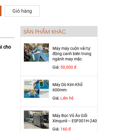
Giỏ hàng
SẢN PHẨM KHÁC
ải cho
Máy máy cuộn vải tự
động canh biên trong
ngành may mặc
Giá:
50,000 đ
Máy Dò Kim Khổ
600mm
Giá:
Liên hệ
Máy Bọc Vỏ Áo Gối
Xinqunli – ESF001H-240
Giá:
160 đ