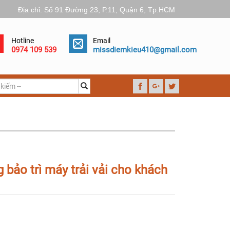
Địa chỉ: Số 91 Đường 23, P.11, Quận 6, Tp.HCM
Hotline
Email
0974 109 539
missdiemkieu410@gmail.com
bảo trì máy trải vải cho khách