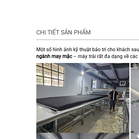
CHI TIẾT SẢN PHẨM
Một số hình ảnh kỹ thuật bảo trì cho khách s
ngành may mặc
– máy trải rất đa dạng về các lo