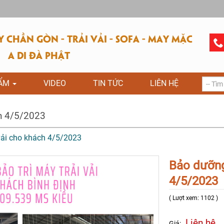
CHẦN GÒN - TRẢI VẢI - SOFA - MAY MẶC
A DI ĐÀ PHẬT
HẨM
VIDEO
TIN TỨC
LIÊN HỆ
ch 4/5/2023
 vải cho khách 4/5/2023
Bảo dưỡng 
4/5/2023
( Lượt xem: 1102 )
Liên hệ
Giá: