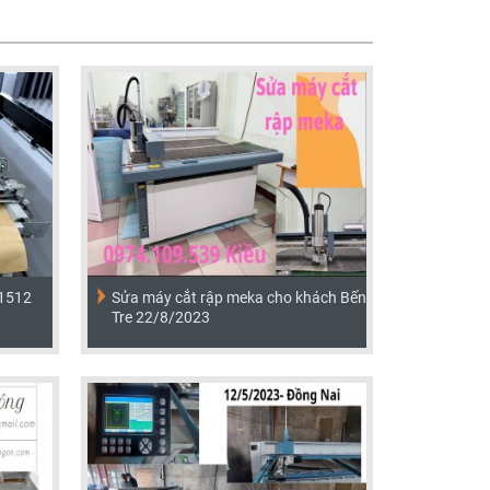
-1512
Sửa máy cắt rập meka cho khách Bến
Tre 22/8/2023