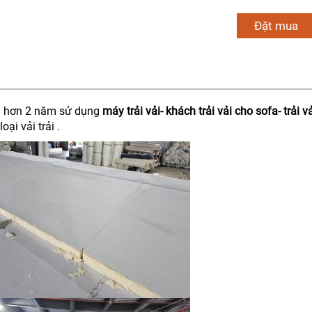
Đặt mua
au hơn 2 năm sử dụng
máy trải vải- khách trải vải cho sofa- trải v
ại vải trải .