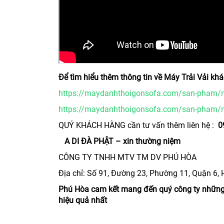
Để tìm hiểu thêm thông tin về Máy Trải Vải k
https://maydanhthoigonsofa.com/san-pham/m
https://maydanhthoigonsofa.com/san-pham/may
QUÝ KHÁCH HÀNG cần tư vấn thêm liên hệ :
09
A DI ĐÀ PHẬT – xin thường niệm
CÔNG TY TNHH MTV TM DV PHÚ HÒA
Địa chỉ: Số 91, Đường 23, Phường 11, Quận 6,
Phú Hòa cam kết mang đến quý công ty những 
hiệu quả nhất