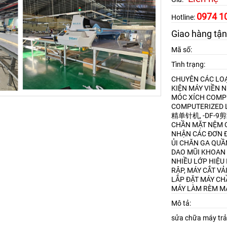
0974 1
Hotline:
Giao hàng tận
Mã số:
Tình trạng:
CHUYÊN CÁC LOẠ
KIỆN MÁY VIỀN 
MÓC XÍCH
COMPU
COMPUTERIZED L
精单针机, -DF-
CHẦN MẶT NỆM
NHẬN CÁC ĐƠN Đ
ỦI CHĂN GA QU
DAO MŨI KHOAN
NHIỀU LỚP HIỆU 
RẬP, MÁY CẮT VẢ
LẮP ĐẶT MÁY CH
MÁY LÀM RÈM M
Mô tả:
sửa chữa máy trải