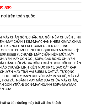
09 539
 nơi trên toàn quốc
I MÁY CHẦN GÒN, CHĂN, GA, GỐI, NỆM
CHUYÊN LINH
NỆM -MÁY CHẦN 1 KIM-MÁY CHẦN NHIỀU KIM VÀ CHẦN
TER SINGLE NEEDLE COMFORTER QUILTING-
OCK STITCH MULTI-NEEDLE QUILTING MACHINE - 求
9剪线电脑绗缝机
CHUYÊN MÁY CHẦN NỆM MÚT, MÁY
CHUYÊN MÁY GÒN GỐI, SOFA, GẤU BÔNG
CHUYÊN
ẶT HÀNG GỐI VÀ GIA CÔNG CHẦN GÒN- NỒI HƠI BÀN
ẦN ÁO
CHUYÊN LINH KIỆN MỰC HP45, DAO CẮT RẬP,
CHUYÊN MÁY TRẢI VẢI BURUI & CẮT VẢI TỰ ĐỘNG
IECHO - HIỆU YUANYI
CHUYÊN MÁY IN SƠ ĐỒ, MÁY CẮT
I, TRẢI VẢI, NGÀNH MAY MẶC
SỬA CHỮA MÁY CHẦN,
ẦN GÒN, (TRẦN) GÒN-MÁY NGÀNH SOFA-MAY MẶC
ÀN CỬA
 vải và bảo dưỡng máy trải vải cho khách