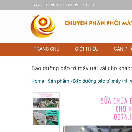
CÔNG TY TNHH MTV TM DV PHÚ HÒA
CHUYÊN PHÂN PHỐI MÁY 
TRANG CHỦ
GIỚI THIỆU
SẢN P
Bảo dưỡng bảo trì máy trải vải cho khá
Home
›
Sản phẩm
›
Bảo dưỡng bảo trì máy trải