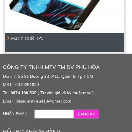
Mực in sơ đồ HP5
CÔNG TY TNHH MTV TM DV PHÚ HÒA
Địa chỉ: Số 91 Đường 23, P.11, Quận 6, Tp.HCM
MST : 0310251620
Tel:
0974 109 539
( Tư vấn giá và kỹ thuật máy )
Email: missdiemkieu410@gmail.com
NHẬN EMAIL
ĐĂNG KÝ
HỖ TRỢ KHÁCH HÀNG