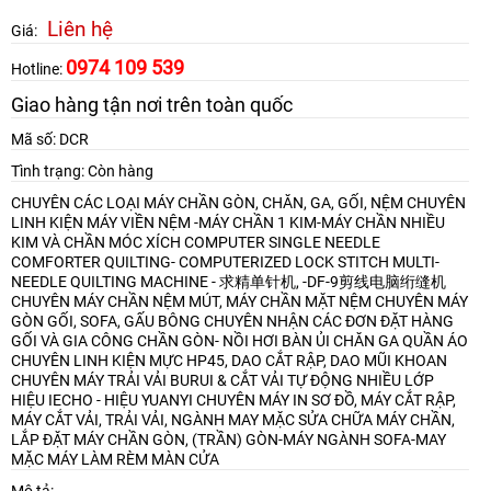
Liên hệ
Giá:
0974 109 539
Hotline:
Giao hàng tận nơi trên toàn quốc
Mã số: DCR
Tình trạng: Còn hàng
CHUYÊN CÁC LOẠI MÁY CHẦN GÒN, CHĂN, GA, GỐI, NỆM
CHUYÊN
LINH KIỆN MÁY VIỀN NỆM -MÁY CHẦN 1 KIM-MÁY CHẦN NHIỀU
KIM VÀ CHẦN MÓC XÍCH
COMPUTER SINGLE NEEDLE
COMFORTER QUILTING- COMPUTERIZED LOCK STITCH MULTI-
NEEDLE QUILTING MACHINE - 求精单针机, -DF-9剪线电脑绗缝机
CHUYÊN MÁY CHẦN NỆM MÚT, MÁY CHẦN MẶT NỆM
CHUYÊN MÁY
GÒN GỐI, SOFA, GẤU BÔNG
CHUYÊN NHẬN CÁC ĐƠN ĐẶT HÀNG
GỐI VÀ GIA CÔNG CHẦN GÒN- NỒI HƠI BÀN ỦI CHĂN GA QUẦN ÁO
CHUYÊN LINH KIỆN MỰC HP45, DAO CẮT RẬP, DAO MŨI KHOAN
CHUYÊN MÁY TRẢI VẢI BURUI & CẮT VẢI TỰ ĐỘNG NHIỀU LỚP
HIỆU IECHO - HIỆU YUANYI
CHUYÊN MÁY IN SƠ ĐỒ, MÁY CẮT RẬP,
MÁY CẮT VẢI, TRẢI VẢI, NGÀNH MAY MẶC
SỬA CHỮA MÁY CHẦN,
LẮP ĐẶT MÁY CHẦN GÒN, (TRẦN) GÒN-MÁY NGÀNH SOFA-MAY
MẶC
MÁY LÀM RÈM MÀN CỬA