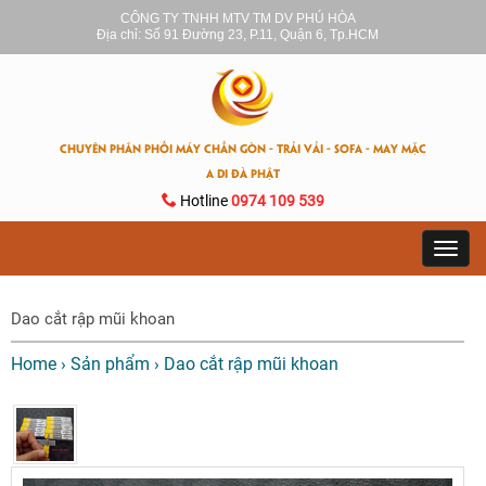
CÔNG TY TNHH MTV TM DV PHÚ HÒA
Địa chỉ: Số 91 Đường 23, P.11, Quận 6, Tp.HCM
CHUYÊN PHÂN PHỐI MÁY CHẦN GÒN - TRẢI VẢI - SOFA - MAY MẶC
A DI ĐÀ PHẬT
Hotline
0974 109 539
Toggl
navig
Dao cắt rập mũi khoan
Home
›
Sản phẩm
›
Dao cắt rập mũi khoan