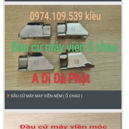
ĐẦU CỬ MÁY MAY VIỀN NỆM ( Ổ CHAO )