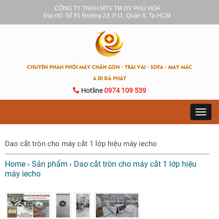
CÔNG TY TNHH MTV TM DV PHÚ HÒA
Địa chỉ: Số 91 Đường 23, P.11, Quận 6, Tp.HCM
CHUYÊN PHÂN PHỐI MÁY CHẦN GÒN - TRẢI VẢI - SOFA - MAY MẶC
A DI ĐÀ PHẬT
Hotline
0974 109 539
Toggl
navig
Dao cắt tròn cho máy cắt 1 lớp hiệu máy iecho
Home
›
Sản phẩm
›
Dao cắt tròn cho máy cắt 1 lớp hiệu
máy iecho