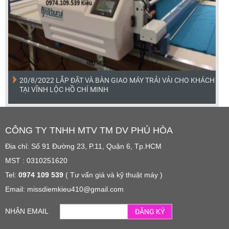
20/8/2022 LẮP ĐẶT VÀ BÀN GIAO MÁY TRẢI VẢI CHO KHÁCH
TẠI VĨNH LỘC HỒ CHÍ MINH
CÔNG TY TNHH MTV TM DV PHÚ HÒA
Địa chỉ: Số 91 Đường 23, P.11, Quận 6, Tp.HCM
MST : 0310251620
Tel:
0974 109 539
( Tư vấn giá và kỹ thuật máy )
Email: missdiemkieu410@gmail.com
NHẬN EMAIL
ĐĂNG KÝ