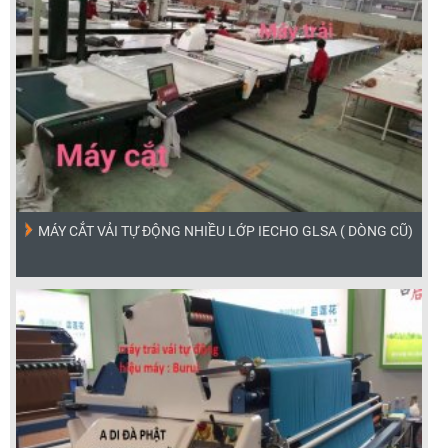
MÁY CẮT VẢI TỰ ĐỘNG NHIỀU LỚP IECHO GLSA ( DÒNG CŨ)