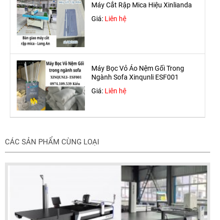
Máy Cắt Rập Mica Hiệu Xinlianda
Giá:
Liên hệ
Máy Bọc Vỏ Áo Nệm Gối Trong
Ngành Sofa Xinqunli ESF001
Giá:
Liên hệ
CÁC SẢN PHẨM CÙNG LOẠI