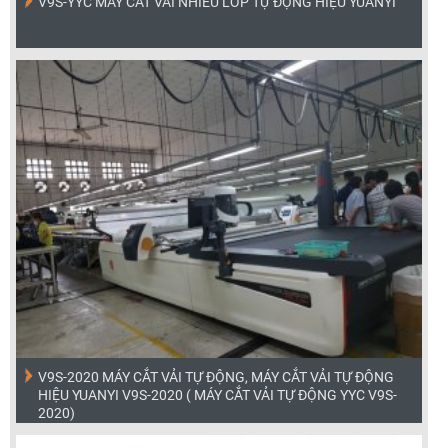
V9S-YYC MÁY CẮT VẢI NHIỀU LỚP TỰ ĐỘNG HIỆU YUANYI
V9S-2020 MÁY CẮT VẢI TỰ ĐỘNG, MÁY CẮT VẢI TỰ ĐỘNG
HIỆU YUANYI V9S-2020 ( MÁY CẮT VẢI TỰ ĐỘNG YYC V9S-
2020)