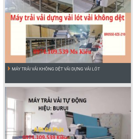
MÁY TRẢI VẢI KHÔNG DỆT VẢI DỰNG VẢI LÓT