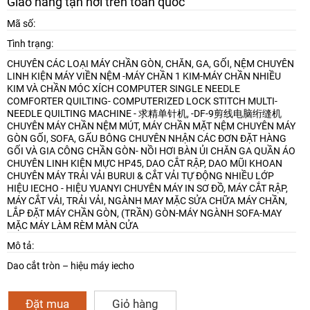
Giao hàng tận nơi trên toàn quốc
Mã số:
Tình trạng:
CHUYÊN CÁC LOẠI MÁY CHẦN GÒN, CHĂN, GA, GỐI, NỆM
CHUYÊN
LINH KIỆN MÁY VIỀN NỆM -MÁY CHẦN 1 KIM-MÁY CHẦN NHIỀU
KIM VÀ CHẦN MÓC XÍCH
COMPUTER SINGLE NEEDLE
COMFORTER QUILTING- COMPUTERIZED LOCK STITCH MULTI-
NEEDLE QUILTING MACHINE - 求精单针机, -DF-9剪线电脑绗缝机
CHUYÊN MÁY CHẦN NỆM MÚT, MÁY CHẦN MẶT NỆM
CHUYÊN MÁY
GÒN GỐI, SOFA, GẤU BÔNG
CHUYÊN NHẬN CÁC ĐƠN ĐẶT HÀNG
GỐI VÀ GIA CÔNG CHẦN GÒN- NỒI HƠI BÀN ỦI CHĂN GA QUẦN ÁO
CHUYÊN LINH KIỆN MỰC HP45, DAO CẮT RẬP, DAO MŨI KHOAN
CHUYÊN MÁY TRẢI VẢI BURUI & CẮT VẢI TỰ ĐỘNG NHIỀU LỚP
HIỆU IECHO - HIỆU YUANYI
CHUYÊN MÁY IN SƠ ĐỒ, MÁY CẮT RẬP,
MÁY CẮT VẢI, TRẢI VẢI, NGÀNH MAY MẶC
SỬA CHỮA MÁY CHẦN,
LẮP ĐẶT MÁY CHẦN GÒN, (TRẦN) GÒN-MÁY NGÀNH SOFA-MAY
MẶC
MÁY LÀM RÈM MÀN CỬA
Mô tả:
Dao cắt tròn – hiệu máy iecho
Đặt mua
Giỏ hàng