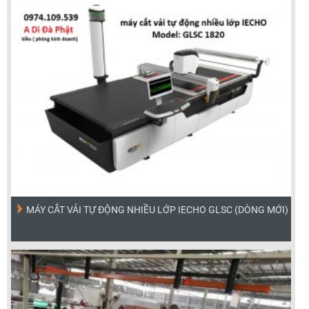
MÁY CẮT VẢI TỰ ĐỘNG NHIỀU LỚP IECHO GLSC (DÒNG MỚI)