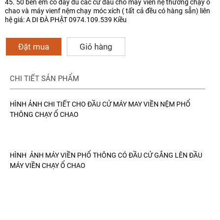
45. 50 bên em có đầy đủ các cử đầu cho máy viền nệ thường chạy ổ
chao và máy vienf nệm chạy móc xích ( tất cả đều có hàng sẵn) liên
hệ giá: A DI ĐÀ PHẬT 0974.109.539 Kiều
Đặt mua
Giỏ hàng
CHI TIẾT SẢN PHẨM
HÌNH ẢNH CHI TIẾT CHO ĐẦU CỬ MÁY MAY VIỀN NỆM PHỔ
THÔNG CHẠY Ổ CHAO
HÌNH ẢNH MÁY VIỀN PHỔ THÔNG CÓ ĐẦU CỬ GẮNG LÊN ĐẦU
MÁY VIỀN CHẠY Ổ CHAO