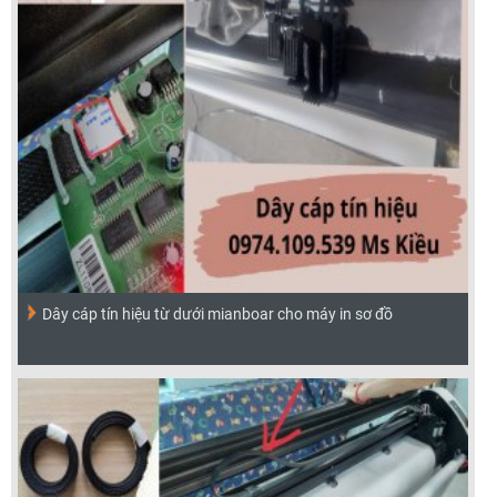
Dây cáp tín hiệu từ dưới mianboar cho máy in sơ đồ