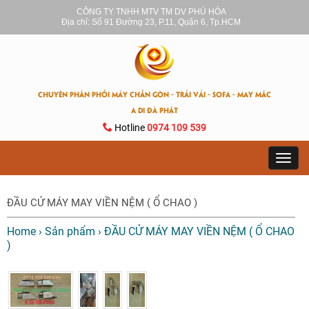
CÔNG TY TNHH MTV TM DV PHÚ HÒA
Địa chỉ: Số 91 Đường 23, P.11, Quận 6, Tp.HCM
CHUYÊN PHÂN PHỐI MÁY CHẦN GÒN - TRẢI VẢI - SOFA - MAY MẶC
A DI ĐÀ PHẬT
Hotline
0974 109 539
Toggl
navig
ĐẦU CỬ MÁY MAY VIỀN NỆM ( Ổ CHAO )
Home
›
Sản phẩm
›
ĐẦU CỬ MÁY MAY VIỀN NỆM ( Ổ CHAO
)