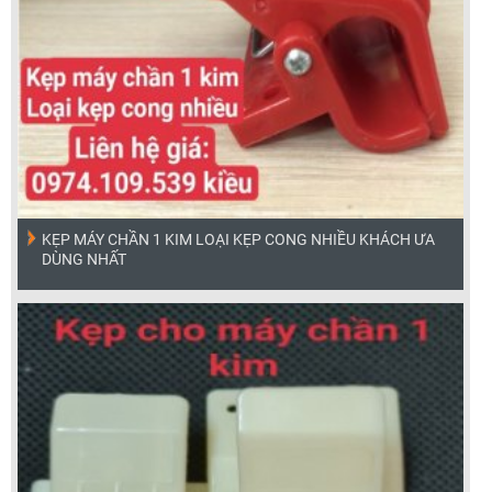
KẸP MÁY CHẦN 1 KIM LOẠI KẸP CONG NHIỀU KHÁCH ƯA
DÙNG NHẤT