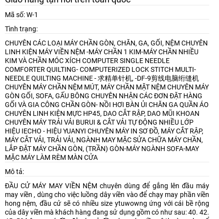
Mã số: W-1
Tình trạng:
CHUYÊN CÁC LOẠI MÁY CHẦN GÒN, CHĂN, GA, GỐI, NỆM
CHUYÊN
LINH KIỆN MÁY VIỀN NỆM -MÁY CHẦN 1 KIM-MÁY CHẦN NHIỀU
KIM VÀ CHẦN MÓC XÍCH
COMPUTER SINGLE NEEDLE
COMFORTER QUILTING- COMPUTERIZED LOCK STITCH MULTI-
NEEDLE QUILTING MACHINE - 求精单针机, -DF-9剪线电脑绗缝机
CHUYÊN MÁY CHẦN NỆM MÚT, MÁY CHẦN MẶT NỆM
CHUYÊN MÁY
GÒN GỐI, SOFA, GẤU BÔNG
CHUYÊN NHẬN CÁC ĐƠN ĐẶT HÀNG
GỐI VÀ GIA CÔNG CHẦN GÒN- NỒI HƠI BÀN ỦI CHĂN GA QUẦN ÁO
CHUYÊN LINH KIỆN MỰC HP45, DAO CẮT RẬP, DAO MŨI KHOAN
CHUYÊN MÁY TRẢI VẢI BURUI & CẮT VẢI TỰ ĐỘNG NHIỀU LỚP
HIỆU IECHO - HIỆU YUANYI
CHUYÊN MÁY IN SƠ ĐỒ, MÁY CẮT RẬP,
MÁY CẮT VẢI, TRẢI VẢI, NGÀNH MAY MẶC
SỬA CHỮA MÁY CHẦN,
LẮP ĐẶT MÁY CHẦN GÒN, (TRẦN) GÒN-MÁY NGÀNH SOFA-MAY
MẶC
MÁY LÀM RÈM MÀN CỬA
Mô tả:
ĐẦU CỬ MÁY MAY VIỀN NỆM chuyên dùng để gắng lên đầu máy
may viền , dùng cho việc luồng dây viền vào để chạy may phần viền
hong nệm, đầu cử sẽ có nhiều size ytuwowng ứng với cái bề rộng
của dây viền mà khách hàng đang sử dụng gồm có như sau: 40. 42.