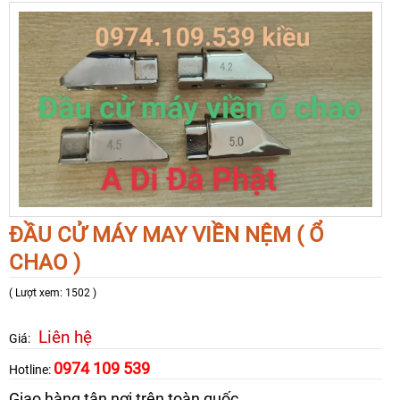
ĐẦU CỬ MÁY MAY VIỀN NỆM ( Ổ
CHAO )
( Lượt xem: 1502 )
Liên hệ
Giá:
0974 109 539
Hotline:
Giao hàng tận nơi trên toàn quốc