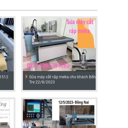
-1512
Sửa máy cắt rập meka cho khách Bến
Tre 22/8/2023