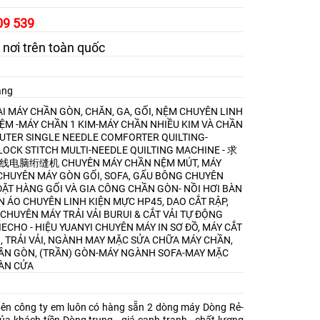
09 539
 nơi trên toàn quốc
àng
I MÁY CHẦN GÒN, CHĂN, GA, GỐI, NỆM
CHUYÊN LINH
NỆM -MÁY CHẦN 1 KIM-MÁY CHẦN NHIỀU KIM VÀ CHẦN
TER SINGLE NEEDLE COMFORTER QUILTING-
OCK STITCH MULTI-NEEDLE QUILTING MACHINE - 求
9剪线电脑绗缝机
CHUYÊN MÁY CHẦN NỆM MÚT, MÁY
CHUYÊN MÁY GÒN GỐI, SOFA, GẤU BÔNG
CHUYÊN
ẶT HÀNG GỐI VÀ GIA CÔNG CHẦN GÒN- NỒI HƠI BÀN
ẦN ÁO
CHUYÊN LINH KIỆN MỰC HP45, DAO CẮT RẬP,
CHUYÊN MÁY TRẢI VẢI BURUI & CẮT VẢI TỰ ĐỘNG
IECHO - HIỆU YUANYI
CHUYÊN MÁY IN SƠ ĐỒ, MÁY CẮT
I, TRẢI VẢI, NGÀNH MAY MẶC
SỬA CHỮA MÁY CHẦN,
ẦN GÒN, (TRẦN) GÒN-MÁY NGÀNH SOFA-MAY MẶC
ÀN CỬA
ên công ty em luôn có hàng sẵn 2 dòng máy Dòng Rẻ-