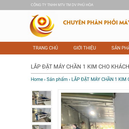
CÔNG TY TNHH MTV TM DV PHÚ HÒA
CHUYÊN PHÂN PHỐI MÁY 
TRANG CHỦ
GIỚI THIỆU
SẢN P
LẮP ĐẶT MÁY CHẦN 1 KIM CHO KHÁCH
Home
›
Sản phẩm
›
LẮP ĐẶT MÁY CHẦN 1 KIM 