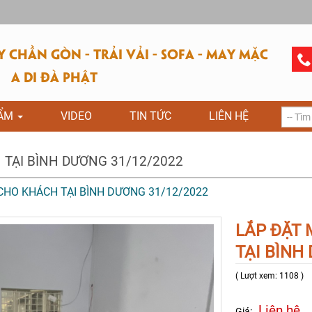
CHẦN GÒN - TRẢI VẢI - SOFA - MAY MẶC
A DI ĐÀ PHẬT
HẨM
VIDEO
TIN TỨC
LIÊN HỆ
 TẠI BÌNH DƯƠNG 31/12/2022
CHO KHÁCH TẠI BÌNH DƯƠNG 31/12/2022
LẮP ĐẶT 
TẠI BÌNH
( Lượt xem: 1108 )
Liên hệ
Giá: