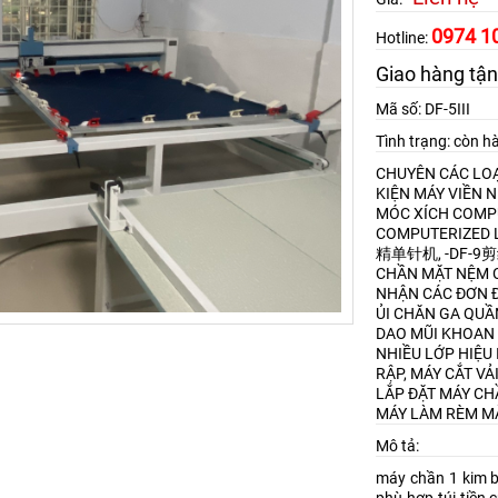
0974 1
Hotline:
Giao hàng tận
Mã số: DF-5III
Tình trạng: còn h
CHUYÊN CÁC LOẠ
KIỆN MÁY VIỀN 
MÓC XÍCH
COMPU
COMPUTERIZED L
精单针机, -DF-
CHẦN MẶT NỆM
NHẬN CÁC ĐƠN Đ
ỦI CHĂN GA QU
DAO MŨI KHOAN
NHIỀU LỚP HIỆU 
RẬP, MÁY CẮT VẢ
LẮP ĐẶT MÁY CH
MÁY LÀM RÈM M
Mô tả:
máy chần 1 kim b