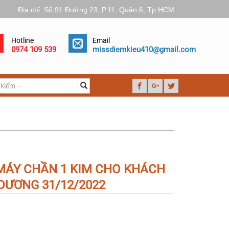
Địa chỉ: Số 91 Đường 23, P.11, Quận 6, Tp.HCM
Hotline
Email
0974 109 539
missdiemkieu410@gmail.com
MÁY CHẦN 1 KIM CHO KHÁCH
 DƯƠNG 31/12/2022