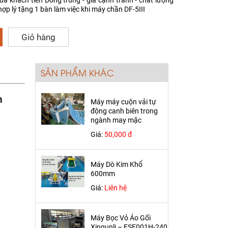
của khách tiền Dòng trung - giá cạnh tranh - chất lượng
hợp lý tặng 1 bàn làm việc khi máy chần DF-5III
Giỏ hàng
SẢN PHẨM KHÁC
h
Máy máy cuộn vải tự
động canh biên trong
ngành may mặc
Giá:
50,000 đ
Máy Dò Kim Khổ
600mm
Giá:
Liên hệ
Máy Bọc Vỏ Áo Gối
Xinqunli – ESF001H-240