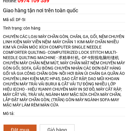
0974 109 539
Hotline:
Giao hàng tận nơi trên toàn quốc
Mã số: DF-5I
Tình trạng: còn hàng
CHUYÊN CÁC LOẠI MÁY CHẦN GÒN, CHĂN, GA, GỐI, NỆM
CHUYÊN
LINH KIỆN MÁY VIỀN NỆM -MÁY CHẦN 1 KIM-MÁY CHẦN NHIỀU
KIM VÀ CHẦN MÓC XÍCH
COMPUTER SINGLE NEEDLE
COMFORTER QUILTING- COMPUTERIZED LOCK STITCH MULTI-
NEEDLE QUILTING MACHINE - 求精单针机, -DF-9剪线电脑绗缝机
CHUYÊN MÁY CHẦN NỆM MÚT, MÁY CHẦN MẶT NỆM
CHUYÊN MÁY
GÒN GỐI, SOFA, GẤU BÔNG
CHUYÊN NHẬN CÁC ĐƠN ĐẶT HÀNG
GỐI VÀ GIA CÔNG CHẦN GÒN- NỒI HƠI BÀN ỦI CHĂN GA QUẦN ÁO
CHUYÊN LINH KIỆN MỰC HP45, DAO CẮT RẬP, DAO MŨI KHOAN
CHUYÊN MÁY TRẢI VẢI BURUI & CẮT VẢI TỰ ĐỘNG NHIỀU LỚP
HIỆU IECHO - HIỆU YUANYI
CHUYÊN MÁY IN SƠ ĐỒ, MÁY CẮT RẬP,
MÁY CẮT VẢI, TRẢI VẢI, NGÀNH MAY MẶC
SỬA CHỮA MÁY CHẦN,
LẮP ĐẶT MÁY CHẦN GÒN, (TRẦN) GÒN-MÁY NGÀNH SOFA-MAY
MẶC
MÁY LÀM RÈM MÀN CỬA
Mô tả:
Đặt mua
Giỏ hàng