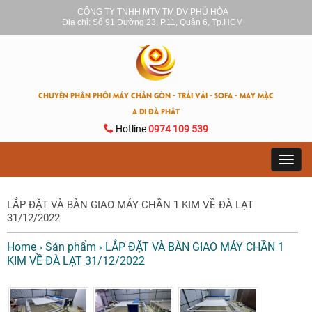
CÔNG TY TNHH MTV TM DV PHÚ HÒA
Địa chỉ: Số 91 Đường 23, P.11, Quận 6, Tp.HCM
CHUYÊN PHÂN PHỐI MÁY CHẦN GÒN - TRẢI VẢI - SOFA - MAY MẶC
A DI ĐÀ PHẬT
Hotline
0974 109 539
Toggl
navig
LẮP ĐẶT VÀ BÀN GIAO MÁY CHẦN 1 KIM VỀ ĐÀ LẠT
31/12/2022
Home
›
Sản phẩm
›
LẮP ĐẶT VÀ BÀN GIAO MÁY CHẦN 1
KIM VỀ ĐÀ LẠT 31/12/2022