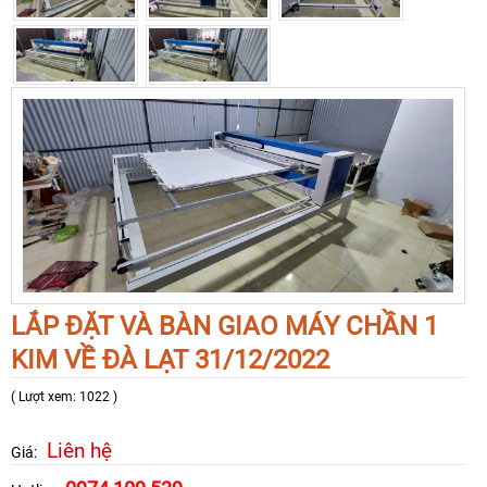
LẮP ĐẶT VÀ BÀN GIAO MÁY CHẦN 1
KIM VỀ ĐÀ LẠT 31/12/2022
( Lượt xem: 1022 )
Liên hệ
Giá: