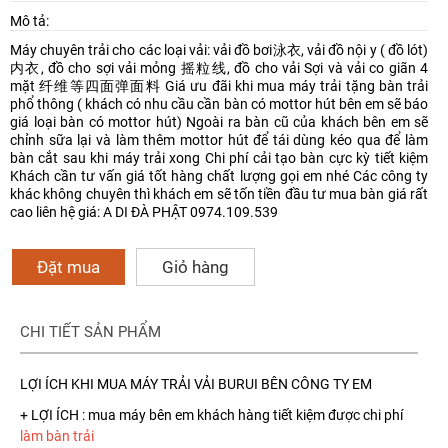
Mô tả:
Máy chuyên trải cho các loại vải: vải đồ bơi泳衣, vải đồ nội y ( đồ lót)
内衣, đồ cho sợi vải mỏng 摇粒线, đồ cho vải Sợi và vải co giãn 4
mặt 纤维等四面弹面料 Giá ưu đãi khi mua máy trải tặng bàn trải
phổ thông ( khách có nhu cầu cần bàn có mottor hút bên em sẽ báo
giá loại bàn có mottor hút) Ngoài ra bàn cũ của khách bên em sẽ
chỉnh sữa lại và làm thêm mottor hút để tái dùng kéo qua để làm
bàn cắt sau khi máy trải xong Chi phí cải tạo bàn cực kỳ tiết kiệm
Khách cần tư vấn giá tốt hàng chất lượng gọi em nhé Các công ty
khác không chuyên thì khách em sẽ tốn tiền đầu tư mua bàn giá rất
cao liên hệ giá: A DI ĐÀ PHẬT 0974.109.539
Đặt mua
Giỏ hàng
CHI TIẾT SẢN PHẨM
LỢI ÍCH KHI MUA MÁY TRẢI VẢI BURUI BÊN CÔNG TY EM
+ LỢI ÍCH : mua máy bên em khách hàng tiết kiệm được chi phí
làm bàn trải