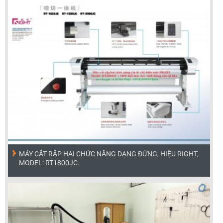
MÁY CẮT RẬP HAI CHỨC NĂNG DẠNG ĐỨNG, HIỆU RIGHT,
MODEL: RT1800JC.