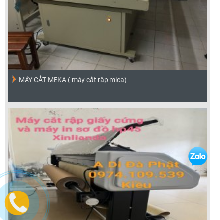
MÁY CẮT MEKA ( máy cắt rập mica)