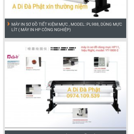
MÁY IN SƠ ĐỒ TIẾT KIỆM MỰC , MODEL: PL988, DÙNG MỰC
LÍT ( MÁY IN HP CÔNG NGHIỆP)