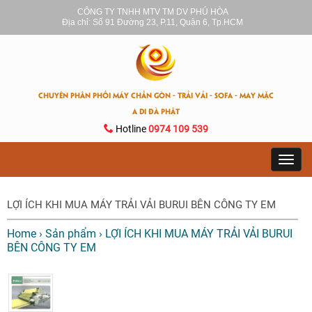
CÔNG TY TNHH MTV TM DV PHÚ HÒA
Địa chỉ: Số 91 Đường 23, P.11, Quận 6, Tp.HCM
CHUYÊN PHÂN PHỐI MÁY CHẦN GÒN - TRẢI VẢI - SOFA - MAY MẶC
A DI ĐÀ PHẬT
Hotline
0974 109 539
Toggl
navig
LỢI ÍCH KHI MUA MÁY TRẢI VẢI BURUI BÊN CÔNG TY EM
Home
›
Sản phẩm
›
LỢI ÍCH KHI MUA MÁY TRẢI VẢI BURUI
BÊN CÔNG TY EM