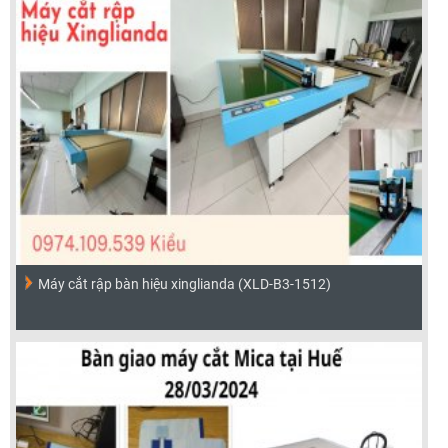
Máy cắt rập bàn hiệu xinglianda (XLD-B3-1512)