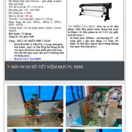
MÁY IN SƠ ĐỒ TIẾT KIỆM MỰC PL 9888