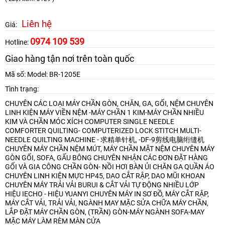
Liên hệ
Giá:
0974 109 539
Hotline:
Giao hàng tận nơi trên toàn quốc
Mã số: Model: BR-1205E
Tình trạng:
CHUYÊN CÁC LOẠI MÁY CHẦN GÒN, CHĂN, GA, GỐI, NỆM
CHUYÊN
LINH KIỆN MÁY VIỀN NỆM -MÁY CHẦN 1 KIM-MÁY CHẦN NHIỀU
KIM VÀ CHẦN MÓC XÍCH
COMPUTER SINGLE NEEDLE
COMFORTER QUILTING- COMPUTERIZED LOCK STITCH MULTI-
NEEDLE QUILTING MACHINE - 求精单针机, -DF-9剪线电脑绗缝机
CHUYÊN MÁY CHẦN NỆM MÚT, MÁY CHẦN MẶT NỆM
CHUYÊN MÁY
GÒN GỐI, SOFA, GẤU BÔNG
CHUYÊN NHẬN CÁC ĐƠN ĐẶT HÀNG
GỐI VÀ GIA CÔNG CHẦN GÒN- NỒI HƠI BÀN ỦI CHĂN GA QUẦN ÁO
CHUYÊN LINH KIỆN MỰC HP45, DAO CẮT RẬP, DAO MŨI KHOAN
CHUYÊN MÁY TRẢI VẢI BURUI & CẮT VẢI TỰ ĐỘNG NHIỀU LỚP
HIỆU IECHO - HIỆU YUANYI
CHUYÊN MÁY IN SƠ ĐỒ, MÁY CẮT RẬP,
MÁY CẮT VẢI, TRẢI VẢI, NGÀNH MAY MẶC
SỬA CHỮA MÁY CHẦN,
LẮP ĐẶT MÁY CHẦN GÒN, (TRẦN) GÒN-MÁY NGÀNH SOFA-MAY
MẶC
MÁY LÀM RÈM MÀN CỬA