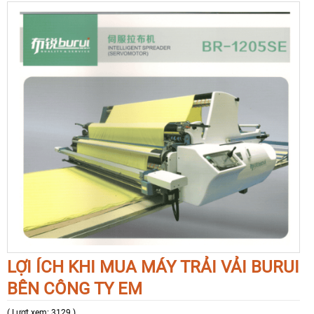
LỢI ÍCH KHI MUA MÁY TRẢI VẢI BURUI
BÊN CÔNG TY EM
( Lượt xem: 3129 )