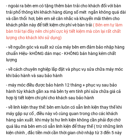
- ngoài ra bên em có tặng thêm bàn trải cho khách đối với bàn
trải phổ thông khi khách hàng dùng số mét ngắn không quá dài
và cần thổi hơi, bên em sẽ căn nhắc và khuyến mãi thêm cho
khách phần này để tiết kiệm chi phí vè bàn trải
( Bên em tự làm
bàn trải tại đây nên chi phí cực kỳ tiết kiệm mà còn lại rất chất
lượng cho khách khi sử dụng)
- về nguồn góc và xuất xứ của máy bên em đảm bảo nhập hàng
chuẩn Hiệu- kHÔNG dán mạc - KHÔNG bán hàng kém chất
lượng
- về cách chuyên nghiệp lắp đặt và phục vụ sửa chữa máy móc
khi bảo hành và sau bảo hành
- máy móc điều được bảo hành 12 tháng + phục vụ sau bảo
hành tùy khách gần xa mà bên ty em tính phí sửa chữa giá cả
hợp lý tiết kiệm chi phí cho khách sau bảo hành
- về linh kiện thay thế: bên em luôn có sẵn linh kiện thay thế khi
máy gặp sự cố , điều này vô cùng quan trong cho các khách
hàng sản xuất. khi máy bị hư linh kiện không cần phải đợi chờ
quá lâu mà bên em có sẵn linh kiện để thay thế ( trừ những linh
kiện chính , đắc tiền mới cần thời gian chờ nhập từ 3 đến 5 này