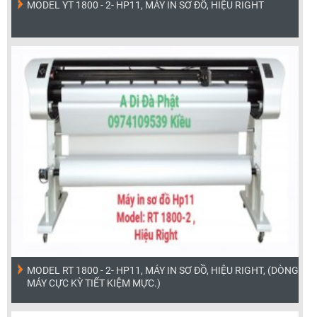
MODEL YT 1800 - 2- HP11, MÁY IN SƠ ĐỒ, HIỆU RIGHT
MODEL RT 1800 - 2- HP11, MÁY IN SƠ ĐỒ, HIỆU RIGHT, (DÒNG
MÁY CỰC KỲ TIẾT KIỆM MỰC.)