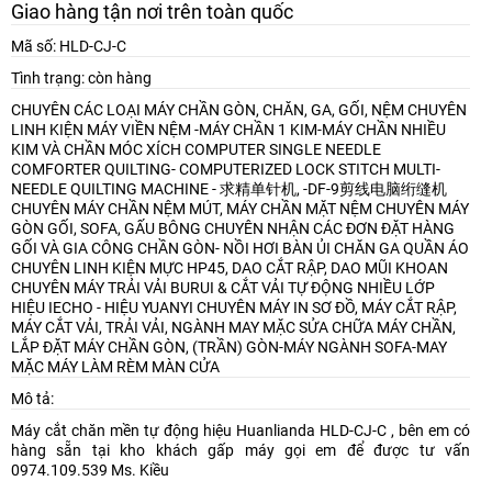
Giao hàng tận nơi trên toàn quốc
Mã số: HLD-CJ-C
Tình trạng: còn hàng
CHUYÊN CÁC LOẠI MÁY CHẦN GÒN, CHĂN, GA, GỐI, NỆM
CHUYÊN
LINH KIỆN MÁY VIỀN NỆM -MÁY CHẦN 1 KIM-MÁY CHẦN NHIỀU
KIM VÀ CHẦN MÓC XÍCH
COMPUTER SINGLE NEEDLE
COMFORTER QUILTING- COMPUTERIZED LOCK STITCH MULTI-
NEEDLE QUILTING MACHINE - 求精单针机, -DF-9剪线电脑绗缝机
CHUYÊN MÁY CHẦN NỆM MÚT, MÁY CHẦN MẶT NỆM
CHUYÊN MÁY
GÒN GỐI, SOFA, GẤU BÔNG
CHUYÊN NHẬN CÁC ĐƠN ĐẶT HÀNG
GỐI VÀ GIA CÔNG CHẦN GÒN- NỒI HƠI BÀN ỦI CHĂN GA QUẦN ÁO
CHUYÊN LINH KIỆN MỰC HP45, DAO CẮT RẬP, DAO MŨI KHOAN
CHUYÊN MÁY TRẢI VẢI BURUI & CẮT VẢI TỰ ĐỘNG NHIỀU LỚP
HIỆU IECHO - HIỆU YUANYI
CHUYÊN MÁY IN SƠ ĐỒ, MÁY CẮT RẬP,
MÁY CẮT VẢI, TRẢI VẢI, NGÀNH MAY MẶC
SỬA CHỮA MÁY CHẦN,
LẮP ĐẶT MÁY CHẦN GÒN, (TRẦN) GÒN-MÁY NGÀNH SOFA-MAY
MẶC
MÁY LÀM RÈM MÀN CỬA
Mô tả:
Máy cắt chăn mền tự động hiệu Huanlianda HLD-CJ-C , bên em có
hàng sẵn tại kho khách gấp máy gọi em để được tư vấn
0974.109.539 Ms. Kiều