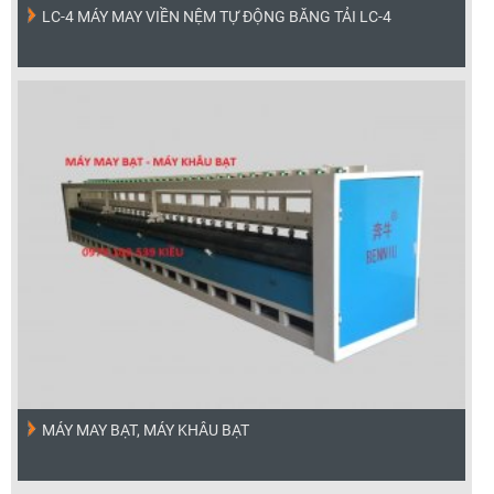
LC-4 MÁY MAY VIỀN NỆM TỰ ĐỘNG BĂNG TẢI LC-4
MÁY MAY BẠT, MÁY KHÂU BẠT