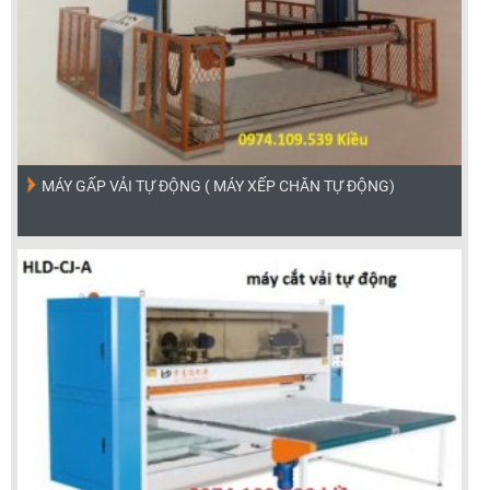
MÁY GẤP VẢI TỰ ĐỘNG ( MÁY XẾP CHĂN TỰ ĐỘNG)