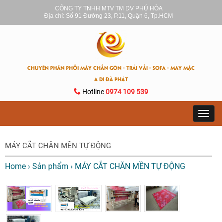
CÔNG TY TNHH MTV TM DV PHÚ HÒA
Địa chỉ: Số 91 Đường 23, P.11, Quận 6, Tp.HCM
CHUYÊN PHÂN PHỐI MÁY CHẦN GÒN - TRẢI VẢI - SOFA - MAY MẶC
A DI ĐÀ PHẬT
Hotline
0974 109 539
Toggl
navig
MÁY CẮT CHĂN MỀN TỰ ĐỘNG
Home
›
Sản phẩm
›
MÁY CẮT CHĂN MỀN TỰ ĐỘNG