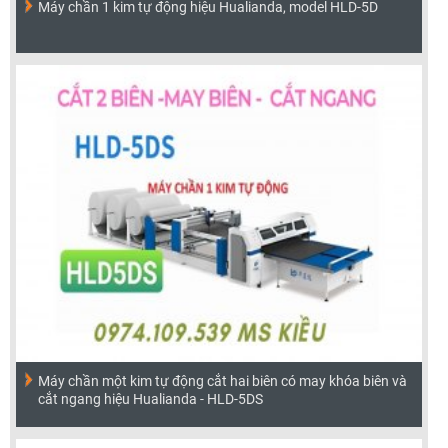
Máy chần 1 kim tự động hiệu Hualianda, model HLD-5D
Máy chần một kim tự động cắt hai biên có may khóa biên và
cắt ngang hiệu Hualianda - HLD-5DS