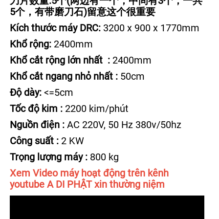
刀片数量:5个(两边有一个，中间有3个，一共
5个，有带磨刀石)留意这个很重要
Kích thước máy DRC:
3200 x 900 x 1770mm
Khổ rộng:
2400mm
Khổ cắt rộng lớn nhất :
2400mm
Khổ cắt ngang nhỏ nhất :
50cm
Độ dày:
<=5cm
Tốc độ kim :
2200 kim/phút
Nguồn điện :
AC 220V, 50 Hz 380v/50hz
Công suất :
2 KW
Trọng lượng máy :
800 kg
Xem Video máy hoạt động trên kênh
youtube A DI PHẬT xin thường niệm