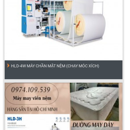
HLD-4W MÁY CHẦN MẶT NỆM (CHẠY MÓC XÍCH)