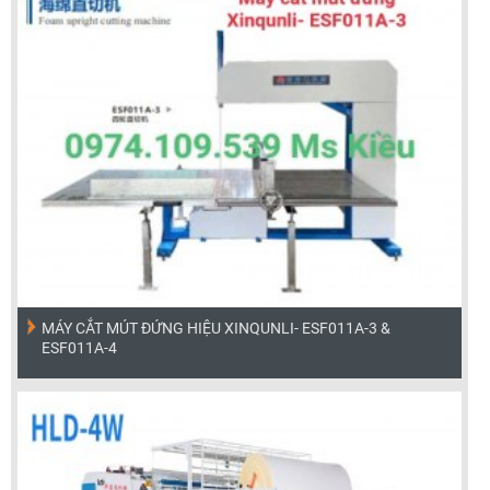
MÁY CẮT MÚT ĐỨNG HIỆU XINQUNLI- ESF011A-3 &
ESF011A-4