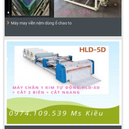
Máy may viền nệm dùng ổ chao to