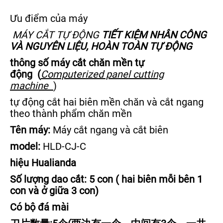
Ưu điểm của máy
MÁY CẮT TỰ ĐỘNG
TIẾT KIỆM NHÂN CÔNG
VÀ NGUYÊN LIỆU, HOÀN TOÀN TỰ ĐỘNG
thông số máy cắt chăn mền tự
động (
Computerized panel cutting
machine
)
tự động cắt hai biên mền chăn và cắt ngang
theo thành phẩm chăn mền
Tên máy:
Máy cắt ngang và cắt biên
model:
HLD-CJ-C
hiệu Hualianda
Số lượng dao cắt: 5 con ( hai biên mỗi bên 1
con và ở giữa 3 con)
Có bộ đá mài