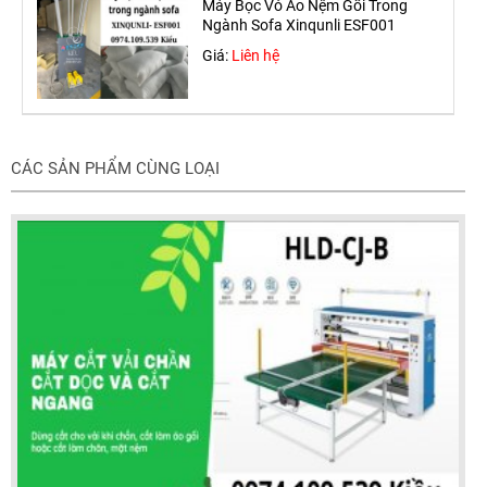
Máy Bọc Vỏ Áo Nệm Gối Trong
Ngành Sofa Xinqunli ESF001
Giá:
Liên hệ
CÁC SẢN PHẨM CÙNG LOẠI