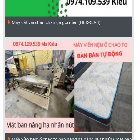
Máy cắt vải chần chăn ga gối mền (HLD-CJ-B)
Mấy viền nệm ổ chao to bàn nâng hạ bằng nút nhấn ( mặt bàn