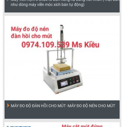
như dòng máy viền móc xích bán tự động)
MÁY ĐO ĐỘ ĐÀN HỒI CHO MÚT -MÁY ĐO ĐỘ NÉN CHO MÚT