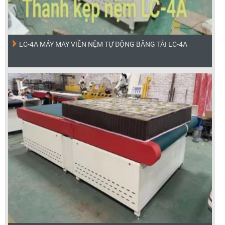
LC-4A MÁY MAY VIỀN NỆM TỰ ĐỘNG BĂNG TẢI LC-4A