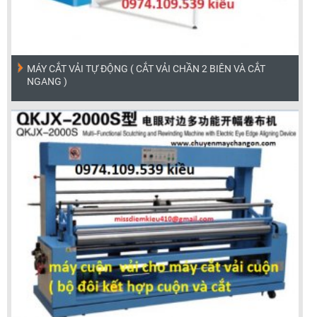
MÁY CẮT VẢI TỰ ĐỘNG ( CẮT VẢI CHẦN 2 BIÊN VÀ CẮT
NGANG )