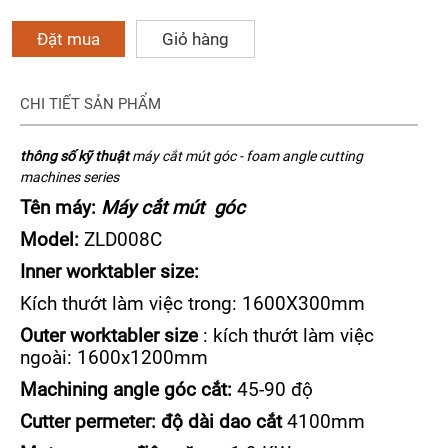
Đặt mua
Giỏ hàng
CHI TIẾT SẢN PHẨM
thông số kỹ thuật
máy cắt mút góc - foam angle cutting
machines series
Tên máy:
Máy cắt mút góc
Model:
ZLD008C
Inner worktabler size:
Kích thướt làm việc trong: 1600X300mm
Outer worktabler size
: kích thướt làm việc
ngoài: 1600x1200mm
Machining angle góc cắt:
45-90 độ
Cutter permeter: độ dài dao cắt
4100mm