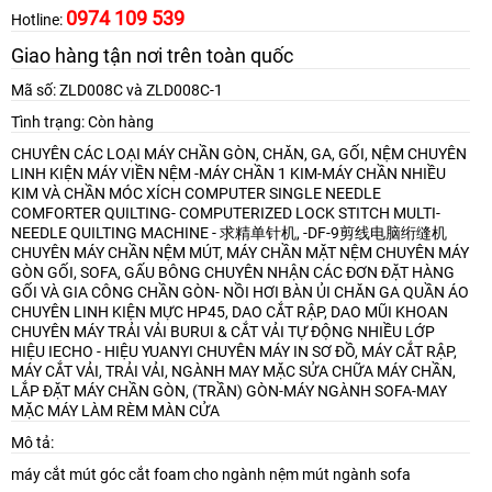
0974 109 539
Hotline:
Giao hàng tận nơi trên toàn quốc
Mã số: ZLD008C và ZLD008C-1
Tình trạng: Còn hàng
CHUYÊN CÁC LOẠI MÁY CHẦN GÒN, CHĂN, GA, GỐI, NỆM
CHUYÊN
LINH KIỆN MÁY VIỀN NỆM -MÁY CHẦN 1 KIM-MÁY CHẦN NHIỀU
KIM VÀ CHẦN MÓC XÍCH
COMPUTER SINGLE NEEDLE
COMFORTER QUILTING- COMPUTERIZED LOCK STITCH MULTI-
NEEDLE QUILTING MACHINE - 求精单针机, -DF-9剪线电脑绗缝机
CHUYÊN MÁY CHẦN NỆM MÚT, MÁY CHẦN MẶT NỆM
CHUYÊN MÁY
GÒN GỐI, SOFA, GẤU BÔNG
CHUYÊN NHẬN CÁC ĐƠN ĐẶT HÀNG
GỐI VÀ GIA CÔNG CHẦN GÒN- NỒI HƠI BÀN ỦI CHĂN GA QUẦN ÁO
CHUYÊN LINH KIỆN MỰC HP45, DAO CẮT RẬP, DAO MŨI KHOAN
CHUYÊN MÁY TRẢI VẢI BURUI & CẮT VẢI TỰ ĐỘNG NHIỀU LỚP
HIỆU IECHO - HIỆU YUANYI
CHUYÊN MÁY IN SƠ ĐỒ, MÁY CẮT RẬP,
MÁY CẮT VẢI, TRẢI VẢI, NGÀNH MAY MẶC
SỬA CHỮA MÁY CHẦN,
LẮP ĐẶT MÁY CHẦN GÒN, (TRẦN) GÒN-MÁY NGÀNH SOFA-MAY
MẶC
MÁY LÀM RÈM MÀN CỬA
Mô tả:
máy cắt mút góc cắt foam cho ngành nệm mút ngành sofa