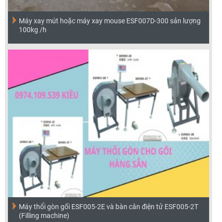
Máy xay mút hoặc máy xay mouse ESF007D-300 sản lượng
100kg /h
Máy thổi gòn gối ESF005-2E và bàn cân điện tử ESF005-2T
(Filling machine)