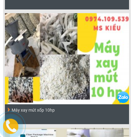
Máy xay mút xốp 10hp