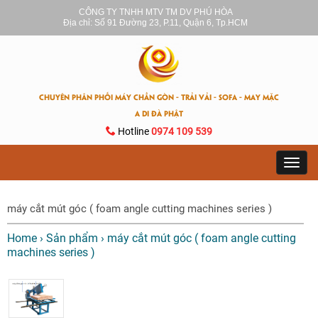
CÔNG TY TNHH MTV TM DV PHÚ HÒA
Địa chỉ: Số 91 Đường 23, P.11, Quận 6, Tp.HCM
CHUYÊN PHÂN PHỐI MÁY CHẦN GÒN - TRẢI VẢI - SOFA - MAY MẶC
A DI ĐÀ PHẬT
Hotline
0974 109 539
Toggl
navig
máy cắt mút góc ( foam angle cutting machines series )
Home
›
Sản phẩm
›
máy cắt mút góc ( foam angle cutting
machines series )