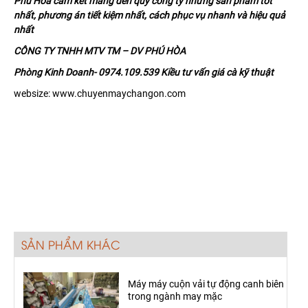
Phú Hòa cam kết mang đến quý công ty những sản phẩm tốt
nhất, phương án tiết kiệm nhất, cách phục vụ nhanh và hiệu quả
nhất
CÔNG TY TNHH MTV TM – DV PHÚ HÒA
Phòng Kinh Doanh- 0974.109.539 Kiều tư vấn giá cà kỹ thuật
websize: www.chuyenmaychangon.com
SẢN PHẨM KHÁC
Máy máy cuộn vải tự động canh biên
trong ngành may mặc