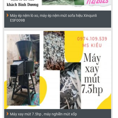
Máy ép nệm lò xo, máy ép nệm mút sofa hiệu Xinqunli
ESF009B
Máy xay mút 7.5hp , máy nghiền mút xốp