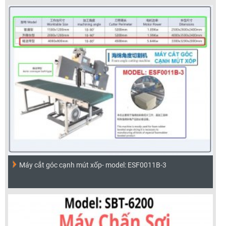
Máy cắt góc cạnh mút xốp- model: ESF0011B-3