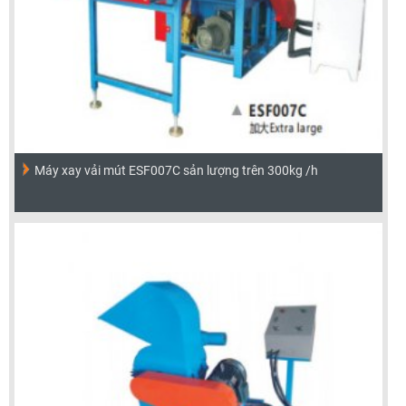
Máy xay vải mút ESF007C sản lượng trên 300kg /h