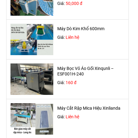
Giá:
50,000 đ
Máy Dò Kim Khổ 600mm
Giá:
Liên hệ
Máy Bọc Vỏ Áo Gối Xinqunli –
ESF001H-240
Giá:
160 đ
Máy Cắt Rập Mica Hiệu Xinlianda
Giá:
Liên hệ