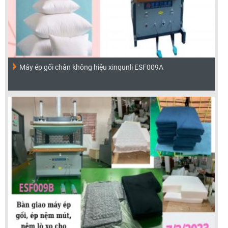
Máy ép gối chân không hiệu xinqunli ESF009A