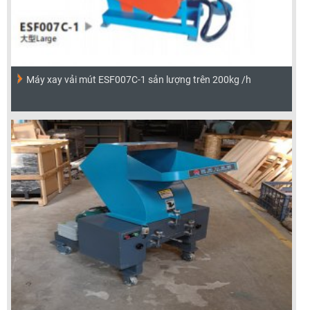
Máy xay vải mút ESF007C-1 sản lượng trên 200kg /h