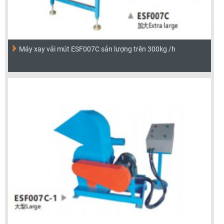
Máy xay vải mút ESF007C sản lượng trên 300kg /h