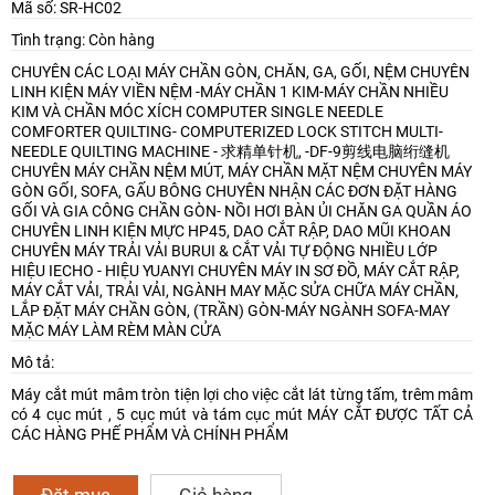
Mã số: SR-HC02
Tình trạng: Còn hàng
CHUYÊN CÁC LOẠI MÁY CHẦN GÒN, CHĂN, GA, GỐI, NỆM
CHUYÊN
LINH KIỆN MÁY VIỀN NỆM -MÁY CHẦN 1 KIM-MÁY CHẦN NHIỀU
KIM VÀ CHẦN MÓC XÍCH
COMPUTER SINGLE NEEDLE
COMFORTER QUILTING- COMPUTERIZED LOCK STITCH MULTI-
NEEDLE QUILTING MACHINE - 求精单针机, -DF-9剪线电脑绗缝机
CHUYÊN MÁY CHẦN NỆM MÚT, MÁY CHẦN MẶT NỆM
CHUYÊN MÁY
GÒN GỐI, SOFA, GẤU BÔNG
CHUYÊN NHẬN CÁC ĐƠN ĐẶT HÀNG
GỐI VÀ GIA CÔNG CHẦN GÒN- NỒI HƠI BÀN ỦI CHĂN GA QUẦN ÁO
CHUYÊN LINH KIỆN MỰC HP45, DAO CẮT RẬP, DAO MŨI KHOAN
CHUYÊN MÁY TRẢI VẢI BURUI & CẮT VẢI TỰ ĐỘNG NHIỀU LỚP
HIỆU IECHO - HIỆU YUANYI
CHUYÊN MÁY IN SƠ ĐỒ, MÁY CẮT RẬP,
MÁY CẮT VẢI, TRẢI VẢI, NGÀNH MAY MẶC
SỬA CHỮA MÁY CHẦN,
LẮP ĐẶT MÁY CHẦN GÒN, (TRẦN) GÒN-MÁY NGÀNH SOFA-MAY
MẶC
MÁY LÀM RÈM MÀN CỬA
Mô tả:
Máy cắt mút mâm tròn tiện lợi cho việc cắt lát từng tấm, trêm mâm
có 4 cục mút , 5 cục mút và tám cục mút MÁY CẮT ĐƯỢC TẤT CẢ
CÁC HÀNG PHẾ PHẨM VÀ CHÍNH PHẨM
Đặt mua
Giỏ hàng