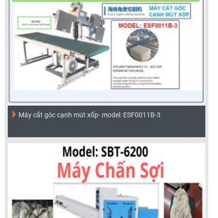
Máy cắt góc cạnh mút xốp- model: ESF0011B-3