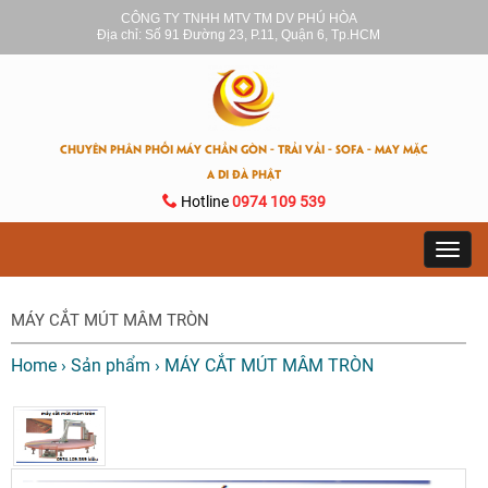
CÔNG TY TNHH MTV TM DV PHÚ HÒA
Địa chỉ: Số 91 Đường 23, P.11, Quận 6, Tp.HCM
CHUYÊN PHÂN PHỐI MÁY CHẦN GÒN - TRẢI VẢI - SOFA - MAY MẶC
A DI ĐÀ PHẬT
Hotline
0974 109 539
Toggl
navig
MÁY CẮT MÚT MÂM TRÒN
Home
›
Sản phẩm
›
MÁY CẮT MÚT MÂM TRÒN