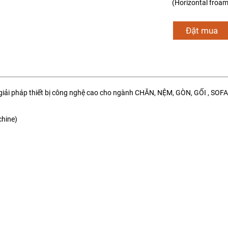
(Horizontal froam
Đặt mua
giải pháp thiết bị công nghệ cao cho ngành CHĂN, NỆM, GÒN, GỐI , SOF
hine)