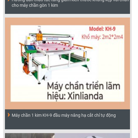
cho máy chần gòn 1 kim
Máy chần 1 kim KH-9 đầu máy nâng hạ cắt chỉ tự động