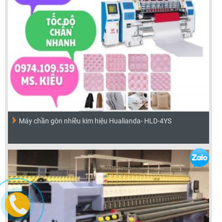
Máy chần gòn nhiều kim hiệu Hualianda- HLD-4YS