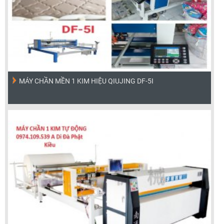
MÁY CHẦN MỀN 1 KIM HIỆU QIUJING DF-5I