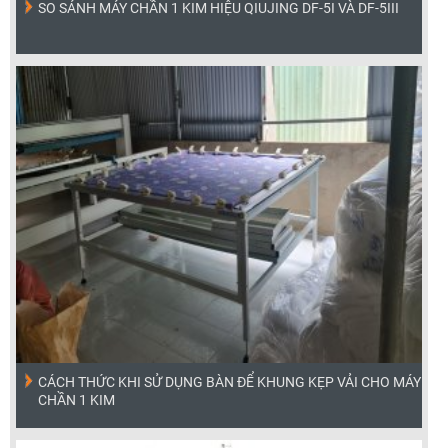
SO SÁNH MÁY CHẦN 1 KIM HIỆU QIUJING DF-5I VÀ DF-5III
CÁCH THỨC KHI SỬ DỤNG BÀN ĐỂ KHUNG KẸP VẢI CHO MÁY
CHẦN 1 KIM