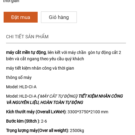
thời gian
Đặt mua
Giỏ hàng
CHI TIẾT SẢN PHẨM
máy cắt mền tự động
,
liên kết với máy chần gòn tự động cắt 2
biên và cắt ngang theo yêu cầu quý khách
máy tiết kiệm nhân công và thời gian
thông số máy
Model: HLD-CI-A
Model: HLD-CI-A
(
MÁY CẮT TỰ ĐỘNG
) TIẾT KIỆM NHÂN CÔNG
VÀ NGUYÊN LIỆU, HOÀN TOÀN TỰ ĐỘNG
Kích thướt máy (Overall LxWxH)
: 3300*3750*2100 mm
Bước kim (Stitch )
: 2-6
Trọng lượng máy(Over all weight)
: 2500kg