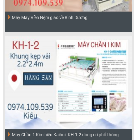
Máy May Viền Nệm giao về Bình Dương
Máy Chần 1 Kim hiệu Kaihui- KH-1-2 dòng cơ phổ thông