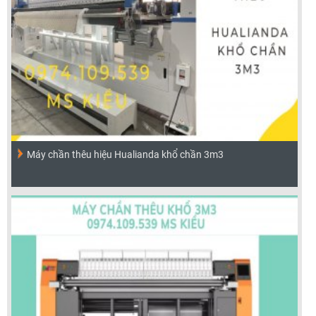
Máy chần thêu hiệu Hualianda khổ chần 3m3