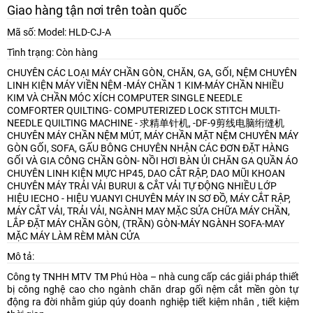
Giao hàng tận nơi trên toàn quốc
Mã số: Model: HLD-CJ-A
Tình trạng: Còn hàng
CHUYÊN CÁC LOẠI MÁY CHẦN GÒN, CHĂN, GA, GỐI, NỆM
CHUYÊN
LINH KIỆN MÁY VIỀN NỆM -MÁY CHẦN 1 KIM-MÁY CHẦN NHIỀU
KIM VÀ CHẦN MÓC XÍCH
COMPUTER SINGLE NEEDLE
COMFORTER QUILTING- COMPUTERIZED LOCK STITCH MULTI-
NEEDLE QUILTING MACHINE - 求精单针机, -DF-9剪线电脑绗缝机
CHUYÊN MÁY CHẦN NỆM MÚT, MÁY CHẦN MẶT NỆM
CHUYÊN MÁY
GÒN GỐI, SOFA, GẤU BÔNG
CHUYÊN NHẬN CÁC ĐƠN ĐẶT HÀNG
GỐI VÀ GIA CÔNG CHẦN GÒN- NỒI HƠI BÀN ỦI CHĂN GA QUẦN ÁO
CHUYÊN LINH KIỆN MỰC HP45, DAO CẮT RẬP, DAO MŨI KHOAN
CHUYÊN MÁY TRẢI VẢI BURUI & CẮT VẢI TỰ ĐỘNG NHIỀU LỚP
HIỆU IECHO - HIỆU YUANYI
CHUYÊN MÁY IN SƠ ĐỒ, MÁY CẮT RẬP,
MÁY CẮT VẢI, TRẢI VẢI, NGÀNH MAY MẶC
SỬA CHỮA MÁY CHẦN,
LẮP ĐẶT MÁY CHẦN GÒN, (TRẦN) GÒN-MÁY NGÀNH SOFA-MAY
MẶC
MÁY LÀM RÈM MÀN CỬA
Mô tả:
Công ty TNHH MTV TM Phú Hòa – nhà cung cấp các giải pháp thiết
bị công nghệ cao cho ngành chăn drap gối nệm cắt mền gòn tự
động ra đời nhằm giúp qúy doanh nghiệp tiết kiệm nhân , tiết kiệm