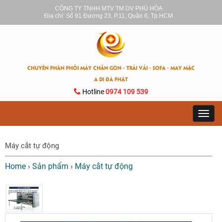
CÔNG TY TNHH MTV TM DV PHÚ HÒA
Địa chỉ: Số 91 Đường 23, P.11, Quận 6, Tp.HCM
CHUYÊN PHÂN PHỐI MÁY CHẦN GÒN - TRẢI VẢI - SOFA - MAY MẶC
A DI ĐÀ PHẬT
Hotline
0974 109 539
Toggl
navig
Máy cắt tự động
Home
›
Sản phẩm
›
Máy cắt tự động