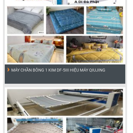
MÁY CHẦN BÔNG 1 KIM DF-5III HIỆU MÁY QIUJING