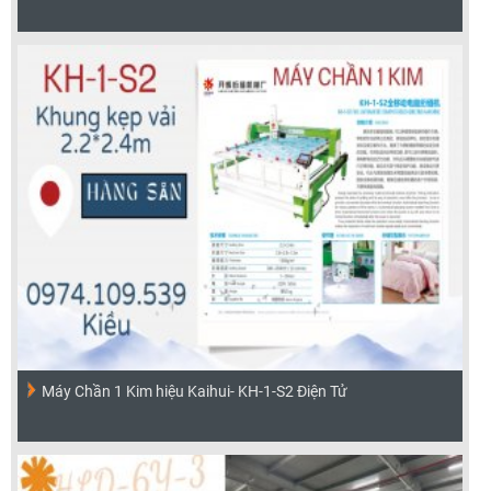
Máy Chần 1 Kim hiệu Kaihui- KH-1-S2 Điện Tử