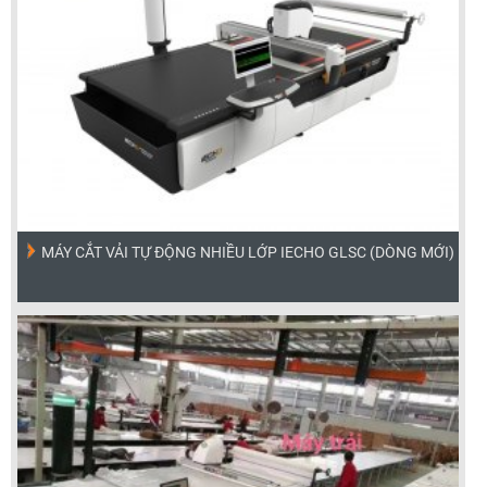
MÁY CẮT VẢI TỰ ĐỘNG NHIỀU LỚP IECHO GLSC (DÒNG MỚI)