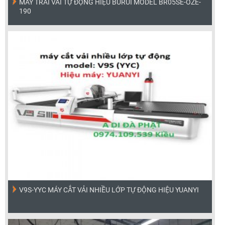
MÁY TRẢI VẢI TỰ ĐỘNG HIỆU BURUI MODEL BR05SE-OZE-
190
V9S-YYC MÁY CẮT VẢI NHIỀU LỚP TỰ ĐỘNG HIỆU YUANYI