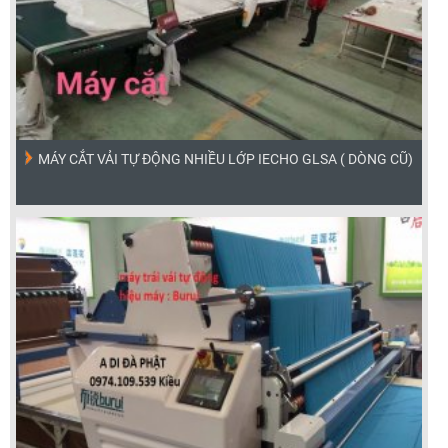
MÁY CẮT VẢI TỰ ĐỘNG NHIỀU LỚP IECHO GLSA ( DÒNG CŨ)