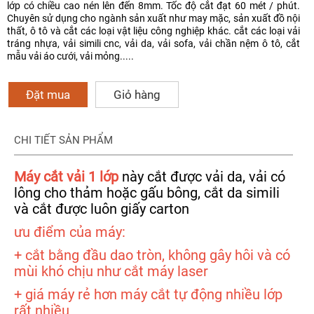
lớp có chiều cao nén lên đến 8mm. Tốc độ cắt đạt 60 mét / phút.
Chuyên sử dụng cho ngành sản xuất như may mặc, sản xuất đồ nội
thất, ô tô và cắt các loại vật liệu công nghiệp khác. cắt các loại vải
tráng nhựa, vải simili cnc, vải da, vải sofa, vải chần nệm ô tô, cắt
mẫu vải áo cưới, vải mỏng.....
Đặt mua
Giỏ hàng
CHI TIẾT SẢN PHẨM
Máy cắt vải 1 lớp
này cắt được vải da, vải có
lông cho thảm hoặc gấu bông, cắt da simili
và cắt được luôn giấy carton
ưu điểm của máy:
+ cắt bằng đầu dao tròn, không gây hôi và có
mùi khó chịu như cắt máy laser
+ giá máy rẻ hơn máy cắt tự động nhiều lớp
rất nhiều