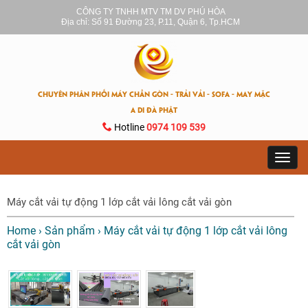
CÔNG TY TNHH MTV TM DV PHÚ HÒA
Địa chỉ: Số 91 Đường 23, P.11, Quận 6, Tp.HCM
CHUYÊN PHÂN PHỐI MÁY CHẦN GÒN - TRẢI VẢI - SOFA - MAY MẶC
A DI ĐÀ PHẬT
Hotline
0974 109 539
Toggl
navig
Máy cắt vải tự động 1 lớp cắt vải lông cắt vải gòn
Home
›
Sản phẩm
›
Máy cắt vải tự động 1 lớp cắt vải lông
cắt vải gòn