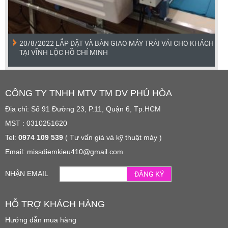
20/8/2022 LẮP ĐẶT VÀ BÀN GIAO MÁY TRẢI VẢI CHO KHÁCH
TẠI VĨNH LỘC HỒ CHÍ MINH
CÔNG TY TNHH MTV TM DV PHÚ HÒA
Địa chỉ: Số 91 Đường 23, P.11, Quận 6, Tp.HCM
MST : 0310251620
Tel:
0974 109 539
( Tư vấn giá và kỹ thuật máy )
Email: missdiemkieu410@gmail.com
NHẬN EMAIL
ĐĂNG KÝ
HỖ TRỢ KHÁCH HÀNG
Hướng dẫn mua hàng