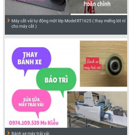
Máy cắt vải tự động một lớp Model:RT1625 ( thay miếng lót nỉ
cho máy cắt )
Bánh xe máy trải vải