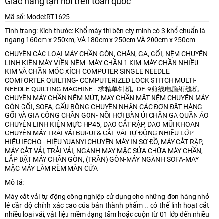
Giao hàng tận nơi trên toàn quốc
Mã số: Model:RT1625
Tình trạng: Kích thước: Khổ máy thì bên cty mình có 3 khổ chuẩn là
ngang 160cm x 250xm, VÀ 180cm x 250cm VÀ 200cm x 250cm
CHUYÊN CÁC LOẠI MÁY CHẦN GÒN, CHĂN, GA, GỐI, NỆM
CHUYÊN
LINH KIỆN MÁY VIỀN NỆM -MÁY CHẦN 1 KIM-MÁY CHẦN NHIỀU
KIM VÀ CHẦN MÓC XÍCH
COMPUTER SINGLE NEEDLE
COMFORTER QUILTING- COMPUTERIZED LOCK STITCH MULTI-
NEEDLE QUILTING MACHINE - 求精单针机, -DF-9剪线电脑绗缝机
CHUYÊN MÁY CHẦN NỆM MÚT, MÁY CHẦN MẶT NỆM
CHUYÊN MÁY
GÒN GỐI, SOFA, GẤU BÔNG
CHUYÊN NHẬN CÁC ĐƠN ĐẶT HÀNG
GỐI VÀ GIA CÔNG CHẦN GÒN- NỒI HƠI BÀN ỦI CHĂN GA QUẦN ÁO
CHUYÊN LINH KIỆN MỰC HP45, DAO CẮT RẬP, DAO MŨI KHOAN
CHUYÊN MÁY TRẢI VẢI BURUI & CẮT VẢI TỰ ĐỘNG NHIỀU LỚP
HIỆU IECHO - HIỆU YUANYI
CHUYÊN MÁY IN SƠ ĐỒ, MÁY CẮT RẬP,
MÁY CẮT VẢI, TRẢI VẢI, NGÀNH MAY MẶC
SỬA CHỮA MÁY CHẦN,
LẮP ĐẶT MÁY CHẦN GÒN, (TRẦN) GÒN-MÁY NGÀNH SOFA-MAY
MẶC
MÁY LÀM RÈM MÀN CỬA
Mô tả:
Máy cắt vải tự động công nghiệp sử dụng cho những đơn hàng nhỏ
lẻ cần độ chính xác cao của bán thành phẩm .. có thể linh hoạt cắt
nhiều loại vải, vật liệu mềm dạng tấm hoặc cuộn từ 01 lớp đến nhiều