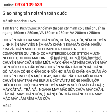
0974 109 539
Hotline:
Giao hàng tận nơi trên toàn quốc
Mã số: Model:RT1625
Tình trạng: Kích thước: Khổ máy thì bên cty mình có 3 khổ chuẩn là
ngang 160cm x 250xm, VÀ 180cm x 250cm VÀ 200cm x 250cm
CHUYÊN CÁC LOẠI MÁY CHẦN GÒN, CHĂN, GA, GỐI, NỆM
CHUYÊN
LINH KIỆN MÁY VIỀN NỆM -MÁY CHẦN 1 KIM-MÁY CHẦN NHIỀU
KIM VÀ CHẦN MÓC XÍCH
COMPUTER SINGLE NEEDLE
COMFORTER QUILTING- COMPUTERIZED LOCK STITCH MULTI-
NEEDLE QUILTING MACHINE - 求精单针机, -DF-9剪线电脑绗缝机
CHUYÊN MÁY CHẦN NỆM MÚT, MÁY CHẦN MẶT NỆM
CHUYÊN MÁY
GÒN GỐI, SOFA, GẤU BÔNG
CHUYÊN NHẬN CÁC ĐƠN ĐẶT HÀNG
GỐI VÀ GIA CÔNG CHẦN GÒN- NỒI HƠI BÀN ỦI CHĂN GA QUẦN ÁO
CHUYÊN LINH KIỆN MỰC HP45, DAO CẮT RẬP, DAO MŨI KHOAN
CHUYÊN MÁY TRẢI VẢI BURUI & CẮT VẢI TỰ ĐỘNG NHIỀU LỚP
HIỆU IECHO - HIỆU YUANYI
CHUYÊN MÁY IN SƠ ĐỒ, MÁY CẮT RẬP,
MÁY CẮT VẢI, TRẢI VẢI, NGÀNH MAY MẶC
SỬA CHỮA MÁY CHẦN,
LẮP ĐẶT MÁY CHẦN GÒN, (TRẦN) GÒN-MÁY NGÀNH SOFA-MAY
MẶC
MÁY LÀM RÈM MÀN CỬA
Mô tả: