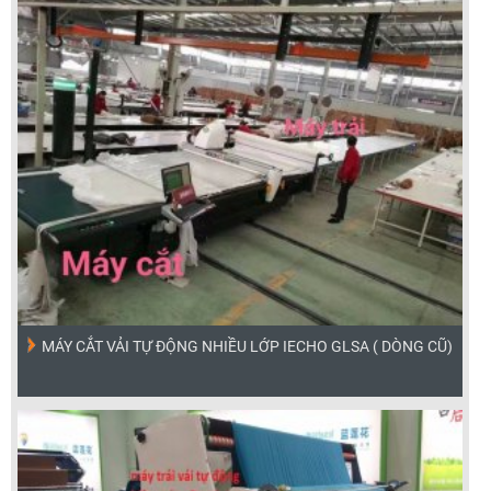
MÁY CẮT VẢI TỰ ĐỘNG NHIỀU LỚP IECHO GLSA ( DÒNG CŨ)