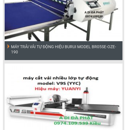
MÁY TRẢI VẢI TỰ ĐỘNG HIỆU BURUI MODEL BR05SE-OZE-
190