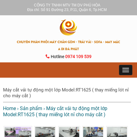
CÔNG TY TNHH MTV TM DV PHÚ HÒA
Địa chỉ: Số 91 Đường 23, P.11, Quận 6, Tp.HCM
CHUYÊN PHÂN PHỐI MÁY CHẦN GÒN - TRẢI VẢI - SOFA - MAY MẶC
A DI ĐÀ PHẬT
Hotline
0974 109 539
Toggl
navig
Máy cắt vải tự động một lớp Model:RT1625 ( thay miếng lót nỉ
cho máy cắt )
Home
›
Sản phẩm
›
Máy cắt vải tự động một lớp
Model:RT1625 ( thay miếng lót nỉ cho máy cắt )