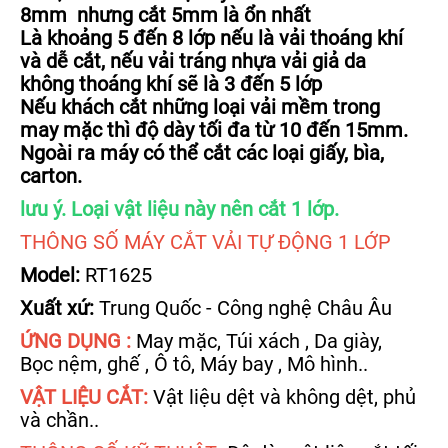
8mm nhưng cắt 5mm là ổn nhất
Là khoảng 5 đến 8 lớp nếu là vải thoáng khí
và dễ cắt, nếu vải tráng nhựa vải giả da
không thoáng khí sẽ là 3 đến 5 lớp
Nếu khách cắt những loại vải mềm trong
may mặc thì độ dày tối đa từ 10 đến 15mm.
Ngoài ra máy có thể cắt các loại giấy, bìa,
carton.
lưu ý. Loại vật liệu này nên cắt 1 lớp.
THÔNG SỐ MÁY CẮT VẢI TỰ ĐỘNG 1 LỚP
Model:
RT1625
Xuất xứ:
Trung Quốc - Công nghệ Châu Âu
ỨNG DỤNG :
May mặc, Túi xách , Da giày,
Bọc nệm, ghế , Ô tô, Máy bay , Mô hình..
VẬT LIỆU CẮT:
Vật liệu dệt và không dệt, phủ
và chần..