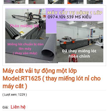
Máy cắt vải tự động một lớp
Model:RT1625 ( thay miếng lót nỉ cho
máy cắt )
( Lượt xem: 1229 )
Liên hệ
Giá: