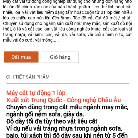
Máy cắt vải tự động công nghiệp sử dụng cho những đơn hàng nhỏ
lẻ cần độ chính xác cao của bán thành phẩm .. có thể linh hoạt cắt
nhiều loại vải, vật liệu mềm dạng tấm hoặc cuộn từ 01 lớp đến nhiều
lớp có chiều cao nén lên đến 8mm. Tốc độ cắt đạt 60 mét / phút.
Chuyên sử dụng cho ngành sản xuất như may mặc, sản xuất đồ nội
thất, ô tô và cắt các loại vật liệu công nghiệp khác. cắt các loại vải
tráng nhựa, vải simili cnc, vải da, vải sofa, vải chần nệm ô tô, cắt
mẫu vải áo cưới, vải mỏng.....
Đặt mua
Giỏ hàng
CHI TIẾT SẢN PHẨM
Máy cắt tự động 1 lớp
Xuất xứ: Trung Quốc - Công nghệ Châu Âu
Chuyên dùng trong cắt mẫu ngành may mặc,
ngành gối nệm sofa, giày da.
Độ dày tối đa tùy theo vật liệu cắt
Ví dụ nếu vải tráng nhựa trong ngành sofa,
balo, túi xách thì độ dày sau khi nén từ 5 đến