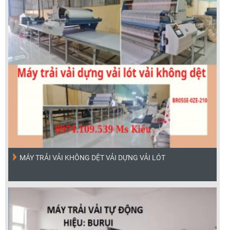
MÁY TRẢI VẢI KHÔNG DỆT VẢI DỰNG VẢI LÓT