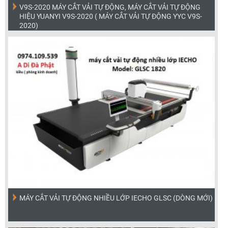
V9S-2020 MÁY CẮT VẢI TỰ ĐỘNG, MÁY CẮT VẢI TỰ ĐỘNG
HIỆU YUANYI V9S-2020 ( MÁY CẮT VẢI TỰ ĐỘNG YYC V9S-
2020)
MÁY CẮT VẢI TỰ ĐỘNG NHIỀU LỚP IECHO GLSC (DÒNG MỚI)