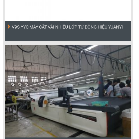
V9S-YYC MÁY CẮT VẢI NHIỀU LỚP TỰ ĐỘNG HIỆU YUANYI