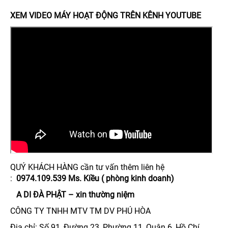
XEM VIDEO MÁY HOẠT ĐỘNG TRÊN KÊNH YOUTUBE
QUÝ KHÁCH HÀNG cần tư vấn thêm liên hệ
:
0974.109.539 Ms. Kiều ( phòng kinh doanh)
A DI ĐÀ PHẬT – xin thường niệm
CÔNG TY TNHH MTV TM DV PHÚ HÒA
Địa chỉ: Số 91, Đường 23, Phường 11, Quận 6, Hồ Chí