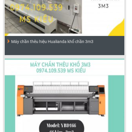
Máy chần thêu hiệu Hualianda khổ chần 3m3