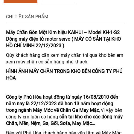
CHI TIẾT SẢN PHẨM
Máy Chần Gòn Một Kim hiệu KAIHUI – Model KH-1-S2
Dòng máy điện tử motor servo ( MÁY CÓ SẴN TẠI KHO
HỒ CHÍ MINH 22/12/2023 )
Qúy khách hàng cần xem máy chần thì qua kho bên em
xem máy chần có sẵn hàng nhé khách
HÌNH ẢNH MÁY CHẦN TRONG KHO BÊN CÔNG TY PHÚ
HÒA
Công ty Phú Hòa hoạt động từ ngày 16/08/2010 đến
năm nay là 22/12/2023 đã hơn 13 năm hoạt động
trong ngành Máy Móc về Chăn Ga May Mặc
, vì vậy bên
công ty em luôn có hàng
sẵn tại kho cho các dòng máy
Chăn, Mền, Nệm, Ga, Gối, Sofa, May Mặc…
Đến với Phú Hòa khách hàng hãy yên tâm về Máy Móc