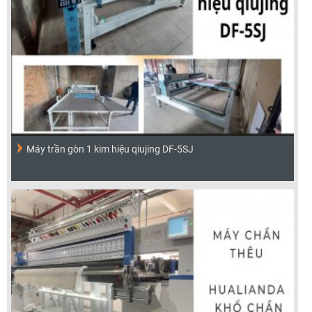
Máy trần gòn 1 kim hiệu qiujing DF-5SJ