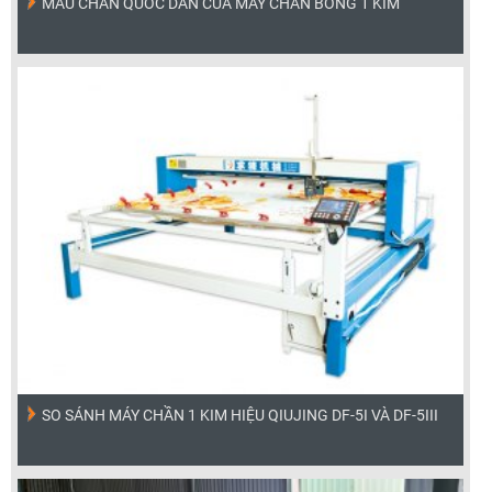
MẪU CHẦN QUỐC DÂN CỦA MÁY CHẦN BÔNG 1 KIM
SO SÁNH MÁY CHẦN 1 KIM HIỆU QIUJING DF-5I VÀ DF-5III