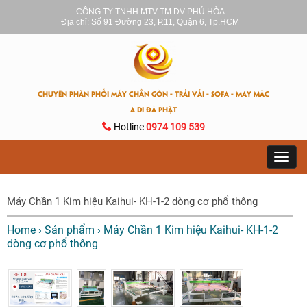
CÔNG TY TNHH MTV TM DV PHÚ HÒA
Địa chỉ: Số 91 Đường 23, P.11, Quận 6, Tp.HCM
CHUYÊN PHÂN PHỐI MÁY CHẦN GÒN - TRẢI VẢI - SOFA - MAY MẶC
A DI ĐÀ PHẬT
Hotline
0974 109 539
Toggl
navig
Máy Chần 1 Kim hiệu Kaihui- KH-1-2 dòng cơ phổ thông
Home
›
Sản phẩm
›
Máy Chần 1 Kim hiệu Kaihui- KH-1-2
dòng cơ phổ thông