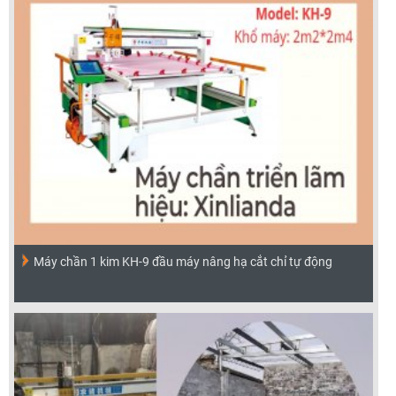
Máy chần 1 kim KH-9 đầu máy nâng hạ cắt chỉ tự động