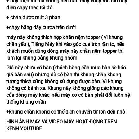
+ dây điện thì thả xuống nền đầu máy chạy tới đâu dây
điện chạy theo tới đó.
+ chần được mút 3 phân
+chạy bằng dây curoa trên dưới
máy này không thích hợp chần nệm topper ( vì khung
chần yếu ), Tiếng Máy khi vào góc cua tròn rần to, nếu
khách muốn dùng dòng máy này chần nệm topper thì
làm lại khung bằng khung nhôm
Giá này chưa có bàn
(
khách hàng cần mua bàn sẽ báo
giá bàn sau) nhưng
dù có bàn thì khung
chần
không
tương thích cũng k
hông
sử dụng được bàn. Vì khung
không có bánh xe. Khung này không giống các khung
của dòng máy khác, nếu máy cơ có bàn phải đổi luôn hệ
thống khung chần
+khung chần không có thể dịch chuyển từ lớn
đến nhỏ
HÌNH ẢNH MÁY VÀ VIDEO MÁY HOẠT ĐỘNG TRÊN
KÊNH YOUTUBE