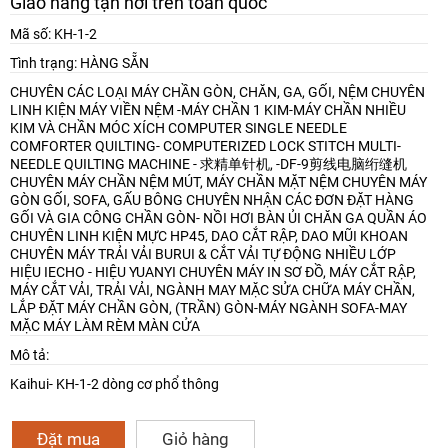
Giao hàng tận nơi trên toàn quốc
Mã số: KH-1-2
Tình trạng: HÀNG SẴN
CHUYÊN CÁC LOẠI MÁY CHẦN GÒN, CHĂN, GA, GỐI, NỆM
CHUYÊN
LINH KIỆN MÁY VIỀN NỆM -MÁY CHẦN 1 KIM-MÁY CHẦN NHIỀU
KIM VÀ CHẦN MÓC XÍCH
COMPUTER SINGLE NEEDLE
COMFORTER QUILTING- COMPUTERIZED LOCK STITCH MULTI-
NEEDLE QUILTING MACHINE - 求精单针机, -DF-9剪线电脑绗缝机
CHUYÊN MÁY CHẦN NỆM MÚT, MÁY CHẦN MẶT NỆM
CHUYÊN MÁY
GÒN GỐI, SOFA, GẤU BÔNG
CHUYÊN NHẬN CÁC ĐƠN ĐẶT HÀNG
GỐI VÀ GIA CÔNG CHẦN GÒN- NỒI HƠI BÀN ỦI CHĂN GA QUẦN ÁO
CHUYÊN LINH KIỆN MỰC HP45, DAO CẮT RẬP, DAO MŨI KHOAN
CHUYÊN MÁY TRẢI VẢI BURUI & CẮT VẢI TỰ ĐỘNG NHIỀU LỚP
HIỆU IECHO - HIỆU YUANYI
CHUYÊN MÁY IN SƠ ĐỒ, MÁY CẮT RẬP,
MÁY CẮT VẢI, TRẢI VẢI, NGÀNH MAY MẶC
SỬA CHỮA MÁY CHẦN,
LẮP ĐẶT MÁY CHẦN GÒN, (TRẦN) GÒN-MÁY NGÀNH SOFA-MAY
MẶC
MÁY LÀM RÈM MÀN CỬA
Mô tả:
Kaihui- KH-1-2 dòng cơ phổ thông
Đặt mua
Giỏ hàng