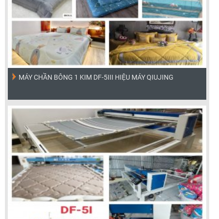
MÁY CHẦN BÔNG 1 KIM DF-5III HIỆU MÁY QIUJING