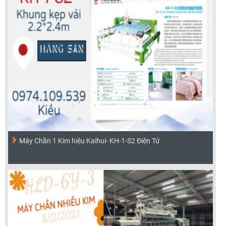
Máy Chần 1 Kim hiệu Kaihui- KH-1-S2 Điện Tử