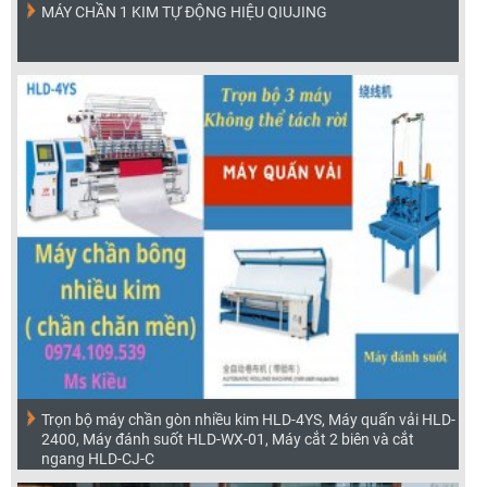
MÁY CHẦN 1 KIM TỰ ĐỘNG HIỆU QIUJING
Trọn bộ máy chần gòn nhiều kim HLD-4YS, Máy quấn vải HLD-
2400, Máy đánh suốt HLD-WX-01, Máy cắt 2 biên và cắt
ngang HLD-CJ-C