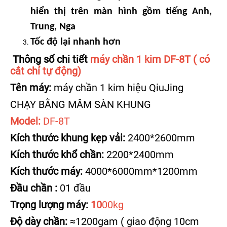
hiển thị trên màn hình gồm tiếng Anh,
Trung, Nga
Tốc độ lại nhanh hơn
Thông số chi tiết
máy chần 1 kim DF-8T ( có
cắt chỉ tự động)
Tên máy:
máy chần 1 kim hiệu QiuJing
CHẠY BẰNG MÂM SÀN KHUNG
Model:
DF-8T
Kích thư
ớc khung kẹp vải:
2400*2600mm
Kích thư
ớc khổ chần:
2200*2400mm
Kích thư
ớc máy:
4000*6000mm*1200mm
Đ
ầu chần :
01 đầu
Trọ
ng lư
ợng máy:
10
00kg
Đ
ộ dày chần:
≈1200gam ( giao động 10cm