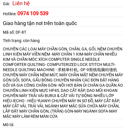
Liên hệ
Giá:
0974 109 539
Hotline:
Giao hàng tận nơi trên toàn quốc
Mã số: DF-8T
Tình trạng: còn hàng
CHUYÊN CÁC LOẠI MÁY CHẦN GÒN, CHĂN, GA, GỐI, NỆM
CHUYÊN
LINH KIỆN MÁY VIỀN NỆM -MÁY CHẦN 1 KIM-MÁY CHẦN NHIỀU
KIM VÀ CHẦN MÓC XÍCH
COMPUTER SINGLE NEEDLE
COMFORTER QUILTING- COMPUTERIZED LOCK STITCH MULTI-
NEEDLE QUILTING MACHINE - 求精单针机, -DF-9剪线电脑绗缝机
CHUYÊN MÁY CHẦN NỆM MÚT, MÁY CHẦN MẶT NỆM
CHUYÊN MÁY
GÒN GỐI, SOFA, GẤU BÔNG
CHUYÊN NHẬN CÁC ĐƠN ĐẶT HÀNG
GỐI VÀ GIA CÔNG CHẦN GÒN- NỒI HƠI BÀN ỦI CHĂN GA QUẦN ÁO
CHUYÊN LINH KIỆN MỰC HP45, DAO CẮT RẬP, DAO MŨI KHOAN
CHUYÊN MÁY TRẢI VẢI BURUI & CẮT VẢI TỰ ĐỘNG NHIỀU LỚP
HIỆU IECHO - HIỆU YUANYI
CHUYÊN MÁY IN SƠ ĐỒ, MÁY CẮT RẬP,
MÁY CẮT VẢI, TRẢI VẢI, NGÀNH MAY MẶC
SỬA CHỮA MÁY CHẦN,
LẮP ĐẶT MÁY CHẦN GÒN, (TRẦN) GÒN-MÁY NGÀNH SOFA-MAY
MẶC
MÁY LÀM RÈM MÀN CỬA
Mô tả: