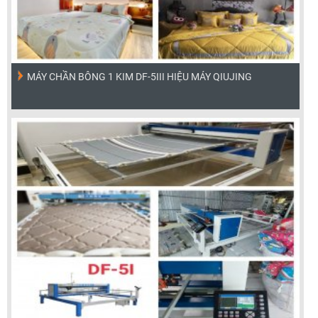
MÁY CHẦN BÔNG 1 KIM DF-5III HIỆU MÁY QIUJING