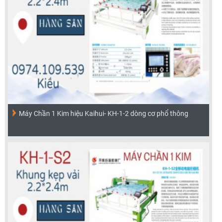
Máy Chần 1 Kim hiệu Kaihui- KH-1-2 dòng cơ phổ thông