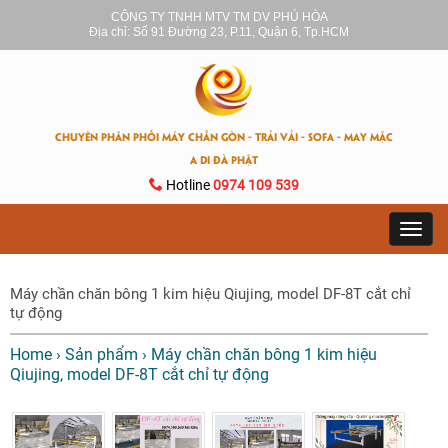
CÔNG TY TNHH MTV TM DV PHÚ HÒA
Địa chỉ: Số 91 Đường 23, P.11, Quận 6, Tp.HCM
CHUYÊN PHÂN PHỐI MÁY CHẦN GÒN - TRẢI VẢI - SOFA - MAY MẶC
A DI ĐÀ PHẬT
Hotline
0974 109 539
Toggl
navig
Máy chần chăn bông 1 kim hiệu Qiujing, model DF-8T cắt chỉ
tự động
Home
›
Sản phẩm
›
Máy chần chăn bông 1 kim hiệu
Qiujing, model DF-8T cắt chỉ tự động