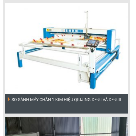
SO SÁNH MÁY CHẦN 1 KIM HIỆU QIUJING DF-5I VÀ DF-5III