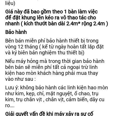
liệu)
Gi
á này đ
ã bao gồm theo 1 bàn làm việ
c
đ
ể
đ
ặ
t khung lên kéo ra vô thao tác cho
nhanh ( kích thư
ớt bàn dài 2.4m
* rộng 2.4m )
Bảo hành
Bên bán miễn phí bảo hành thiết bị trong
vòng 12 tháng ( kể từ ngày hoàn tất lắp đặt
và ký biên bản nghiệm thu thiết bị)
Nếu máy hỏng mà trong thời gian bảo hành
bên bán sẽ miễn phí tất cả ngoại trừ linh
kiện hao mòn khách hàng phải mua thay
vào như sau :
Lưu ý: không bảo hành các linh kiện hao mòn
như kim, kẹp, chỉ, mặt nguyệt, ổ chao, trụ
kim, trụ chân vịt , chân vịt, cảm biến, dây cu
ro….
Giải quyết vấ
n đ
ề khi máy xảy ra sự cố