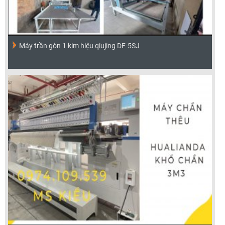
Máy trần gòn 1 kim hiệu qiujing DF-5SJ