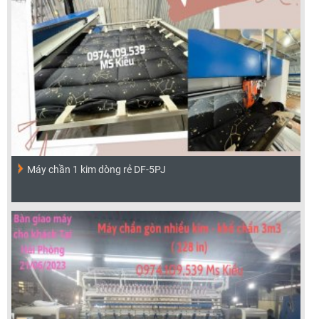
Máy chần 1 kim dòng rẻ DF-5PJ