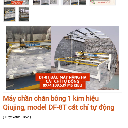
Máy chần chăn bông 1 kim hiệu
Qiujing, model DF-8T cắt chỉ tự động
( Lượt xem: 1852 )