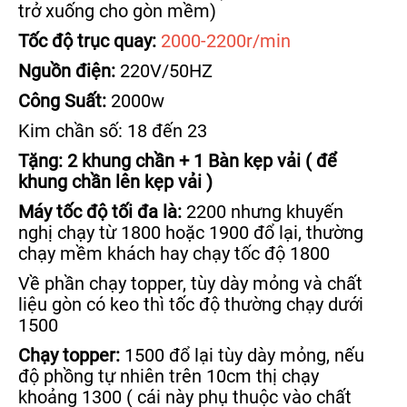
trở xuống cho gòn mềm)
Tố
c đ
ộ trục quay:
2000-2200r/min
Nguồ
n đi
ện:
220V/50HZ
Công Suất:
2000w
Kim chần số: 18 đến 23
Tặng: 2 khung chần + 1 Bàn kẹp vải ( để
khung chần lên kẹp vải )
Máy tố
c đ
ộ tố
i đa là:
2200 nhưng khuyến
nghị chạy từ 1800 hoặc 1900 đổ lại, thường
chạy mềm khách hay chạy tốc độ 1800
Về phần chạy topper, tùy dày mỏng và chất
liệu gòn có keo thì tốc độ thường chạy dưới
1500
Chạy topper:
1500 đổ lại tùy dày mỏng, nếu
độ phồng tự nhiên trên 10cm thị chạy
khoảng 1300 ( cái này phụ thuộc vào chất