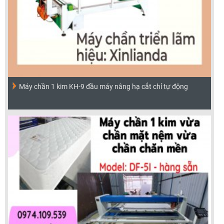
Máy chần 1 kim KH-9 đầu máy nâng hạ cắt chỉ tự động