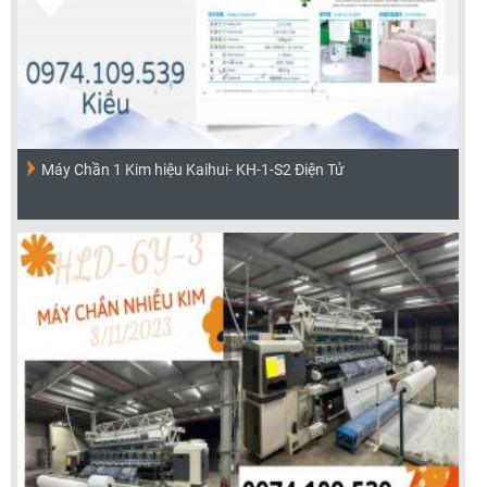
Máy Chần 1 Kim hiệu Kaihui- KH-1-S2 Điện Tử