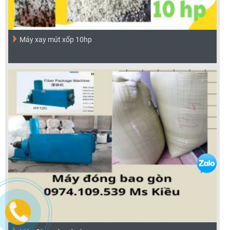
Máy xay mút xốp 10hp