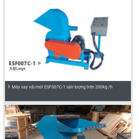
Máy xay vải mút ESF007C-1 sản lượng trên 200kg /h