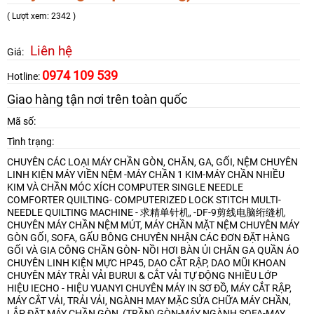
( Lượt xem: 2342 )
Liên hệ
Giá:
0974 109 539
Hotline:
Giao hàng tận nơi trên toàn quốc
Mã số:
Tình trạng:
CHUYÊN CÁC LOẠI MÁY CHẦN GÒN, CHĂN, GA, GỐI, NỆM
CHUYÊN
LINH KIỆN MÁY VIỀN NỆM -MÁY CHẦN 1 KIM-MÁY CHẦN NHIỀU
KIM VÀ CHẦN MÓC XÍCH
COMPUTER SINGLE NEEDLE
COMFORTER QUILTING- COMPUTERIZED LOCK STITCH MULTI-
NEEDLE QUILTING MACHINE - 求精单针机, -DF-9剪线电脑绗缝机
CHUYÊN MÁY CHẦN NỆM MÚT, MÁY CHẦN MẶT NỆM
CHUYÊN MÁY
GÒN GỐI, SOFA, GẤU BÔNG
CHUYÊN NHẬN CÁC ĐƠN ĐẶT HÀNG
GỐI VÀ GIA CÔNG CHẦN GÒN- NỒI HƠI BÀN ỦI CHĂN GA QUẦN ÁO
CHUYÊN LINH KIỆN MỰC HP45, DAO CẮT RẬP, DAO MŨI KHOAN
CHUYÊN MÁY TRẢI VẢI BURUI & CẮT VẢI TỰ ĐỘNG NHIỀU LỚP
HIỆU IECHO - HIỆU YUANYI
CHUYÊN MÁY IN SƠ ĐỒ, MÁY CẮT RẬP,
MÁY CẮT VẢI, TRẢI VẢI, NGÀNH MAY MẶC
SỬA CHỮA MÁY CHẦN,
LẮP ĐẶT MÁY CHẦN GÒN, (TRẦN) GÒN-MÁY NGÀNH SOFA-MAY