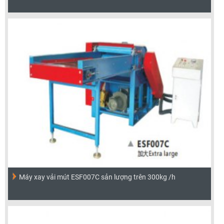
Máy xay vải mút ESF007C sản lượng trên 300kg /h