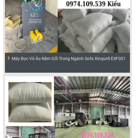
Máy Bọc Vỏ Áo Nệm Gối Trong Ngành Sofa Xinqunli ESF001