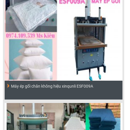
Máy ép gối chân không hiệu xinqunli ESF009A