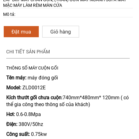
MẶC
MÁY LÀM RÈM MÀN CỬA
Mô tả:
Đặt mua
Giỏ hàng
CHI TIẾT SẢN PHẨM
THÔNG SỐ MÁY CUỘN GỐI
Tên máy:
máy
đ
óng gối
Model:
ZLD0012E
Kích thướt gối chưa cuộn
:740mm*480mm* 120mm ( có
thể gia công theo thông số của khách)
Hơi:
0.6-0.8Mpa
Điện:
380V/50hz
Công suất:
0.75kw