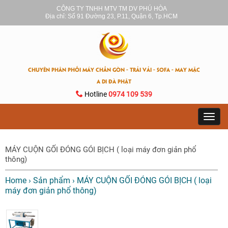
CÔNG TY TNHH MTV TM DV PHÚ HÒA
Địa chỉ: Số 91 Đường 23, P.11, Quận 6, Tp.HCM
CHUYÊN PHÂN PHỐI MÁY CHẦN GÒN - TRẢI VẢI - SOFA - MAY MẶC
A DI ĐÀ PHẬT
Hotline
0974 109 539
Toggl
navig
MÁY CUỘN GỐI ĐÓNG GÓI BỊCH ( loại máy đơn giản phổ
thông)
Home
›
Sản phẩm
›
MÁY CUỘN GỐI ĐÓNG GÓI BỊCH ( loại
máy đơn giản phổ thông)