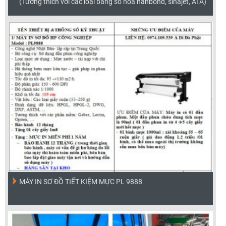
(Tương thích với các loại bảng số hóa hanbond, sinajet, ATA)
MÁY IN SƠ ĐỒ TIẾT KIỆM MỰC PL 9888