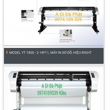
MODEL YT 1800 - 2- HP11, MÁY IN SƠ ĐỒ, HIỆU RIGHT