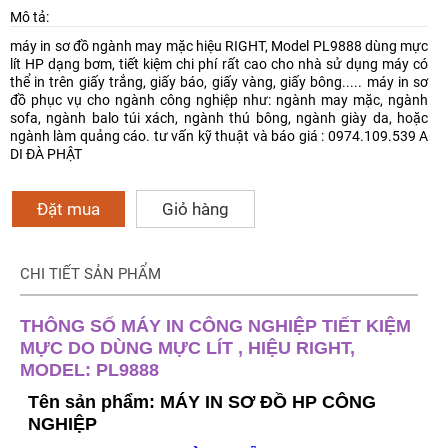
Mô tả:
máy in sơ đồ ngành may mặc hiệu RIGHT, Model PL9888 dùng mực
lít HP dạng bơm, tiết kiệm chi phí rất cao cho nhà sử dụng máy có
thể in trên giấy trắng, giấy báo, giấy vàng, giấy bông..... máy in sơ
đồ phục vụ cho ngành công nghiệp như: ngành may mặc, ngành
sofa, ngành balo túi xách, ngành thú bông, ngành giày da, hoặc
ngành làm quảng cáo. tư vấn kỹ thuật và báo giá : 0974.109.539 A
DI ĐÀ PHẬT
Đặt mua
Giỏ hàng
CHI TIẾT SẢN PHẨM
THÔNG SỐ MÁY IN CÔNG NGHIỆP TIẾT KIỆM
MỰC DO DÙNG MỰC LÍT , HIỆU RIGHT,
MODEL: PL9888
Tên sản phẩm: MÁY IN SƠ ĐỒ HP CÔNG
NGHIỆP