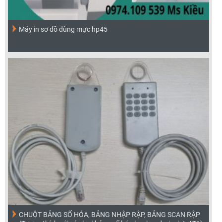
Máy in sơ đồ dùng mực hp45
CHUỘT BẢNG SỐ HÓA, BẢNG NHẬP RẬP, BẢNG SCAN RẬP