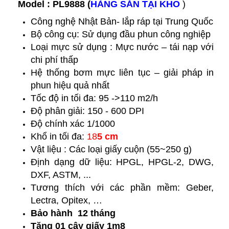
Model :
PL9888 (
HÀNG SẴN TẠI KHO
)
Công nghệ Nhật Bản- lắp ráp tại Trung Quốc
Bộ công cụ: Sử dụng đầu phun công nghiệp
Loại mực sử dụng : Mực nước – tái nạp với
chi phí thấp
Hệ thống bơm mực liên tục – giải pháp in
phun hiệu quả nhất
Tốc độ in tối đa: 95 ->110 m2/h
Độ phân giải: 150 - 600 DPI
Độ chính xác 1/1000
Khổ in tối đa:
18
5
cm
Vật liệu : Các loại giấy cuộn (55~250 g)
Định dạng dữ liệu: HPGL, HPGL-2, DWG,
DXF, ASTM, ...
Tương thích với các phần mềm: Geber,
Lectra, Opitex, …
Bảo hành 12 tháng
Tặng 01 cây giấy 1m8