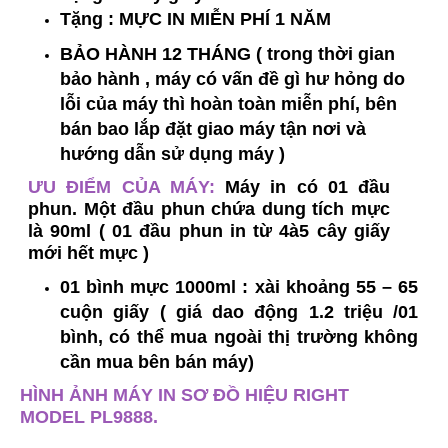
Tặng : MỰC IN MIỄN PHÍ 1 NĂM
BẢO HÀNH 12 THÁNG ( trong thời gian
bảo hành , máy có vấn đề gì hư hỏng do
lỗi của máy thì hoàn toàn miễn phí, bên
bán bao lắp đặt giao máy tận nơi và
hướng dẫn sử dụng máy )
ƯU ĐIỂM CỦA MÁY:
Máy in có 01 đầu
phun. Một đầu phun chứa dung tích mực
là 90ml ( 01 đầu phun in từ 4à5 cây giấy
mới hết mực )
01 bình mực 1000ml : xài khoảng 55 – 65
cuộn giấy ( giá dao động 1.2 triệu /01
bình, có thể mua ngoài thị trường không
cần mua bên bán máy)
HÌNH ẢNH MÁY IN SƠ ĐỒ HIỆU RIGHT
MODEL PL9888.