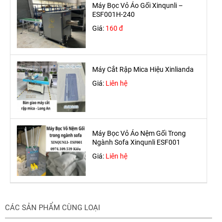
Máy Bọc Vỏ Áo Gối Xinqunli –
ESF001H-240
Giá:
160 đ
Máy Cắt Rập Mica Hiệu Xinlianda
Giá:
Liên hệ
Máy Bọc Vỏ Áo Nệm Gối Trong
Ngành Sofa Xinqunli ESF001
Giá:
Liên hệ
CÁC SẢN PHẨM CÙNG LOẠI