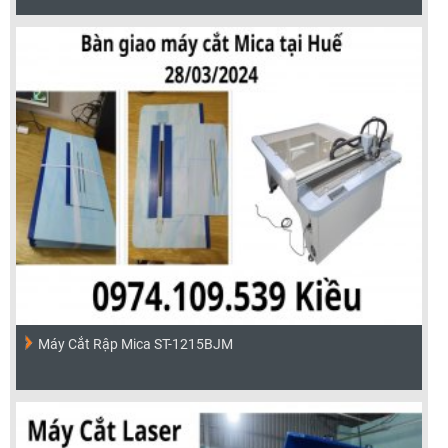
Máy Cắt Rập Mica ST-1215BJM