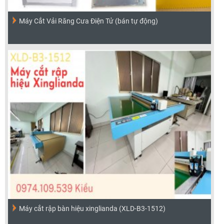
Máy Cắt Vải Răng Cưa Điện Tử (bán tự động)
Máy cắt rập bàn hiệu xinglianda (XLD-B3-1512)