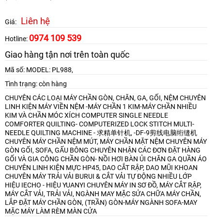
Liên hệ
Giá:
0974 109 539
Hotline:
Giao hàng tận nơi trên toàn quốc
Mã số: MODEL: PL988,
Tình trạng: còn hàng
CHUYÊN CÁC LOẠI MÁY CHẦN GÒN, CHĂN, GA, GỐI, NỆM
CHUYÊN
LINH KIỆN MÁY VIỀN NỆM -MÁY CHẦN 1 KIM-MÁY CHẦN NHIỀU
KIM VÀ CHẦN MÓC XÍCH
COMPUTER SINGLE NEEDLE
COMFORTER QUILTING- COMPUTERIZED LOCK STITCH MULTI-
NEEDLE QUILTING MACHINE - 求精单针机, -DF-9剪线电脑绗缝机
CHUYÊN MÁY CHẦN NỆM MÚT, MÁY CHẦN MẶT NỆM
CHUYÊN MÁY
GÒN GỐI, SOFA, GẤU BÔNG
CHUYÊN NHẬN CÁC ĐƠN ĐẶT HÀNG
GỐI VÀ GIA CÔNG CHẦN GÒN- NỒI HƠI BÀN ỦI CHĂN GA QUẦN ÁO
CHUYÊN LINH KIỆN MỰC HP45, DAO CẮT RẬP, DAO MŨI KHOAN
CHUYÊN MÁY TRẢI VẢI BURUI & CẮT VẢI TỰ ĐỘNG NHIỀU LỚP
HIỆU IECHO - HIỆU YUANYI
CHUYÊN MÁY IN SƠ ĐỒ, MÁY CẮT RẬP,
MÁY CẮT VẢI, TRẢI VẢI, NGÀNH MAY MẶC
SỬA CHỮA MÁY CHẦN,
LẮP ĐẶT MÁY CHẦN GÒN, (TRẦN) GÒN-MÁY NGÀNH SOFA-MAY
MẶC
MÁY LÀM RÈM MÀN CỬA