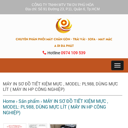
CÔNG TY TNHH MTV TM DV PHÚ HÒA
Địa chỉ: Số 91 Đường 23, P.11, Quận 6, Tp.HCM
CHUYÊN PHÂN PHỐI MÁY CHẦN GÒN - TRẢI VẢI - SOFA - MAY MẶC
A DI ĐÀ PHẬT
Hotline
0974 109 539
Toggl
navig
MÁY IN SƠ ĐỒ TIẾT KIỆM MỰC , MODEL: PL988, DÙNG MỰC
LÍT ( MÁY IN HP CÔNG NGHIỆP)
Home
›
Sản phẩm
›
MÁY IN SƠ ĐỒ TIẾT KIỆM MỰC ,
MODEL: PL988, DÙNG MỰC LÍT ( MÁY IN HP CÔNG
NGHIỆP)