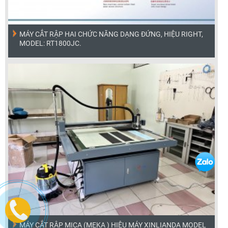
MÁY CẮT RẬP HAI CHỨC NĂNG DẠNG ĐỨNG, HIỆU RIGHT,
MODEL: RT1800JC.
MÁY CẮT RẬP MICA (MEKA ) HIỆU MÁY XINLIANDA MODEL