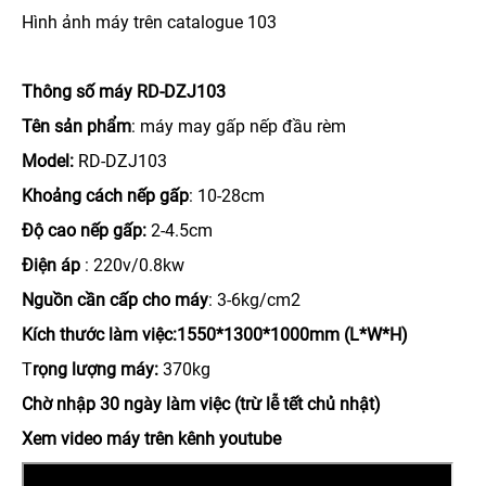
Hình ảnh máy trên catalogue 103
Thông số máy RD-DZJ103
Tên sản phẩm
: máy may gấp nếp đầu rèm
Model:
RD-DZJ103
Khoảng cách nếp gấp
: 10-28cm
Độ cao nếp gấp:
2-4.5cm
Điện áp
: 220v/0.8kw
Nguồn cần cấp cho máy
: 3-6kg/cm2
Kích thước làm việc:
1550
*
13
00
*1000
mm
(L*W*H)
T
rọng lượng máy:
370kg
Chờ nhập 30 ngày làm việc
(trừ lễ tết chủ nhật)
Xem video máy trên kênh youtube