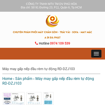
CÔNG TY TNHH MTV TM DV PHÚ HÒA
Địa chỉ: Số 91 Đường 23, P.11, Quận 6, Tp.HCM
CHUYÊN PHÂN PHỐI MÁY CHẦN GÒN - TRẢI VẢI - SOFA - MAY MẶC
A DI ĐÀ PHẬT
Hotline
0974 109 539
Toggl
navig
Máy may gấp nếp đầu rèm tự động RD-DZJ103
Home
›
Sản phẩm
›
Máy may gấp nếp đầu rèm tự động
RD-DZJ103