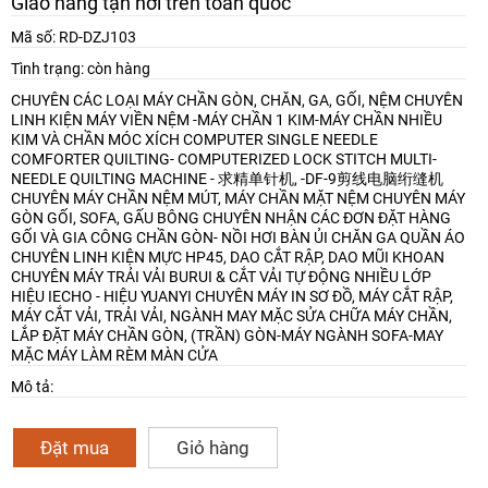
Giao hàng tận nơi trên toàn quốc
Mã số: RD-DZJ103
Tình trạng: còn hàng
CHUYÊN CÁC LOẠI MÁY CHẦN GÒN, CHĂN, GA, GỐI, NỆM
CHUYÊN
LINH KIỆN MÁY VIỀN NỆM -MÁY CHẦN 1 KIM-MÁY CHẦN NHIỀU
KIM VÀ CHẦN MÓC XÍCH
COMPUTER SINGLE NEEDLE
COMFORTER QUILTING- COMPUTERIZED LOCK STITCH MULTI-
NEEDLE QUILTING MACHINE - 求精单针机, -DF-9剪线电脑绗缝机
CHUYÊN MÁY CHẦN NỆM MÚT, MÁY CHẦN MẶT NỆM
CHUYÊN MÁY
GÒN GỐI, SOFA, GẤU BÔNG
CHUYÊN NHẬN CÁC ĐƠN ĐẶT HÀNG
GỐI VÀ GIA CÔNG CHẦN GÒN- NỒI HƠI BÀN ỦI CHĂN GA QUẦN ÁO
CHUYÊN LINH KIỆN MỰC HP45, DAO CẮT RẬP, DAO MŨI KHOAN
CHUYÊN MÁY TRẢI VẢI BURUI & CẮT VẢI TỰ ĐỘNG NHIỀU LỚP
HIỆU IECHO - HIỆU YUANYI
CHUYÊN MÁY IN SƠ ĐỒ, MÁY CẮT RẬP,
MÁY CẮT VẢI, TRẢI VẢI, NGÀNH MAY MẶC
SỬA CHỮA MÁY CHẦN,
LẮP ĐẶT MÁY CHẦN GÒN, (TRẦN) GÒN-MÁY NGÀNH SOFA-MAY
MẶC
MÁY LÀM RÈM MÀN CỬA
Mô tả:
Đặt mua
Giỏ hàng