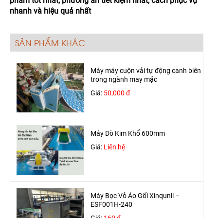
phẩm tốt nhất, phương án tiết kiệm nhất, cách phục vụ
nhanh và hiệu quả nhất
SẢN PHẨM KHÁC
Máy máy cuộn vải tự động canh biên
trong ngành may mặc
Giá:
50,000 đ
Máy Dò Kim Khổ 600mm
Giá:
Liên hệ
Máy Bọc Vỏ Áo Gối Xinqunli –
ESF001H-240