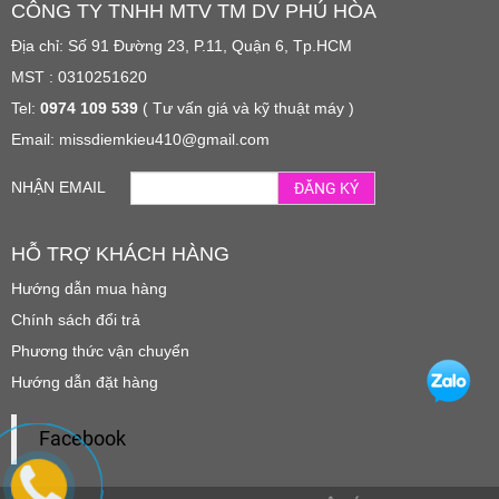
CÔNG TY TNHH MTV TM DV PHÚ HÒA
Địa chỉ: Số 91 Đường 23, P.11, Quận 6, Tp.HCM
MST : 0310251620
Tel:
0974 109 539
( Tư vấn giá và kỹ thuật máy )
Email: missdiemkieu410@gmail.com
NHẬN EMAIL
ĐĂNG KÝ
HỖ TRỢ KHÁCH HÀNG
Hướng dẫn mua hàng
Chính sách đổi trả
Phương thức vận chuyển
Hướng dẫn đặt hàng
Facebook