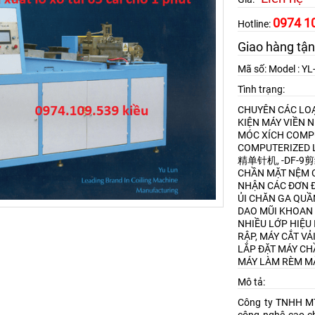
0974 1
Hotline:
Giao hàng tận
Mã số: Model : Y
Tình trạng:
CHUYÊN CÁC LOẠ
KIỆN MÁY VIỀN 
MÓC XÍCH
COMPU
COMPUTERIZED L
精单针机, -DF-
CHẦN MẶT NỆM
NHẬN CÁC ĐƠN Đ
ỦI CHĂN GA QU
DAO MŨI KHOAN
NHIỀU LỚP HIỆU 
RẬP, MÁY CẮT VẢ
LẮP ĐẶT MÁY CH
MÁY LÀM RÈM M
Mô tả:
Công ty TNHH MT