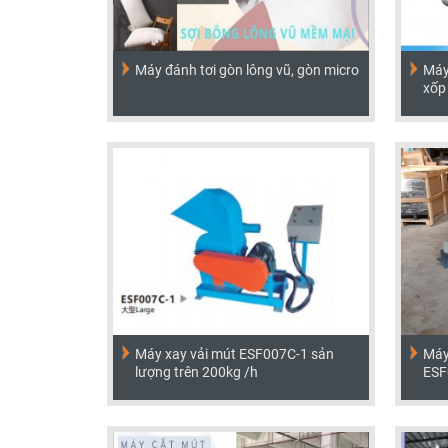
Máy đánh tơi gòn lông vũ, gòn micro
Máy 
xốp
Máy xay vải mút ESF007C-1 sản
Máy
lượng trên 200kg /h
ESF