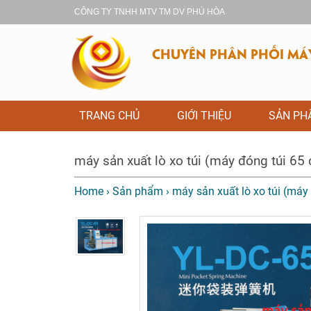
CÔNG TY TNHH MTV TM DV PHÚ HÒA
CHUYÊN PHÂN PHỐI MÁY 
TRANG CHỦ
GIỚI THIỆU
SẢN P
máy sản xuất lò xo túi (máy đóng túi 65 
Home
›
Sản phẩm
›
máy sản xuất lò xo túi (máy 