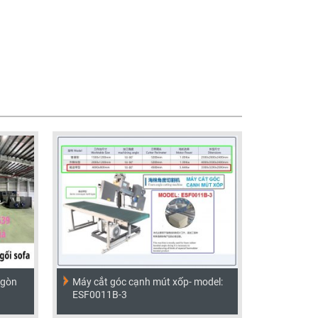
 gòn
Máy cắt góc cạnh mút xốp- model:
ESF0011B-3