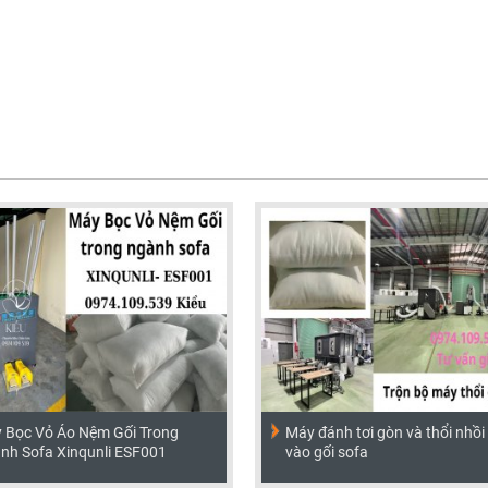
 Bọc Vỏ Áo Nệm Gối Trong
Máy đánh tơi gòn và thổi nhồi
nh Sofa Xinqunli ESF001
vào gối sofa