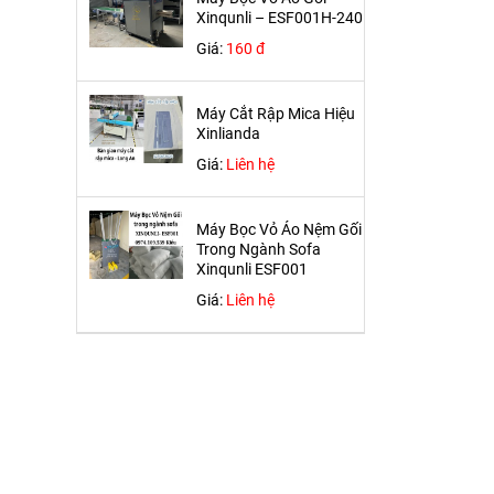
Xinqunli – ESF001H-240
Giá:
160 đ
Máy Cắt Rập Mica Hiệu
Xinlianda
Giá:
Liên hệ
Máy Bọc Vỏ Áo Nệm Gối
Trong Ngành Sofa
Xinqunli ESF001
Giá:
Liên hệ