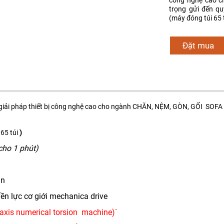
công nghệ cao c
trọng gửi đến 
(máy đóng túi 65 t
Đặt mua
giải pháp thiết bị công nghệ cao cho ngành CHĂN, NỆM, GÒN, GỐI SOF
 65 túi
)
cho 1 phút)
in
ền lực cơ giới mechanica drive
axis numerical torsion machine)`