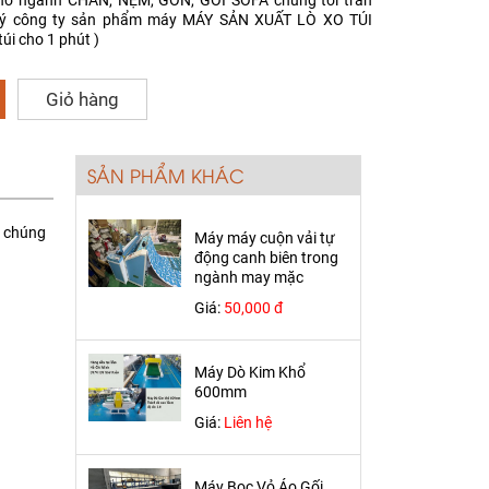
ho ngành CHĂN, NỆM, GÒN, GỐI SOFA chúng tôi trân
quý công ty sản phẩm máy MÁY SẢN XUẤT LÒ XO TÚI
úi cho 1 phút )
Giỏ hàng
SẢN PHẨM KHÁC
A chúng
Máy máy cuộn vải tự
động canh biên trong
ngành may mặc
Giá:
50,000 đ
Máy Dò Kim Khổ
600mm
Giá:
Liên hệ
Máy Bọc Vỏ Áo Gối