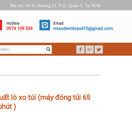
Địa chỉ: Số 91 Đường 23, P.11, Quận 6, Tp.HCM
Hotline
Email
0974 109 539
missdiemkieu410@gmail.com
ất lò xo túi (máy đóng túi 65
phút )