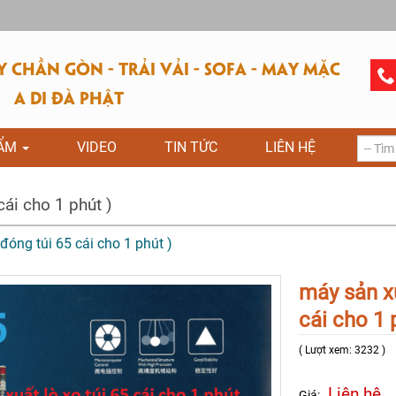
CHẦN GÒN - TRẢI VẢI - SOFA - MAY MẶC
A DI ĐÀ PHẬT
HẨM
VIDEO
TIN TỨC
LIÊN HỆ
cái cho 1 phút )
đóng túi 65 cái cho 1 phút )
máy sản xu
cái cho 1 
( Lượt xem: 3232 )
Liên hệ
Giá: