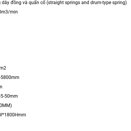
 dây đồng và quấn cổ (straight springs and drum-type spring)
.0m3/min
-90g/m2
-5800mm
mm
5-50mm
00MM)
0W*1800Hmm