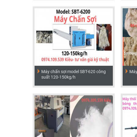
Máy chấn sợi model SBT-620 công
Máy
suất 120-150kg/h