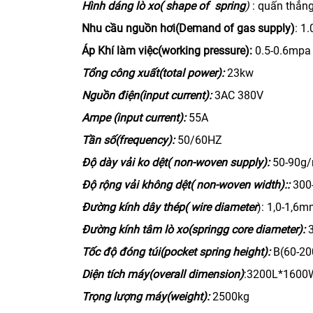
Hình dáng lò xo( shape of spring
)
: quấn thẳng
Nhu cầu nguồn hơi(Demand of gas supply)
: 1
Áp Khí làm việc(working pressure):
0.5-0.6mpa
Tổng công xuất(total power):
23kw
Nguồn điện(input current):
3AC 380V
Ampe (input current):
55A
Tần số(frequency):
50/60HZ
Độ dày vải ko dệt( non-woven supply):
50
Độ rộng vải không dệt( non-woven width)::
300
Đường kính dây thép( wire diameter
): 1,0-1,6
Đường kính tâm lò xo(springg core diameter):
3
Tốc độ đóng túi(pocket spring height):
B(60-2
Diện tích máy(overall dimension)
:3200L*160
Trọng lượng máy(weight):
2500kg