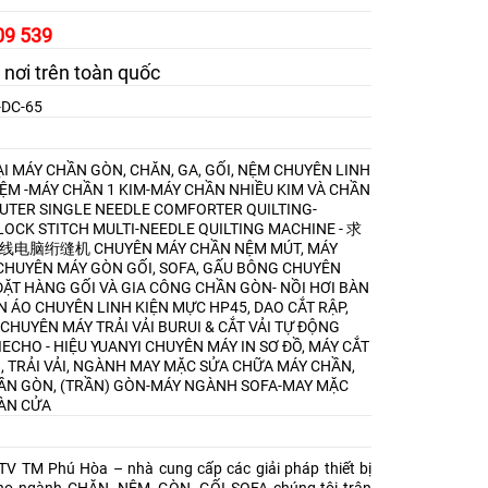
09 539
 nơi trên toàn quốc
L-DC-65
I MÁY CHẦN GÒN, CHĂN, GA, GỐI, NỆM
CHUYÊN LINH
NỆM -MÁY CHẦN 1 KIM-MÁY CHẦN NHIỀU KIM VÀ CHẦN
TER SINGLE NEEDLE COMFORTER QUILTING-
OCK STITCH MULTI-NEEDLE QUILTING MACHINE - 求
9剪线电脑绗缝机
CHUYÊN MÁY CHẦN NỆM MÚT, MÁY
CHUYÊN MÁY GÒN GỐI, SOFA, GẤU BÔNG
CHUYÊN
ẶT HÀNG GỐI VÀ GIA CÔNG CHẦN GÒN- NỒI HƠI BÀN
ẦN ÁO
CHUYÊN LINH KIỆN MỰC HP45, DAO CẮT RẬP,
CHUYÊN MÁY TRẢI VẢI BURUI & CẮT VẢI TỰ ĐỘNG
IECHO - HIỆU YUANYI
CHUYÊN MÁY IN SƠ ĐỒ, MÁY CẮT
I, TRẢI VẢI, NGÀNH MAY MẶC
SỬA CHỮA MÁY CHẦN,
ẦN GÒN, (TRẦN) GÒN-MÁY NGÀNH SOFA-MAY MẶC
ÀN CỬA
V TM Phú Hòa – nhà cung cấp các giải pháp thiết bị