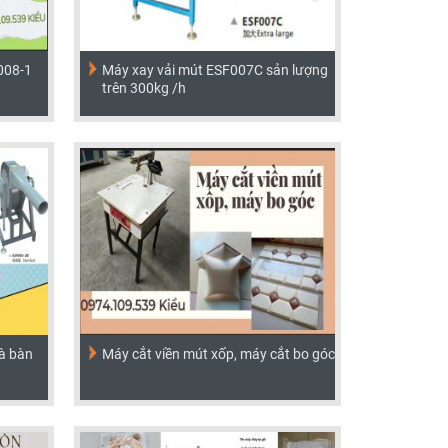
008-1
Máy xay vải mút ESF007C sản lượng
trên 300kg /h
à bàn
Máy cắt viền mút xốp, máy cắt bo góc