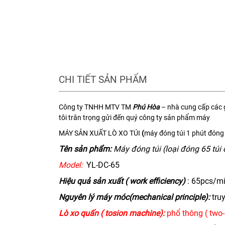
CHI TIẾT SẢN PHẨM
Công ty TNHH MTV TM
Phú Hòa
– nhà cung cấp các 
tôi trân trọng gửi đến quý công ty sản phẩm máy
MÁY SẢN XUẤT LÒ XO TÚI
(
máy đó
ng túi 1 phút đóng
Tên sản phẩm:
Máy đóng túi
(loại đóng 65 túi 
Model:
YL-DC-65
Hiệu quả sản xuất ( work efficiency)
: 65pcs/m
Nguyên lý máy móc(mechanical principle):
truy
Lò xo quấn ( tosion machine):
phổ thông ( two-