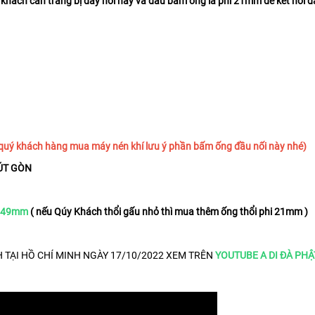
 khách cần trang bị dây hơi này và đầu bấm ống là phi 21mm để kết nối d
( quý khách hàng mua máy nén khí lưu ý phần bấm ống đầu nối này nhé)
HÚT GÒN
à 49mm
( nếu Qúy Khách thổi gấu nhỏ thì mua thêm ống thổi phi 21mm )
 TẠI HỒ CHÍ MINH NGÀY 17/10/2022 XEM TRÊN
YOUTUBE A DI ĐÀ PHẬ