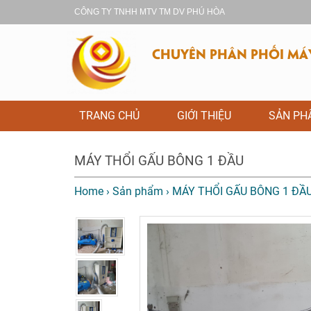
CÔNG TY TNHH MTV TM DV PHÚ HÒA
CHUYÊN PHÂN PHỐI MÁY 
TRANG CHỦ
GIỚI THIỆU
SẢN P
MÁY THỔI GẤU BÔNG 1 ĐẦU
Home
›
Sản phẩm
›
MÁY THỔI GẤU BÔNG 1 ĐẦ