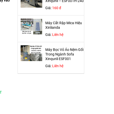
ây vào
Xinqunli – ESF001H-240
Giá:
160 đ
Máy Cắt Rập Mica Hiệu
Xinlianda
Giá:
Liên hệ
Máy Bọc Vỏ Áo Nệm Gối
Trong Ngành Sofa
Xinqunli ESF001
Giá:
Liên hệ
T