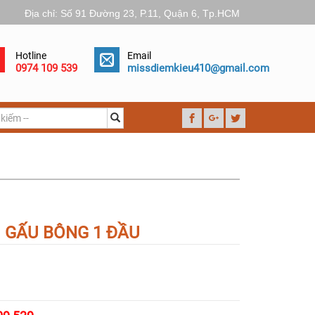
Địa chỉ: Số 91 Đường 23, P.11, Quận 6, Tp.HCM
Hotline
Email
0974 109 539
missdiemkieu410@gmail.com
 GẤU BÔNG 1 ĐẦU