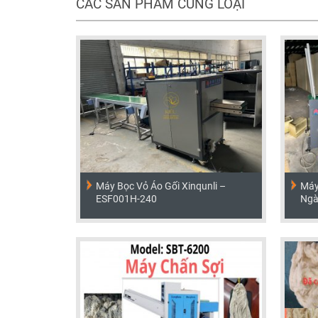
CÁC SẢN PHẨM CÙNG LOẠI
Máy Bọc Vỏ Áo Gối Xinqunli –
Máy
ESF001H-240
Ngà