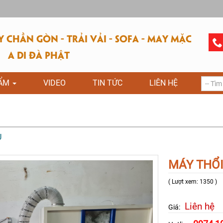
CHẦN GÒN - TRẢI VẢI - SOFA - MAY MẶC
A DI ĐÀ PHẬT
HẨM
VIDEO
TIN TỨC
LIÊN HỆ
U
MÁY THỔI
( Lượt xem: 1350 )
Liên hệ
Giá: