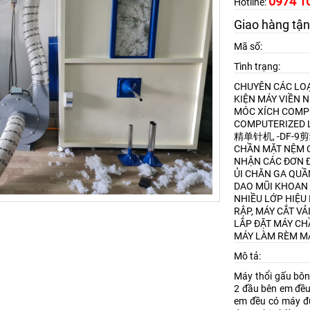
0974 1
Hotline:
Giao hàng tận
Mã số:
Tình trạng:
CHUYÊN CÁC LOẠ
KIỆN MÁY VIỀN 
MÓC XÍCH
COMPU
COMPUTERIZED L
精单针机, -DF-
CHẦN MẶT NỆM
NHẬN CÁC ĐƠN Đ
ỦI CHĂN GA QU
DAO MŨI KHOAN
NHIỀU LỚP HIỆU 
RẬP, MÁY CẮT VẢ
LẮP ĐẶT MÁY CH
MÁY LÀM RÈM M
Mô tả:
Máy thổi gấu bôn
2 đầu bên em đều
em đều có máy đượ