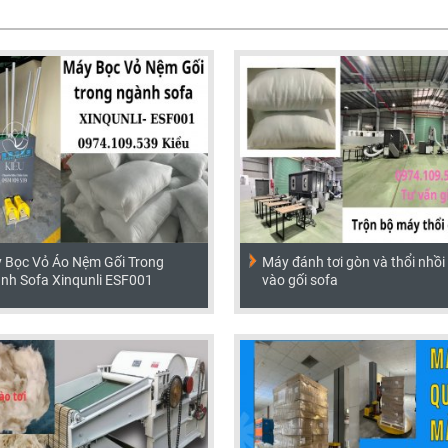
 Bọc Vỏ Áo Nệm Gối Trong
Máy đánh tơi gòn và thổi nhồi
nh Sofa Xinqunli ESF001
vào gối sofa