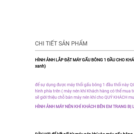
CHI TIẾT SẢN PHẨM
HÌNH ẢNH LẮP ĐẶT MÁY GẤU BÔNG 1 ĐẦU CHO KHÁCH 
xanh)
để sự dụng được máy thổi gấu bông 1 đầu thổi này Q
hình phía trên ( máy nén khí Khách hàng có thể mua từ 
sẽ giới thiệu chỗ bán máy nén khí cho QUÝ KHÁCH mu
HÌNH ẢNH MÁY NÉN KHÍ KHÁCH BÊN EM TRANG BỊ LÀ