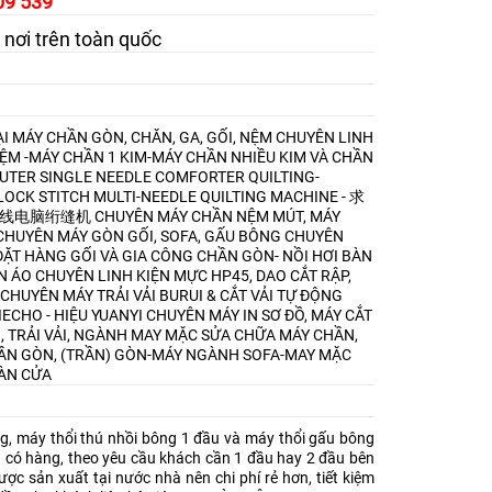
09 539
 nơi trên toàn quốc
I MÁY CHẦN GÒN, CHĂN, GA, GỐI, NỆM
CHUYÊN LINH
NỆM -MÁY CHẦN 1 KIM-MÁY CHẦN NHIỀU KIM VÀ CHẦN
TER SINGLE NEEDLE COMFORTER QUILTING-
OCK STITCH MULTI-NEEDLE QUILTING MACHINE - 求
9剪线电脑绗缝机
CHUYÊN MÁY CHẦN NỆM MÚT, MÁY
CHUYÊN MÁY GÒN GỐI, SOFA, GẤU BÔNG
CHUYÊN
ẶT HÀNG GỐI VÀ GIA CÔNG CHẦN GÒN- NỒI HƠI BÀN
ẦN ÁO
CHUYÊN LINH KIỆN MỰC HP45, DAO CẮT RẬP,
CHUYÊN MÁY TRẢI VẢI BURUI & CẮT VẢI TỰ ĐỘNG
IECHO - HIỆU YUANYI
CHUYÊN MÁY IN SƠ ĐỒ, MÁY CẮT
I, TRẢI VẢI, NGÀNH MAY MẶC
SỬA CHỮA MÁY CHẦN,
ẦN GÒN, (TRẦN) GÒN-MÁY NGÀNH SOFA-MAY MẶC
ÀN CỬA
g, máy thổi thú nhồi bông 1 đầu và máy thổi gấu bông
 có hàng, theo yêu cầu khách cần 1 đầu hay 2 đầu bên
c sản xuất tại nước nhà nên chi phí rẻ hơn, tiết kiệm