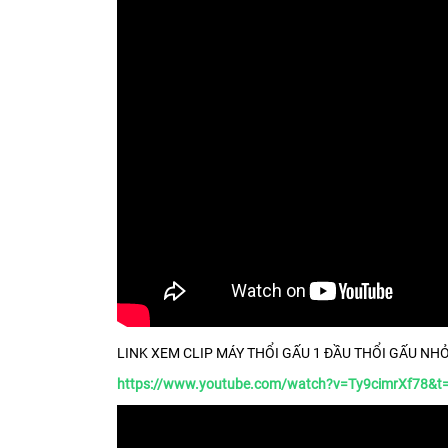
LINK XEM CLIP MÁY THỔI GẤU 1 ĐẦU THỔI GẤU N
https://www.youtube.com/watch?v=Ty9cimrXf78&t