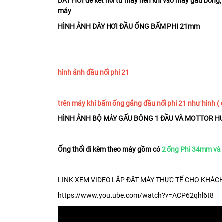
DÂY HƠI để kết nối từ máy nén khí vào máy gấu bông,
máy
HÌNH ẢNH DÂY HƠI ĐẦU ỐNG BẤM PHI 21mm
hình ảnh đầu nối phi 21
trên máy khí bấm ống gắng đầu nối phi 21 như hình 
HÌNH ẢNH BỘ MÁY GẤU BÔNG 1 ĐẦU VÀ MOTTOR 
Ống thổi đi kèm theo máy gồm có
2 ống Phi 34mm v
LINK XEM VIDEO LẮP ĐẶT MÁY THỰC TẾ CHO KHÁCH
https://www.youtube.com/watch?v=ACP62qhl6t8