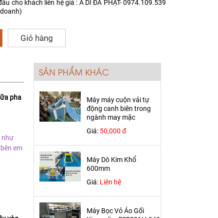
đầu cho khách liên hệ giá : A DI ĐÀ PHẬT- 0974.109.539
 doanh)
Giỏ hàng
SẢN PHẨM KHÁC
sữa pha
Máy máy cuộn vải tự
động canh biên trong
ngành may mặc
Giá:
50,000 đ
g như
) bên em
Máy Dò Kim Khổ
600mm
Giá:
Liên hệ
Máy Bọc Vỏ Áo Gối