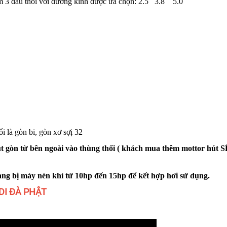
 3 đầu thổi với đường kính được ưa chọn: 2.5 3.8 5.0
i là gòn bi, gòn xơ sợ
ị
32
ú
t gòn từ bên ngoài vào thùng thổi ( khách mua thêm mottor hút
ng bị máy nén khí từ
10
hp đến 15
hp để kết hợp hơi sử dụng.
DI ĐÀ PHẬT