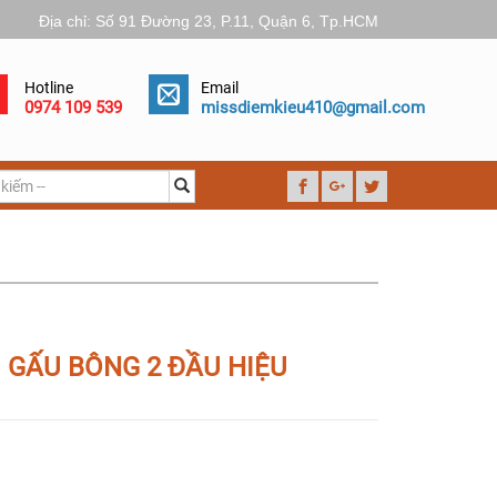
Địa chỉ: Số 91 Đường 23, P.11, Quận 6, Tp.HCM
Hotline
Email
0974 109 539
missdiemkieu410@gmail.com
 GẤU BÔNG 2 ĐẦU HIỆU