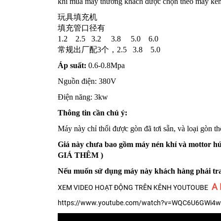
khi mua máy thường khách được chọn theo máy kèm
玩具填充机
填充管口径有
1.2 2.5 3.2 3.8 5.0 6.0
常规出厂配3个，2.5 3.8 5.0
Áp suất:
0.6-0.8Mpa
Nguồn điện: 380V
Điện năng: 3kw
Thông tin cần chú ý:
Máy này chỉ thổi được gòn đã tơi sẵn, và
loại
gòn thổ
Giá này chưa bao gồm máy nén khí và mottor h
GIÁ THÊM )
Nếu muốn sử dụng máy này khách hàng phải tra
A 
XEM VIDEO HOẠT ĐỘNG TRÊN KÊNH YOUTOUBE
https://www.youtube.com/watch?v=WQC6U6GWi4w