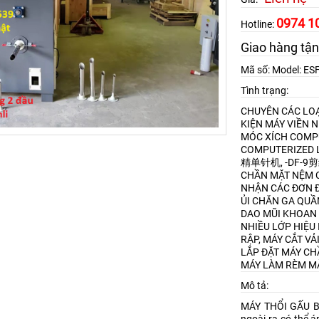
0974 1
Hotline:
Giao hàng tận
Mã số: Model: E
Tình trạng:
CHUYÊN CÁC LOẠ
KIỆN MÁY VIỀN 
MÓC XÍCH
COMPU
COMPUTERIZED L
精单针机, -DF-
CHẦN MẶT NỆM
NHẬN CÁC ĐƠN Đ
ỦI CHĂN GA QU
DAO MŨI KHOAN
NHIỀU LỚP HIỆU 
RẬP, MÁY CẮT VẢ
LẮP ĐẶT MÁY CH
MÁY LÀM RÈM M
Mô tả:
MÁY THỔI GẤU BÔ