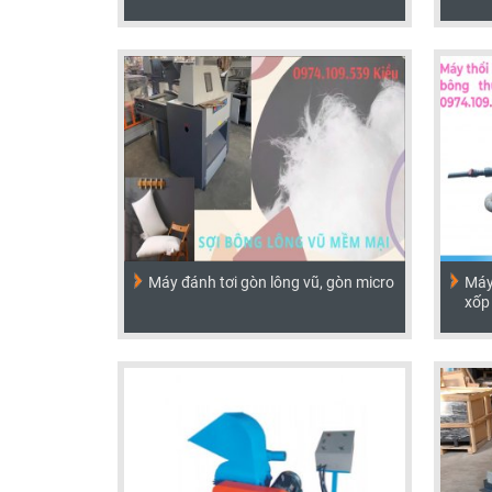
Máy đánh tơi gòn lông vũ, gòn micro
Máy 
xốp