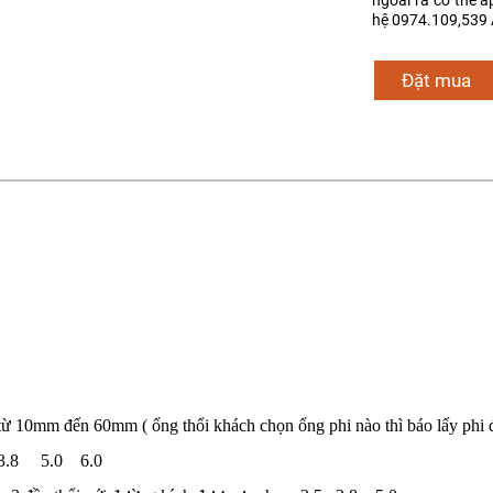
ngoài ra có thể á
hệ 0974.109,539 
Đặt mua
từ 10mm đến 60mm ( ống thổi khách chọn ống phi nào thì báo lấy phi 
2 3.8 5.0 6.0