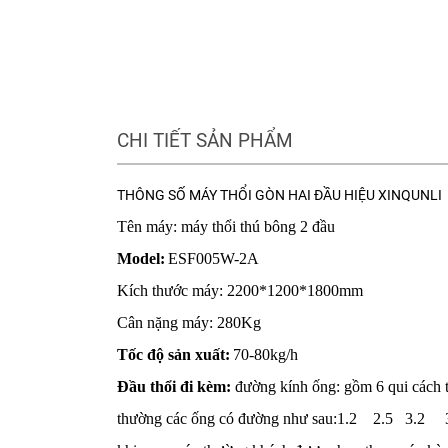
CHI TIẾT SẢN PHẨM
THÔNG SỐ MÁY THỔI GÒN HAI ĐẦU HIỆU XINQUNLI
Tên
máy: máy thổi thú bông
2
đầu
Model:
ESF005W-2A
Kích thước máy:
22
00*
12
00*1
80
0mm
Cân nặng máy:
28
0Kg
Tốc độ sản xuất:
7
0-
80
kg/h
Đầu thổi đi kèm:
đường kính ống:
gồm 6 qui cách 
thường các ống có đường như sau:1.2 2.5 3.