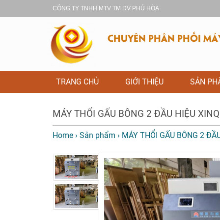
CÔNG TY TNHH MTV TM DV PHÚ HÒA
CHUYÊN PHÂN PHỐI MÁY 
TRANG CHỦ
GIỚI THIỆU
SẢN P
MÁY THỔI GẤU BÔNG 2 ĐẦU HIỆU XINQ
Home
›
Sản phẩm
›
MÁY THỔI GẤU BÔNG 2 ĐẦU