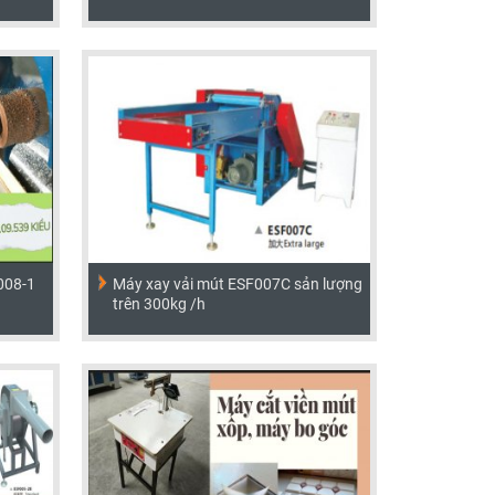
008-1
Máy xay vải mút ESF007C sản lượng
trên 300kg /h