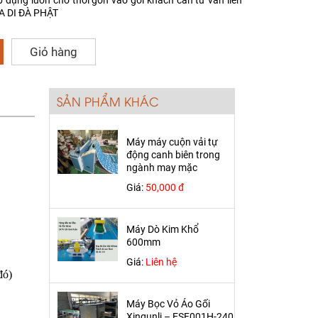
p dụng luôn cho thổi gòn vào gối khách cần tư vấn liên
A DI ĐÀ PHẬT
Giỏ hàng
SẢN PHẨM KHÁC
Máy máy cuộn vải tự
động canh biên trong
ngành may mặc
Giá:
50,000 đ
Máy Dò Kim Khổ
600mm
Giá:
Liên hệ
đó)
Máy Bọc Vỏ Áo Gối
Xinqunli – ESF001H-240