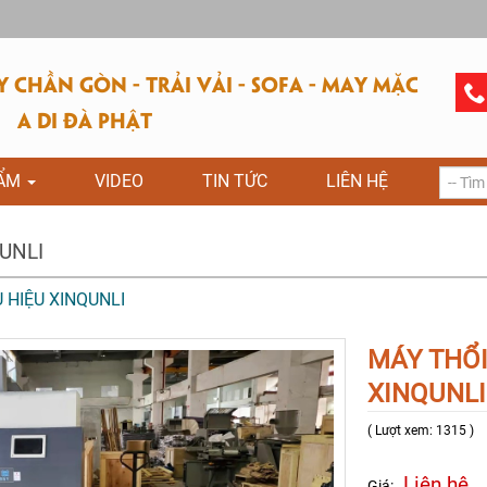
CHẦN GÒN - TRẢI VẢI - SOFA - MAY MẶC
A DI ĐÀ PHẬT
HẨM
VIDEO
TIN TỨC
LIÊN HỆ
UNLI
 HIỆU XINQUNLI
MÁY THỔI
XINQUNLI
( Lượt xem: 1315 )
Liên hệ
Giá: