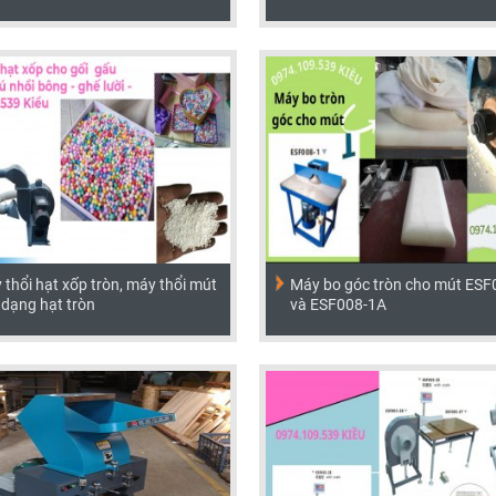
thổi hạt xốp tròn, máy thổi mút
Máy bo góc tròn cho mút ESF
 dạng hạt tròn
và ESF008-1A