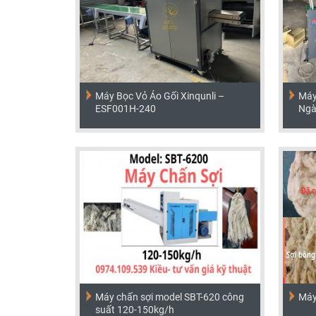
Máy Bọc Vỏ Áo Gối Xinqunli –
Máy
ESF001H-240
Ngà
Máy chấn sợi model SBT-620 công
Máy
suất 120-150kg/h