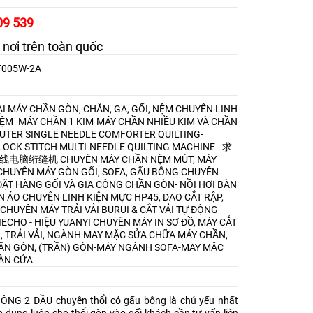
09 539
 nơi trên toàn quốc
SF005W-2A
I MÁY CHẦN GÒN, CHĂN, GA, GỐI, NỆM
CHUYÊN LINH
NỆM -MÁY CHẦN 1 KIM-MÁY CHẦN NHIỀU KIM VÀ CHẦN
TER SINGLE NEEDLE COMFORTER QUILTING-
OCK STITCH MULTI-NEEDLE QUILTING MACHINE - 求
9剪线电脑绗缝机
CHUYÊN MÁY CHẦN NỆM MÚT, MÁY
CHUYÊN MÁY GÒN GỐI, SOFA, GẤU BÔNG
CHUYÊN
ẶT HÀNG GỐI VÀ GIA CÔNG CHẦN GÒN- NỒI HƠI BÀN
ẦN ÁO
CHUYÊN LINH KIỆN MỰC HP45, DAO CẮT RẬP,
CHUYÊN MÁY TRẢI VẢI BURUI & CẮT VẢI TỰ ĐỘNG
IECHO - HIỆU YUANYI
CHUYÊN MÁY IN SƠ ĐỒ, MÁY CẮT
I, TRẢI VẢI, NGÀNH MAY MẶC
SỬA CHỮA MÁY CHẦN,
ẦN GÒN, (TRẦN) GÒN-MÁY NGÀNH SOFA-MAY MẶC
ÀN CỬA
NG 2 ĐẦU chuyên thổi có gấu bông là chủ yếu nhất