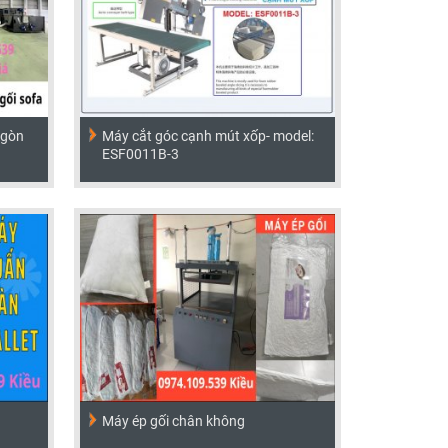
 gòn
Máy cắt góc cạnh mút xốp- model:
ESF0011B-3
Máy ép gối chân không