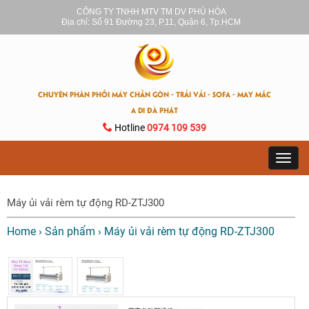
CÔNG TY TNHH MTV TM DV PHÚ HÒA
Địa chỉ: Số 91 Đường 23, P.11, Quận 6, Tp.HCM
CHUYÊN PHÂN PHỐI MÁY CHẦN GÒN - TRẢI VẢI - SOFA - MAY MẶC
A DI ĐÀ PHẬT
Hotline
0974 109 539
Toggl
navig
Máy ủi vải rèm tự động RD-ZTJ300
Home
›
Sản phẩm
›
Máy ủi vải rèm tự động RD-ZTJ300