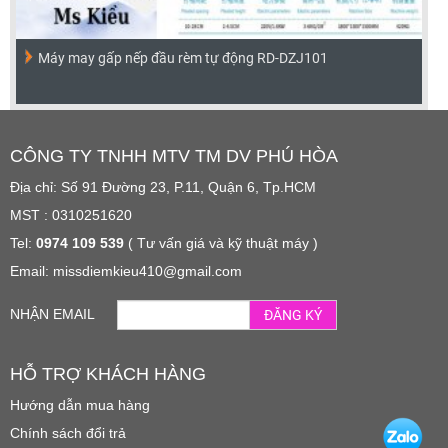
Máy may gấp nếp đầu rèm tự động RD-DZJ101
CÔNG TY TNHH MTV TM DV PHÚ HÒA
Địa chỉ: Số 91 Đường 23, P.11, Quận 6, Tp.HCM
MST : 0310251620
Tel:
0974 109 539
( Tư vấn giá và kỹ thuật máy )
Email: missdiemkieu410@gmail.com
NHẬN EMAIL
ĐĂNG KÝ
HỖ TRỢ KHÁCH HÀNG
Hướng dẫn mua hàng
Chính sách đổi trả