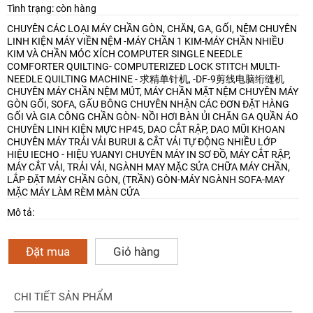
Tình trạng: còn hàng
CHUYÊN CÁC LOẠI MÁY CHẦN GÒN, CHĂN, GA, GỐI, NỆM
CHUYÊN
LINH KIỆN MÁY VIỀN NỆM -MÁY CHẦN 1 KIM-MÁY CHẦN NHIỀU
KIM VÀ CHẦN MÓC XÍCH
COMPUTER SINGLE NEEDLE
COMFORTER QUILTING- COMPUTERIZED LOCK STITCH MULTI-
NEEDLE QUILTING MACHINE - 求精单针机, -DF-9剪线电脑绗缝机
CHUYÊN MÁY CHẦN NỆM MÚT, MÁY CHẦN MẶT NỆM
CHUYÊN MÁY
GÒN GỐI, SOFA, GẤU BÔNG
CHUYÊN NHẬN CÁC ĐƠN ĐẶT HÀNG
GỐI VÀ GIA CÔNG CHẦN GÒN- NỒI HƠI BÀN ỦI CHĂN GA QUẦN ÁO
CHUYÊN LINH KIỆN MỰC HP45, DAO CẮT RẬP, DAO MŨI KHOAN
CHUYÊN MÁY TRẢI VẢI BURUI & CẮT VẢI TỰ ĐỘNG NHIỀU LỚP
HIỆU IECHO - HIỆU YUANYI
CHUYÊN MÁY IN SƠ ĐỒ, MÁY CẮT RẬP,
MÁY CẮT VẢI, TRẢI VẢI, NGÀNH MAY MẶC
SỬA CHỮA MÁY CHẦN,
LẮP ĐẶT MÁY CHẦN GÒN, (TRẦN) GÒN-MÁY NGÀNH SOFA-MAY
MẶC
MÁY LÀM RÈM MÀN CỬA
Mô tả:
Đặt mua
Giỏ hàng
CHI TIẾT SẢN PHẨM