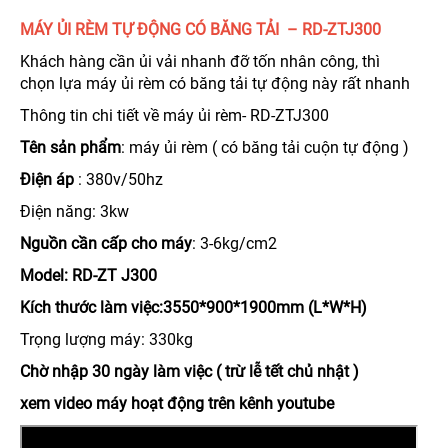
MÁY ỦI RÈM TỰ ĐỘNG CÓ BĂNG TẢI – RD-ZTJ300
Khách hàng cần ủi vải nhanh đỡ tốn nhân công, thì
chọn lựa máy ủi rèm có băng tải tự động này rất nhanh
Thông tin chi tiết về máy ủi rèm- RD-ZTJ300
Tên sản phẩm
: máy ủi rèm ( có băng tải cuộn tự động )
Điện áp
: 380v/50hz
Điện năng: 3kw
Nguồn cần cấp cho máy
: 3-6kg/cm2
Model
: RD-ZT J300
Kích thước làm việc:
3550
*
9
00
*1900
mm
(L*W*H)
Trọng lượng máy: 330kg
Chờ nhập 30 ngày làm việc
( trừ lễ tết chủ nhật )
xem video máy hoạt động trên kênh youtube