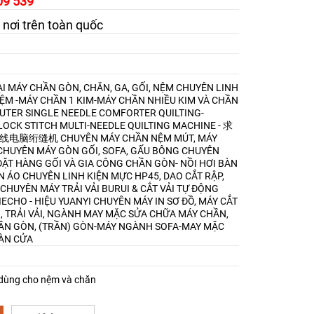
09 539
 nơi trên toàn quốc
I MÁY CHẦN GÒN, CHĂN, GA, GỐI, NỆM
CHUYÊN LINH
NỆM -MÁY CHẦN 1 KIM-MÁY CHẦN NHIỀU KIM VÀ CHẦN
TER SINGLE NEEDLE COMFORTER QUILTING-
OCK STITCH MULTI-NEEDLE QUILTING MACHINE - 求
9剪线电脑绗缝机
CHUYÊN MÁY CHẦN NỆM MÚT, MÁY
CHUYÊN MÁY GÒN GỐI, SOFA, GẤU BÔNG
CHUYÊN
ẶT HÀNG GỐI VÀ GIA CÔNG CHẦN GÒN- NỒI HƠI BÀN
ẦN ÁO
CHUYÊN LINH KIỆN MỰC HP45, DAO CẮT RẬP,
CHUYÊN MÁY TRẢI VẢI BURUI & CẮT VẢI TỰ ĐỘNG
IECHO - HIỆU YUANYI
CHUYÊN MÁY IN SƠ ĐỒ, MÁY CẮT
I, TRẢI VẢI, NGÀNH MAY MẶC
SỬA CHỮA MÁY CHẦN,
ẦN GÒN, (TRẦN) GÒN-MÁY NGÀNH SOFA-MAY MẶC
ÀN CỬA
 dùng cho nệm và chăn