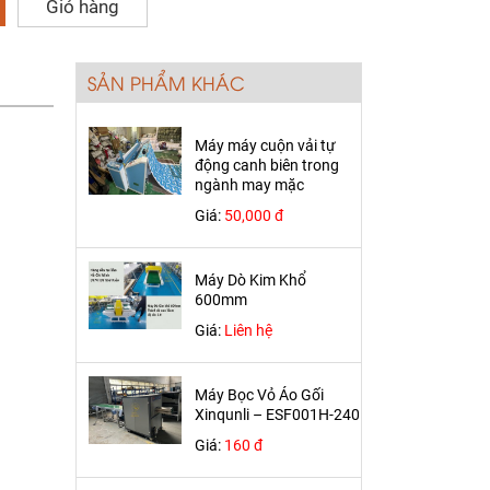
Giỏ hàng
SẢN PHẨM KHÁC
Máy máy cuộn vải tự
động canh biên trong
ngành may mặc
Giá:
50,000 đ
Máy Dò Kim Khổ
600mm
Giá:
Liên hệ
Máy Bọc Vỏ Áo Gối
Xinqunli – ESF001H-240
Giá:
160 đ