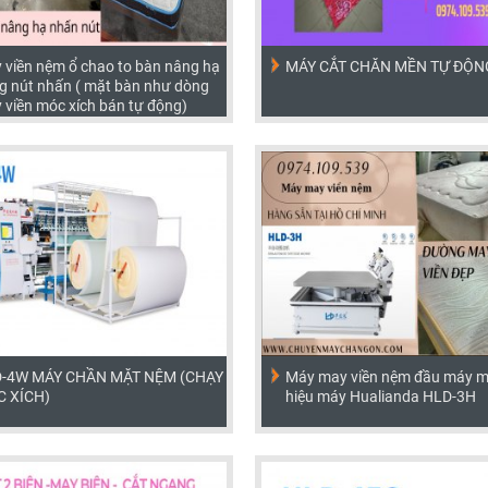
 viền nệm ổ chao to bàn nâng hạ
MÁY CẮT CHĂN MỀN TỰ ĐỘN
g nút nhấn ( mặt bàn như dòng
 viền móc xích bán tự động)
-4W MÁY CHẦN MẶT NỆM (CHẠY
Máy may viền nệm đầu máy mó
 XÍCH)
hiệu máy Hualianda HLD-3H