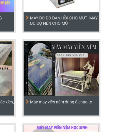
G
MÁY ĐO ĐỘ ĐÀN HỒI CHO MÚT -MÁY
ĐO ĐỘ NÉN CHO MÚT
c xích,
Máy may viền nệm dùng ổ chao to