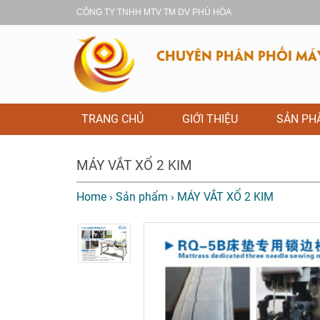
CÔNG TY TNHH MTV TM DV PHÚ HÒA
CHUYÊN PHÂN PHỐI MÁY 
TRANG CHỦ
GIỚI THIỆU
SẢN P
MÁY VẮT XỔ 2 KIM
Home
›
Sản phẩm
›
MÁY VẮT XỔ 2 KIM