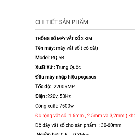
CHI TIẾT SẢN PHẨM
THỔNG SỐ MÁY VẮT XỔ 2 KIM
Tên máy:
máy vắt sổ ( có cắt)
Model:
RQ-5B
Xuất Xứ :
Trung Quốc
Đầu máy nhập hiệu pegasus
Tốc độ:
2200RMP
Điện
:220v, 50Hz
Công xuất: 7500w
Độ rộng vắt sổ :1.6mm , 2.5mm và 3,2mm ( khá
Dộ dày vắt sổ cho sản phẩm : 30-60mm
Nguồn hơi:
0.5 – 0.8Mpa