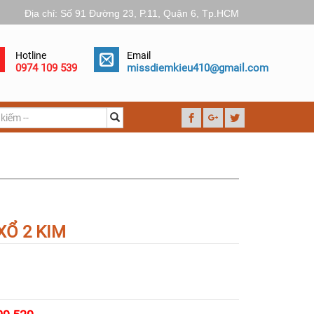
Địa chỉ: Số 91 Đường 23, P.11, Quận 6, Tp.HCM
Hotline
Email
0974 109 539
missdiemkieu410@gmail.com
XỔ 2 KIM