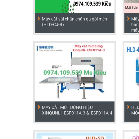
Máy cắt vải chần chăn ga gối mền
Mấy
(HLD-CJ-B)
bằn
máy
MÁY CẮT MÚT ĐỨNG HIỆU
HLD
XINQUNLI- ESF011A-3 & ESF011A-4
MÓC