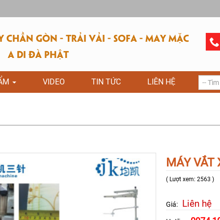
CHẦN GÒN - TRẢI VẢI - SOFA - MAY MẶC
A DI ĐÀ PHẬT
HẨM
VIDEO
TIN TỨC
LIÊN HỆ
MÁY VẮT 
( Lượt xem: 2563 )
Liên hệ
Giá: