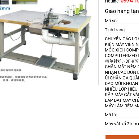
0974 1
Hotline:
Giao hàng tận
Mã số:
Tình trạng:
CHUYÊN CÁC LOẠ
KIỆN MÁY VIỀN 
MÓC XÍCH
COMPU
COMPUTERIZED L
精单针机, -DF-
CHẦN MẶT NỆM
NHẬN CÁC ĐƠN Đ
ỦI CHĂN GA QU
DAO MŨI KHOAN
NHIỀU LỚP HIỆU 
RẬP, MÁY CẮT VẢ
LẮP ĐẶT MÁY CH
MÁY LÀM RÈM M
Mô tả:
Máy vắt xổ 2 kim