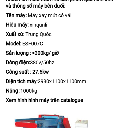
và thông số máy bên dưới:
Tên máy:
Máy xay mút có vải
Hiệu máy:
xinqunli
Xuất xứ:
Trung Quốc
Model:
ESF007C
Sản lượng
:
>3
00kg/ giờ
Dòng điện:
380v/50hz
Công suất :
27.5
kw
Diện tích máy
:2930x1100x1100mm
Nặng :
1000kg
Xem hình hình máy trên catalogue