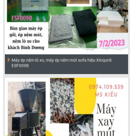
Máy ép nệm lò xo, máy ép nệm mút sofa hiệu Xinqunli
ESF009B