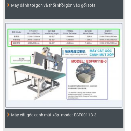
Máy đánh tơi gòn và thổi nhồi gòn vào gối sofa
Máy cắt góc cạnh mút xốp- model: ESF0011B-3