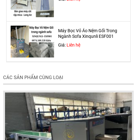
Máy Bọc Vỏ Áo Nệm Gối Trong
Ngành Sofa Xinqunli ESF001
Giá:
Liên hệ
CÁC SẢN PHẨM CÙNG LOẠI