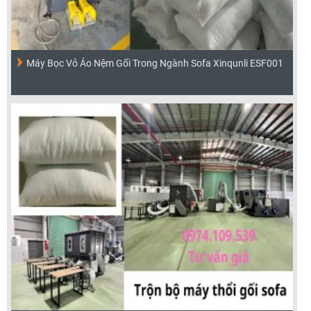
Máy Bọc Vỏ Áo Nệm Gối Trong Ngành Sofa Xinqunli ESF001