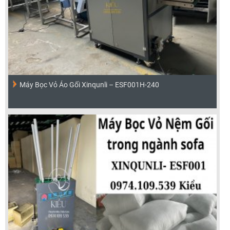
Máy Bọc Vỏ Áo Gối Xinqunli – ESF001H-240