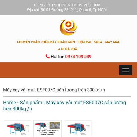
CÔNG TY TNHH MTV TM DV PHÚ HÒA
Địa chỉ: Số 91 Đường 23, P.11, Quận 6, Tp.HCM
CHUYÊN PHÂN PHỐI MÁY CHẦN GÒN - TRẢI VẢI - SOFA - MAY MẶC
A DI ĐÀ PHẬT
Hotline
0974 109 539
Toggl
navig
Máy xay vải mút ESF007C sản lượng trên 300kg /h
Home
›
Sản phẩm
›
Máy xay vải mút ESF007C sản lượng
trên 300kg /h