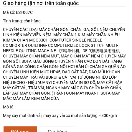
Giao hàng tận nơi trên toàn quốc
Mã số: ESF007C
Tình trạng: còn hàng
CHUYÊN CÁC LOẠI MÁY CHẦN GÒN, CHĂN, GA, GỐI, NỆM
CHUYÊN
LINH KIỆN MÁY VIỀN NỆM -MÁY CHẦN 1 KIM-MÁY CHẦN NHIỀU
KIM VÀ CHẦN MÓC XÍCH
COMPUTER SINGLE NEEDLE
COMFORTER QUILTING- COMPUTERIZED LOCK STITCH MULTI-
NEEDLE QUILTING MACHINE - 求精单针机, -DF-9剪线电脑绗缝机
CHUYÊN MÁY CHẦN NỆM MÚT, MÁY CHẦN MẶT NỆM
CHUYÊN MÁY
GÒN GỐI, SOFA, GẤU BÔNG
CHUYÊN NHẬN CÁC ĐƠN ĐẶT HÀNG
GỐI VÀ GIA CÔNG CHẦN GÒN- NỒI HƠI BÀN ỦI CHĂN GA QUẦN ÁO
CHUYÊN LINH KIỆN MỰC HP45, DAO CẮT RẬP, DAO MŨI KHOAN
CHUYÊN MÁY TRẢI VẢI BURUI & CẮT VẢI TỰ ĐỘNG NHIỀU LỚP
HIỆU IECHO - HIỆU YUANYI
CHUYÊN MÁY IN SƠ ĐỒ, MÁY CẮT RẬP,
MÁY CẮT VẢI, TRẢI VẢI, NGÀNH MAY MẶC
SỬA CHỮA MÁY CHẦN,
LẮP ĐẶT MÁY CHẦN GÒN, (TRẦN) GÒN-MÁY NGÀNH SOFA-MAY
MẶC
MÁY LÀM RÈM MÀN CỬA
Mô tả:
Máy xay mút dính vải, máy xay vải có mút sản lượng > 300kg/h
Đặt mua
Giỏ hàng