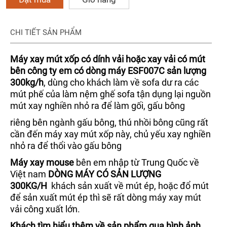
CHI TIẾT SẢN PHẨM
Máy xay mút xốp có dính vải hoặc xay vải có mút
bên công ty em có dòng máy ESF007C sản lượng
300kg/h
, dùng cho khách làm về sofa dư ra các
mút phế của làm nệm ghế sofa tận dụng lại nguồn
mút xay nghiền nhỏ ra để làm gối, gấu bông
riêng bên ngành gấu bông, thú nhồi bông cũng rất
cần đến máy xay mút xốp này, chủ yếu xay nghiền
nhỏ ra để thổi vào gấu bông
Máy xay mouse
bên em nhập từ Trung Quốc về
Việt nam
DÒNG MÁY CÓ SẢN LƯỢNG
300KG/H
khách sản xuất về mút ép, hoặc đổ mút
để sản xuất mút ép thì sẽ rất dòng máy xay mút
vải công xuất lớn.
Khách tìm hiểu thêm về sản phẩm qua hình ảnh