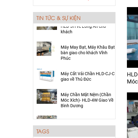
Máy Kiểm Vải
Bàn giao Máy May Viền Nệm
Giá:
80,000 đ
HLD-3H về Long An cho
TIN TỨC & SỰ KIỆN
khách
Máy Cắt Vải Tự Động
BH- TECH -2330
Máy May Bạt, Máy Khâu Bạt
Giá:
1,150 đ
bàn giao cho khách Vĩnh
Phúc
Ổ Chao Máy May Viền
Nệm
Máy Cắt Vải Chần HLD-CJ-C
giao về Thủ Đức
Giá:
Liên hệ
HLD
Móc 
Máy Chần Mặt Nệm (Chần
Cụm cò móc chỉ máy
Móc Xích)- HLD-4W Giao Về
chần mặt nệm (móc
Bình Dương
xích)
Giá:
Liên hệ
Bàn giao Máy May Viền Nệm
HLD-3H về Long An cho
khách
Máy Cắt Vải Răng Cưa
Điện Tử (bán tự động)
TAGS
Giá:
25,000 đ
Máy May Bạt, Máy Khâu Bạt