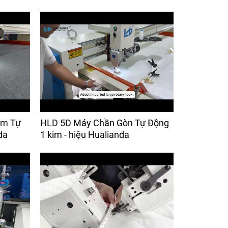
im Tự
HLD 5D Máy Chần Gòn Tự Động
da
1 kim - hiệu Hualianda