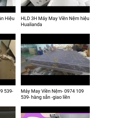
ần Hiệu
HLD 3H Máy May Viền Nệm hiệu
Hualianda
9 539-
Máy May Viền Nệm- 0974 109
539- hàng sẵn -giao liền