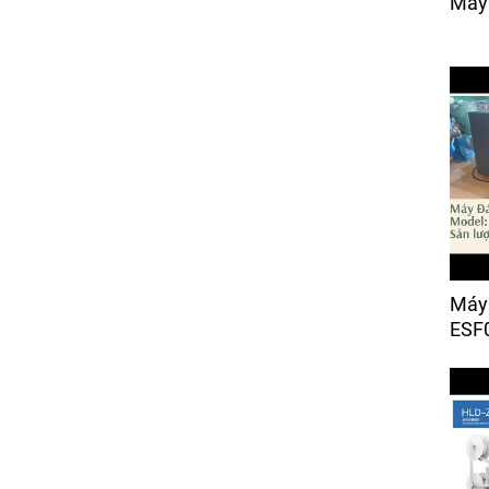
Máy 
Giá:
Liên hệ
Máy Cắt Vải Răng Cưa
Điện Tử (bán tự động)
Giá:
25,000 đ
Máy 
ESF0