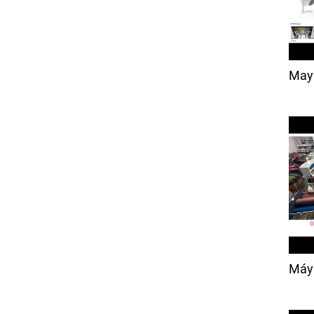
May
Máy 