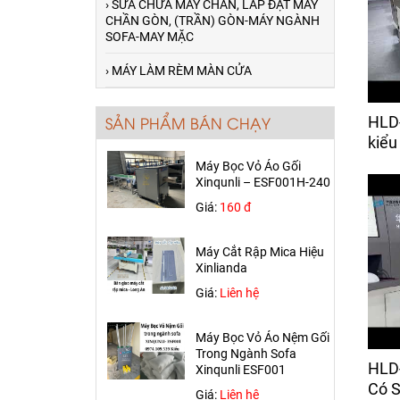
› SỬA CHỮA MÁY CHẦN, LẮP ĐẶT MÁY
Giá:
50,000 đ
CHẦN GÒN, (TRẦN) GÒN-MÁY NGÀNH
SOFA-MAY MẶC
Máy Dò Kim Khổ 600mm
› MÁY LÀM RÈM MÀN CỬA
Giá:
Liên hệ
HLD
SẢN PHẨM BÁN CHẠY
Máy Bọc Vỏ Áo Gối
kiểu
Xinqunli – ESF001H-240
Giá:
160 đ
Máy Cắt Rập Mica Hiệu
Xinlianda
Giá:
Liên hệ
Máy Cắt Vải Chần HLD-CJ-C
Máy Bọc Vỏ Áo Nệm Gối
giao về Thủ Đức
Trong Ngành Sofa
Xinqunli ESF001
Máy Chần Mặt Nệm (Chần
Giá:
Liên hệ
Móc Xích)- HLD-4W Giao Về
HLD
Bình Dương
Có S