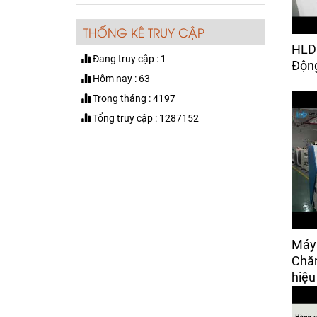
bàn giao cho khách Vĩnh
Phúc
THỐNG KÊ TRUY CẬP
HLD
Máy máy cuộn vải tự
Đang truy cập : 1
động canh biên trong
Động
ngành may mặc
Hôm nay : 63
Giá:
50,000 đ
Trong tháng : 4197
Tổng truy cập : 1287152
Máy Dò Kim Khổ 600mm
Giá:
Liên hệ
Máy Bọc Vỏ Áo Gối
Xinqunli – ESF001H-240
Giá:
160 đ
Máy
Máy Cắt Rập Mica Hiệu
Chăn
Xinlianda
hiệu
Giá:
Liên hệ