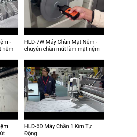
ệm -
HLD-7W Máy Chần Mặt Nệm -
t nệm
chuyên chần mút làm mặt nệm
Nệm
HLD-6D Máy Chần 1 Kim Tự
út
Động