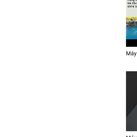
Máy Bọc Vỏ Áo Nệm Gối
Trong Ngành Sofa
Xinqunli ESF001
Giá:
Liên hệ
Máy Kiểm Vải
Giá:
80,000 đ
Máy
Máy Cắt Vải Tự Động
BH- TECH -2330
Giá:
1,150 đ
Ổ Chao Máy May Viền
Nệm
Giá:
Liên hệ
Cụm cò móc chỉ máy
chần mặt nệm (móc
xích)