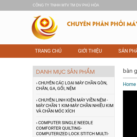
CÔNG TY TNHH MTV TM DV PHÚ HÒA
CHUYÊN PHÂN PHỐI MÁY 
TRANG CHỦ
GIỚI THIỆU
SẢN P
bàn g
DANH MỤC SẢN PHẨM
› CHUYÊN CÁC LOẠI MÁY CHẦN GÒN,
Home
CHĂN, GA, GỐI, NỆM
› CHUYÊN LINH KIỆN MÁY VIỀN NỆM -
MÁY CHẦN 1 KIM-MÁY CHẦN NHIỀU KIM
VÀ CHẦN MÓC XÍCH
› COMPUTER SINGLE NEEDLE
COMFORTER QUILTING-
COMPUTERIZED LOCK STITCH MULTI-