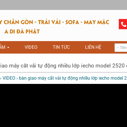
CHẦN GÒN - TRẢI VẢI - SOFA - MAY MẶC
A DI ĐÀ PHẬT
HẨM
VIDEO
TIN TỨC
LIÊN HỆ
iao máy cắt vải tự động nhiều lớp iecho model 252
›
VIDEO
›
bàn giao máy cắt vải tự động nhiều lớp iecho mode