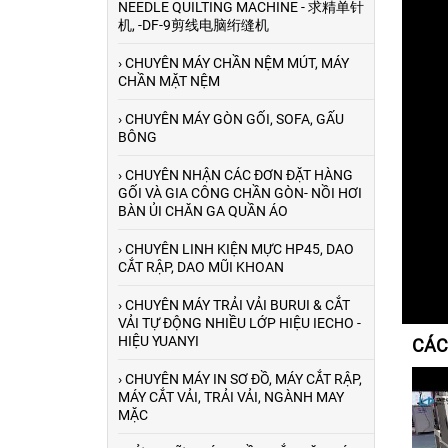
NEEDLE QUILTING MACHINE - 求精单针
机, -DF-9剪线电脑绗缝机
› CHUYÊN MÁY CHẦN NỆM MÚT, MÁY
CHẦN MẶT NỆM
› CHUYÊN MÁY GÒN GỐI, SOFA, GẤU
BÔNG
› CHUYÊN NHẬN CÁC ĐƠN ĐẶT HÀNG
GỐI VÀ GIA CÔNG CHẦN GÒN- NỒI HƠI
BÀN ỦI CHĂN GA QUẦN ÁO
› CHUYÊN LINH KIỆN MỰC HP45, DAO
CẮT RẬP, DAO MŨI KHOAN
› CHUYÊN MÁY TRẢI VẢI BURUI & CẮT
VẢI TỰ ĐỘNG NHIỀU LỚP HIỆU IECHO -
HIỆU YUANYI
CÁC
› CHUYÊN MÁY IN SƠ ĐỒ, MÁY CẮT RẬP,
MÁY CẮT VẢI, TRẢI VẢI, NGÀNH MAY
Máy máy cuộn vải tự
MẶC
động canh biên trong
ngành may mặc