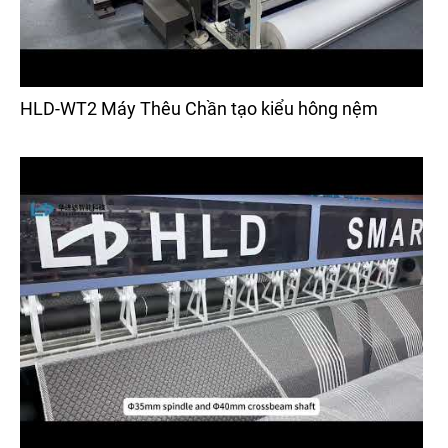
HLD-WT2 Máy Thêu Chần tạo kiểu hông nệm