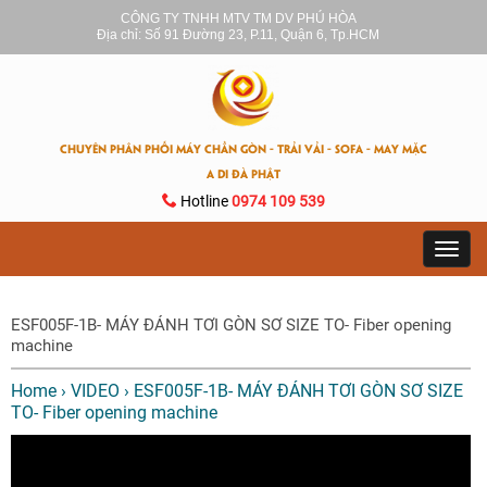
CÔNG TY TNHH MTV TM DV PHÚ HÒA
Địa chỉ: Số 91 Đường 23, P.11, Quận 6, Tp.HCM
CHUYÊN PHÂN PHỐI MÁY CHẦN GÒN - TRẢI VẢI - SOFA - MAY MẶC
A DI ĐÀ PHẬT
Hotline
0974 109 539
Toggl
navig
ESF005F-1B- MÁY ĐÁNH TƠI GÒN SƠ SIZE TO- Fiber opening
machine
Home
›
VIDEO
›
ESF005F-1B- MÁY ĐÁNH TƠI GÒN SƠ SIZE
TO- Fiber opening machine