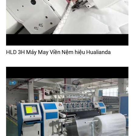
HLD 3H Máy May Viền Nệm hiệu Hualianda