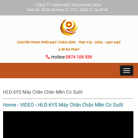
CÔNG TY TNHH MTV TM DV PHÚ HÒA
Địa chỉ: Số 91 Đường 23, P.11, Quận 6, Tp.HCM
CHUYÊN PHÂN PHỐI MÁY CHẦN GÒN - TRẢI VẢI - SOFA - MAY MẶC
A DI ĐÀ PHẬT
Hotline
0974 109 539
Toggl
navig
HLD-6YS Máy Chần Chăn Mền Có Suốt
Home
›
VIDEO
›
HLD-6YS Máy Chần Chăn Mền Có Suốt