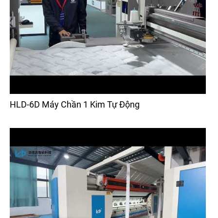
HLD-6D Máy Chần 1 Kim Tự Động