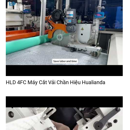
HLD 4FC Máy Cắt Vải Chần Hiệu Hualianda