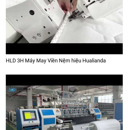
HLD 3H Máy May Viền Nệm hiệu Hualianda