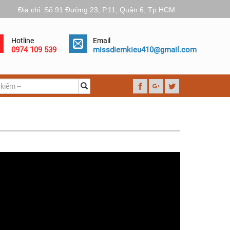
Địa chỉ: Số 91 Đường 23, P.11, Quận 6, Tp.HCM
Hotline
Email
0974 109 539
missdiemkieu410@gmail.com