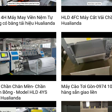
 4H Máy May Viền Nệm Tự
HLD 4FC Máy Cắt Vải Ch
 có băng tải hiệu Hualianda
Hualianda
 Chần Chăn Mền- Chần
Máy Cào Tơi Gòn-0974 10
 Bông - Model HLD 4YS
hàng sẵn giao liền
 Hualianda