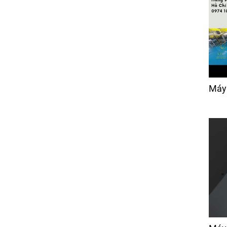
Máy Bọc Vỏ Áo Nệm Gối
Trong Ngành Sofa
Xinqunli ESF001
Giá:
Liên hệ
Máy Kiểm Vải
Giá:
80,000 đ
Máy
Máy Cắt Vải Tự Động
BH- TECH -2330
Giá:
1,150 đ
Ổ Chao Máy May Viền
Nệm
Giá:
Liên hệ
Cụm cò móc chỉ máy
chần mặt nệm (móc
xích)