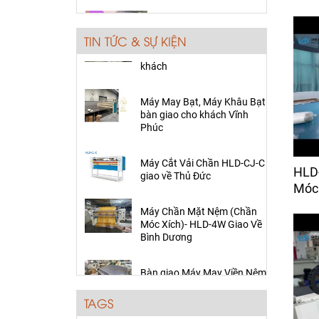
Bàn giao Máy May Viền Nệm
Giá:
80,000 đ
HLD-3H về Long An cho
TIN TỨC & SỰ KIỆN
khách
Máy Cắt Vải Tự Động
BH- TECH -2330
Máy May Bạt, Máy Khâu Bạt
Giá:
1,150 đ
bàn giao cho khách Vĩnh
Phúc
Ổ Chao Máy May Viền
Nệm
Máy Cắt Vải Chần HLD-CJ-C
giao về Thủ Đức
Giá:
Liên hệ
HLD
Máy Chần Mặt Nệm (Chần
Móc 
Cụm cò móc chỉ máy
Móc Xích)- HLD-4W Giao Về
chần mặt nệm (móc
Bình Dương
xích)
Giá:
Liên hệ
Bàn giao Máy May Viền Nệm
HLD-3H về Long An cho
khách
Máy Cắt Vải Răng Cưa
Điện Tử (bán tự động)
TAGS
Giá:
25,000 đ
Máy May Bạt, Máy Khâu Bạt