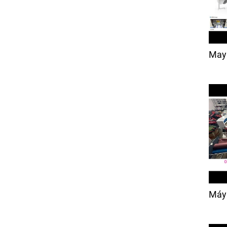
May
Máy 