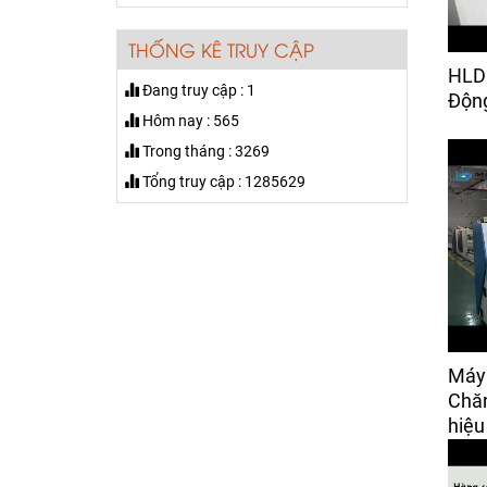
bàn giao cho khách Vĩnh
Phúc
THỐNG KÊ TRUY CẬP
Máy máy cuộn vải tự
HLD
Đang truy cập : 1
động canh biên trong
Động
ngành may mặc
Hôm nay : 565
Giá:
50,000 đ
Trong tháng : 3269
Tổng truy cập : 1285629
Máy Dò Kim Khổ 600mm
Giá:
Liên hệ
Máy Bọc Vỏ Áo Gối
Xinqunli – ESF001H-240
Giá:
160 đ
Máy
Máy Cắt Rập Mica Hiệu
Chăn
Xinlianda
hiệu
Giá:
Liên hệ