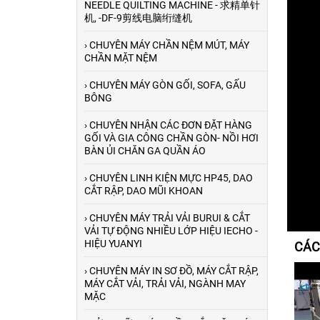
NEEDLE QUILTING MACHINE - 求精单针
机, -DF-9剪线电脑绗缝机
› CHUYÊN MÁY CHẦN NỆM MÚT, MÁY
CHẦN MẶT NỆM
› CHUYÊN MÁY GÒN GỐI, SOFA, GẤU
BÔNG
› CHUYÊN NHẬN CÁC ĐƠN ĐẶT HÀNG
GỐI VÀ GIA CÔNG CHẦN GÒN- NỒI HƠI
BÀN ỦI CHĂN GA QUẦN ÁO
› CHUYÊN LINH KIỆN MỰC HP45, DAO
CẮT RẬP, DAO MŨI KHOAN
› CHUYÊN MÁY TRẢI VẢI BURUI & CẮT
VẢI TỰ ĐỘNG NHIỀU LỚP HIỆU IECHO -
HIỆU YUANYI
CÁC
› CHUYÊN MÁY IN SƠ ĐỒ, MÁY CẮT RẬP,
Máy máy cuộn vải tự
MÁY CẮT VẢI, TRẢI VẢI, NGÀNH MAY
động canh biên trong
MẶC
ngành may mặc