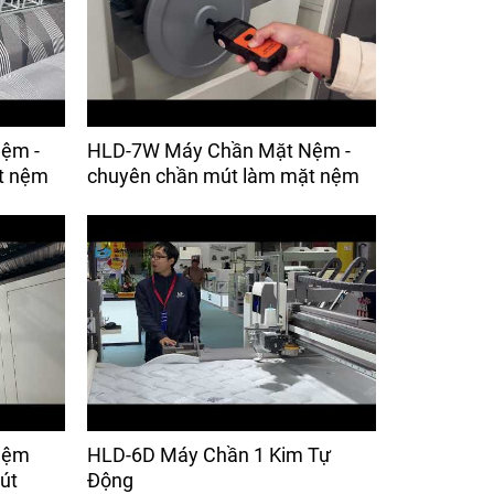
ệm -
HLD-7W Máy Chần Mặt Nệm -
t nệm
chuyên chần mút làm mặt nệm
Nệm
HLD-6D Máy Chần 1 Kim Tự
út
Động