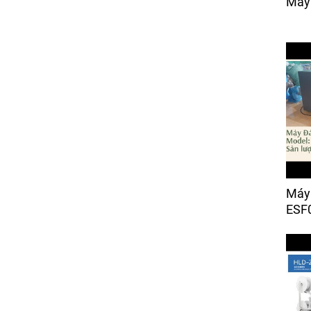
Máy 
Giá:
Liên hệ
Máy Cắt Vải Răng Cưa
Điện Tử (bán tự động)
Giá:
25,000 đ
Máy 
ESF0