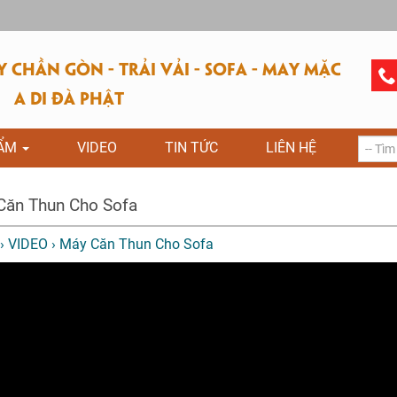
CHẦN GÒN - TRẢI VẢI - SOFA - MAY MẶC
A DI ĐÀ PHẬT
HẨM
VIDEO
TIN TỨC
LIÊN HỆ
Căn Thun Cho Sofa
›
VIDEO
›
Máy Căn Thun Cho Sofa