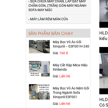
› SỬA CHỮA MÁY CHẦN, LẮP ĐẶT MÁY
Giá:
50,000 đ
CHẦN GÒN, (TRẦN) GÒN-MÁY NGÀNH
SOFA-MAY MẶC
Máy Dò Kim Khổ 600mm
› MÁY LÀM RÈM MÀN CỬA
Giá:
Liên hệ
HLD
SẢN PHẨM BÁN CHẠY
Máy Bọc Vỏ Áo Gối
kiểu
Xinqunli – ESF001H-240
Giá:
160 đ
Máy Cắt Rập Mica Hiệu
Xinlianda
Giá:
Liên hệ
Máy Cắt Vải Chần HLD-CJ-C
Máy Bọc Vỏ Áo Nệm Gối
giao về Thủ Đức
Trong Ngành Sofa
Xinqunli ESF001
Máy Chần Mặt Nệm (Chần
Giá:
Liên hệ
Móc Xích)- HLD-4W Giao Về
HLD
Bình Dương
Có S
Máy Kiểm Vải