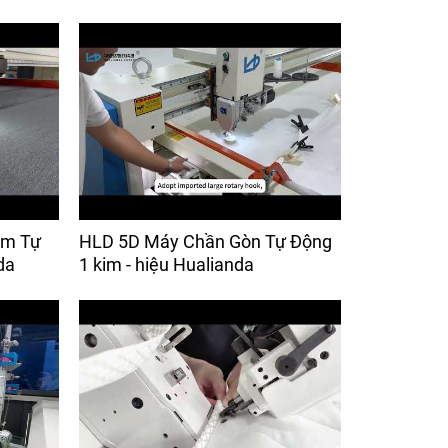
im Tự
HLD 5D Máy Chần Gòn Tự Động
da
1 kim - hiệu Hualianda