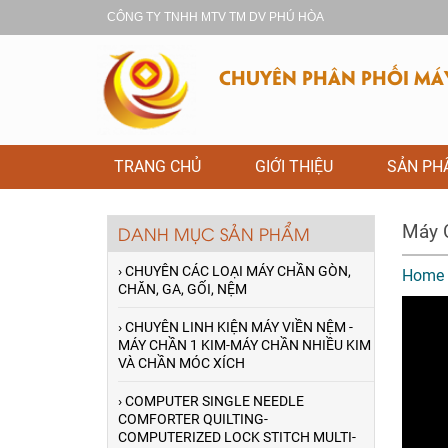
CÔNG TY TNHH MTV TM DV PHÚ HÒA
CHUYÊN PHÂN PHỐI MÁY 
TRANG CHỦ
GIỚI THIỆU
SẢN P
Máy 
DANH MỤC SẢN PHẨM
› CHUYÊN CÁC LOẠI MÁY CHẦN GÒN,
Home
CHĂN, GA, GỐI, NỆM
› CHUYÊN LINH KIỆN MÁY VIỀN NỆM -
MÁY CHẦN 1 KIM-MÁY CHẦN NHIỀU KIM
VÀ CHẦN MÓC XÍCH
› COMPUTER SINGLE NEEDLE
COMFORTER QUILTING-
COMPUTERIZED LOCK STITCH MULTI-