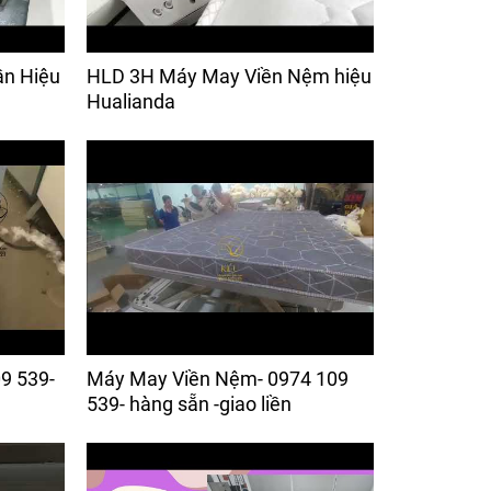
ần Hiệu
HLD 3H Máy May Viền Nệm hiệu
Hualianda
9 539-
Máy May Viền Nệm- 0974 109
539- hàng sẵn -giao liền