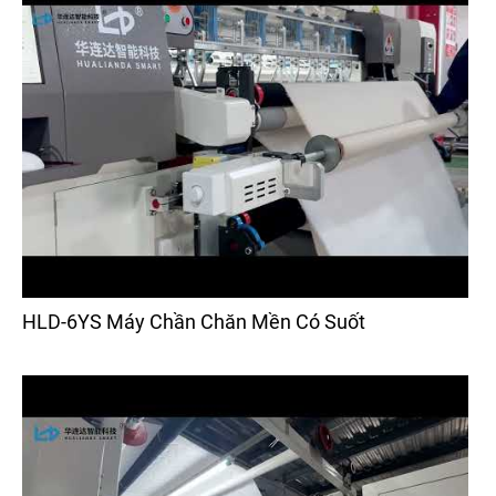
HLD-6YS Máy Chần Chăn Mền Có Suốt