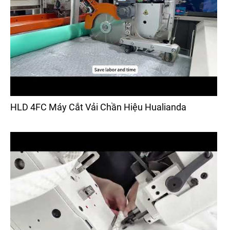
HLD 4FC Máy Cắt Vải Chần Hiệu Hualianda