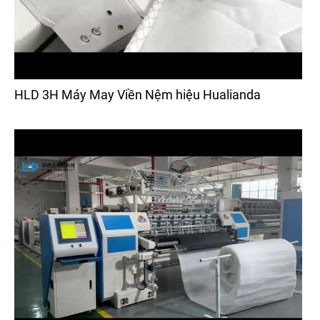
HLD 3H Máy May Viền Nệm hiệu Hualianda