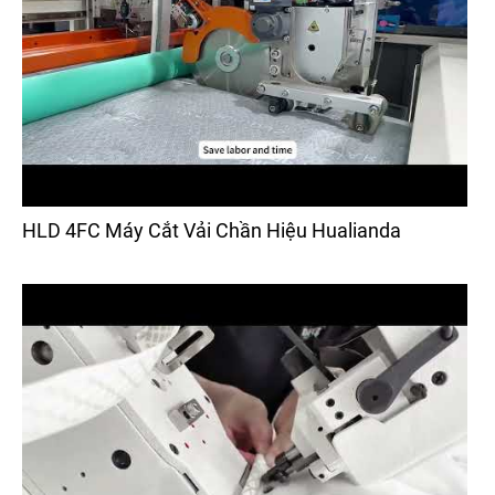
HLD 4FC Máy Cắt Vải Chần Hiệu Hualianda