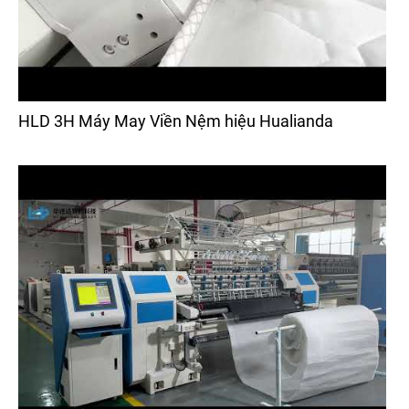
HLD 3H Máy May Viền Nệm hiệu Hualianda