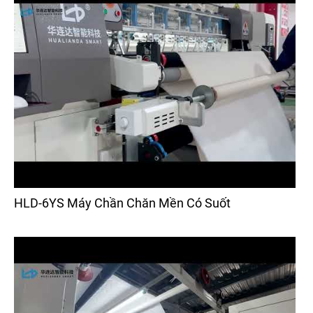
HLD-6YS Máy Chần Chăn Mền Có Suốt