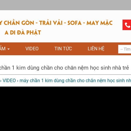
CHẦN GÒN - TRẢI VẢI - SOFA - MAY MẶC
A DI ĐÀ PHẬT
HẨM
VIDEO
TIN TỨC
LIÊN HỆ
hần 1 kim dùng chần cho chăn nệm học sinh nhà trẻ
›
VIDEO
›
máy chần 1 kim dùng chần cho chăn nệm học sinh nh