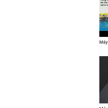
Máy Bọc Vỏ Áo Nệm Gối
Trong Ngành Sofa
Xinqunli ESF001
Giá:
Liên hệ
Máy Kiểm Vải
Giá:
80,000 đ
Máy
Máy Cắt Vải Tự Động
BH- TECH -2330
Giá:
1,150 đ
Ổ Chao Máy May Viền
Nệm
Giá:
Liên hệ
Cụm cò móc chỉ máy
chần mặt nệm (móc
xích)