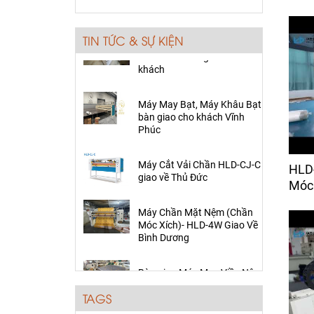
Máy Kiểm Vải
Bàn giao Máy May Viền Nệm
Giá:
80,000 đ
HLD-3H về Long An cho
TIN TỨC & SỰ KIỆN
khách
Máy Cắt Vải Tự Động
BH- TECH -2330
Máy May Bạt, Máy Khâu Bạt
Giá:
1,150 đ
bàn giao cho khách Vĩnh
Phúc
Ổ Chao Máy May Viền
Nệm
Máy Cắt Vải Chần HLD-CJ-C
giao về Thủ Đức
Giá:
Liên hệ
HLD
Móc 
Máy Chần Mặt Nệm (Chần
Cụm cò móc chỉ máy
Móc Xích)- HLD-4W Giao Về
chần mặt nệm (móc
Bình Dương
xích)
Giá:
Liên hệ
Bàn giao Máy May Viền Nệm
HLD-3H về Long An cho
khách
Máy Cắt Vải Răng Cưa
Điện Tử (bán tự động)
TAGS
Giá:
25,000 đ
Máy May Bạt, Máy Khâu Bạt