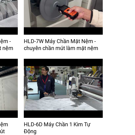
ệm -
HLD-7W Máy Chần Mặt Nệm -
t nệm
chuyên chần mút làm mặt nệm
Nệm
HLD-6D Máy Chần 1 Kim Tự
út
Động