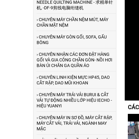
NEEDLE QUILTING MACHINE - 求精单针
机, -DF-9剪线电脑绗缝机
› CHUYÊN MÁY CHẦN NỆM MÚT, MÁY
CHẦN MẶT NỆM
› CHUYÊN MÁY GÒN GỐI, SOFA, GẤU
BÔNG
› CHUYÊN NHẬN CÁC ĐƠN ĐẶT HÀNG
GỐI VÀ GIA CÔNG CHẦN GÒN- NỒI HƠI
BÀN ỦI CHĂN GA QUẦN ÁO
› CHUYÊN LINH KIỆN MỰC HP45, DAO
CẮT RẬP, DAO MŨI KHOAN
› CHUYÊN MÁY TRẢI VẢI BURUI & CẮT
VẢI TỰ ĐỘNG NHIỀU LỚP HIỆU IECHO -
HIỆU YUANYI
CÁC
› CHUYÊN MÁY IN SƠ ĐỒ, MÁY CẮT RẬP,
MÁY CẮT VẢI, TRẢI VẢI, NGÀNH MAY
Máy máy cuộn vải tự
MẶC
động canh biên trong
ngành may mặc