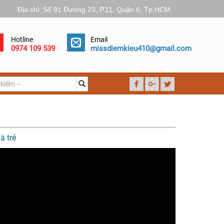
Địa chỉ: Số 91 Đường 23, P.11, Quận 6, Tp.HCM
Hotline
Email
0974 109 539
missdiemkieu410@gmail.com
à trẻ