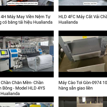
 4H Máy May Viền Nệm Tự
HLD 4FC Máy Cắt Vải Ch
 có băng tải hiệu Hualianda
Hualianda
 Chần Chăn Mền- Chần
Máy Cào Tơi Gòn-0974 10
 Bông - Model HLD 4YS
hàng sẵn giao liền
 Hualianda