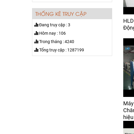
bàn giao cho khách Vĩnh
Phúc
THỐNG KÊ TRUY CẬP
Máy máy cuộn vải tự
HLD
Đang truy cập : 3
động canh biên trong
Động
ngành may mặc
Hôm nay : 106
Giá:
50,000 đ
Trong tháng : 4240
Tổng truy cập : 1287199
Máy Dò Kim Khổ 600mm
Giá:
Liên hệ
Máy Bọc Vỏ Áo Gối
Xinqunli – ESF001H-240
Giá:
160 đ
Máy
Máy Cắt Rập Mica Hiệu
Chăn
Xinlianda
hiệu
Giá:
Liên hệ