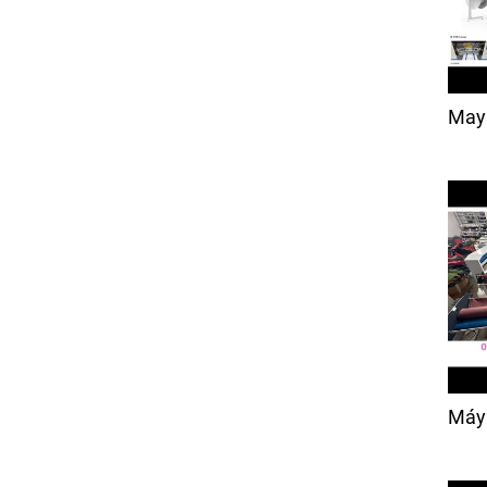
May
Máy 