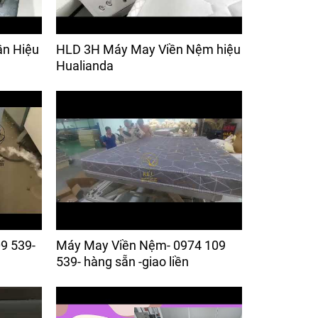
ần Hiệu
HLD 3H Máy May Viền Nệm hiệu
Hualianda
9 539-
Máy May Viền Nệm- 0974 109
539- hàng sẵn -giao liền