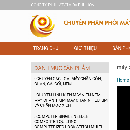
CÔNG TY TNHH MTV TM DV PHÚ HÒA
CHUYÊN PHÂN PHỐI MÁY 
TRANG CHỦ
GIỚI THIỆU
SẢN P
máy c
DANH MỤC SẢN PHẨM
› CHUYÊN CÁC LOẠI MÁY CHẦN GÒN,
Home
CHĂN, GA, GỐI, NỆM
› CHUYÊN LINH KIỆN MÁY VIỀN NỆM -
MÁY CHẦN 1 KIM-MÁY CHẦN NHIỀU KIM
VÀ CHẦN MÓC XÍCH
› COMPUTER SINGLE NEEDLE
COMFORTER QUILTING-
COMPUTERIZED LOCK STITCH MULTI-