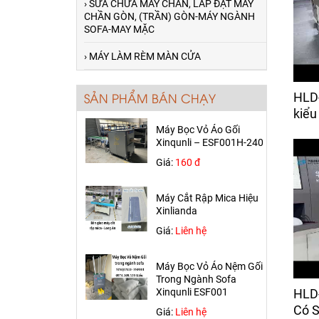
› SỬA CHỮA MÁY CHẦN, LẮP ĐẶT MÁY
Giá:
50,000 đ
CHẦN GÒN, (TRẦN) GÒN-MÁY NGÀNH
SOFA-MAY MẶC
Máy Dò Kim Khổ 600mm
› MÁY LÀM RÈM MÀN CỬA
Giá:
Liên hệ
HLD
SẢN PHẨM BÁN CHẠY
Máy Bọc Vỏ Áo Gối
kiểu
Xinqunli – ESF001H-240
Giá:
160 đ
Máy Cắt Rập Mica Hiệu
Xinlianda
Giá:
Liên hệ
Máy Cắt Vải Chần HLD-CJ-C
Máy Bọc Vỏ Áo Nệm Gối
giao về Thủ Đức
Trong Ngành Sofa
Xinqunli ESF001
Máy Chần Mặt Nệm (Chần
Giá:
Liên hệ
Móc Xích)- HLD-4W Giao Về
HLD
Bình Dương
Có S