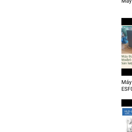
Máy 
Giá:
Liên hệ
Máy Cắt Vải Răng Cưa
Điện Tử (bán tự động)
Giá:
25,000 đ
Máy 
ESF0