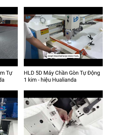
im Tự
HLD 5D Máy Chần Gòn Tự Động
da
1 kim - hiệu Hualianda