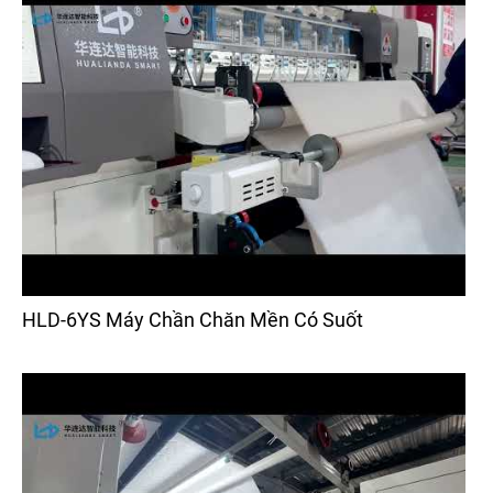
HLD-6YS Máy Chần Chăn Mền Có Suốt