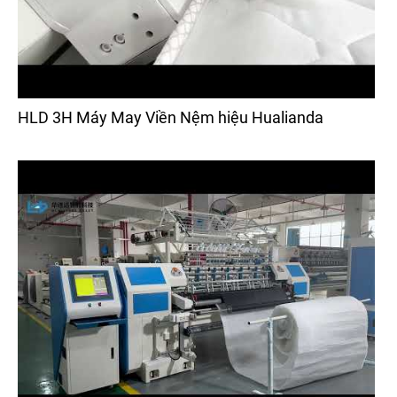
HLD 3H Máy May Viền Nệm hiệu Hualianda