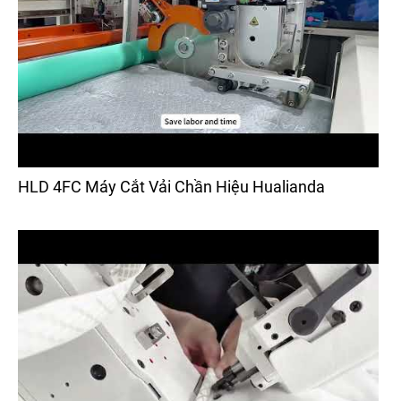
HLD 4FC Máy Cắt Vải Chần Hiệu Hualianda