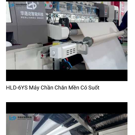
HLD-6YS Máy Chần Chăn Mền Có Suốt