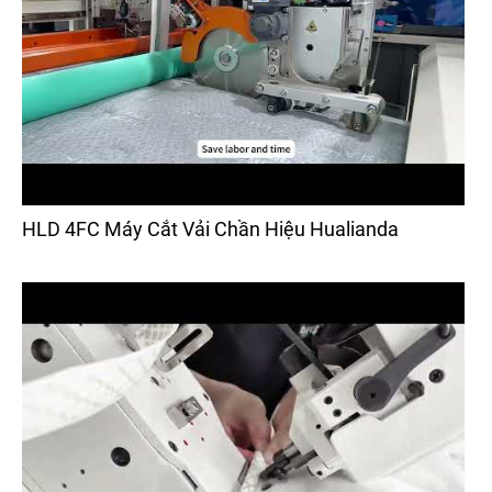
HLD 4FC Máy Cắt Vải Chần Hiệu Hualianda