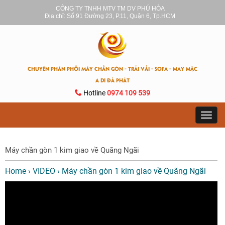
CÔNG TY TNHH MTV TM DV PHÚ HÒA
Địa chỉ: Số 91 Đường 23, P.11, Quận 6, Tp.HCM
CHUYÊN PHÂN PHỐI MÁY CHẦN GÒN - TRẢI VẢI - SOFA - MAY MẶC
A DI ĐÀ PHẬT
Hotline
0974 109 539
Toggl
navig
Máy chần gòn 1 kim giao về Quãng Ngãi
Home
›
VIDEO
›
Máy chần gòn 1 kim giao về Quãng Ngãi