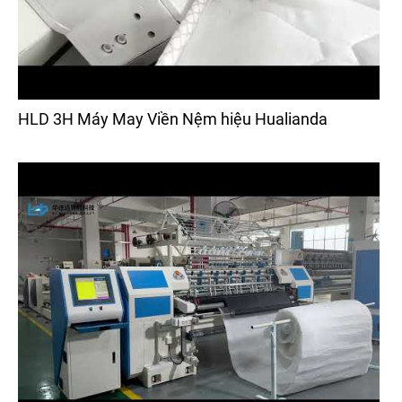
HLD 3H Máy May Viền Nệm hiệu Hualianda