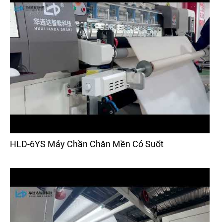
HLD-6YS Máy Chần Chăn Mền Có Suốt