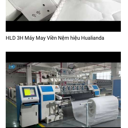
HLD 3H Máy May Viền Nệm hiệu Hualianda