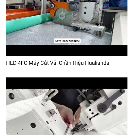
HLD 4FC Máy Cắt Vải Chần Hiệu Hualianda