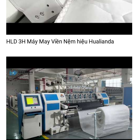
HLD 3H Máy May Viền Nệm hiệu Hualianda