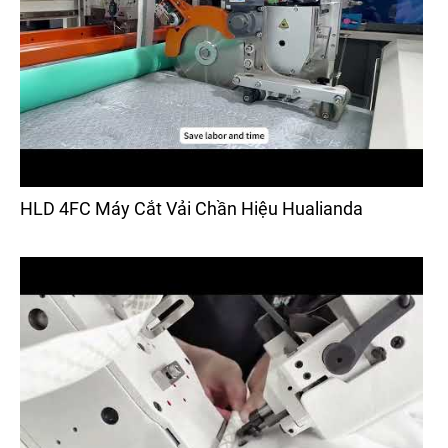
HLD 4FC Máy Cắt Vải Chần Hiệu Hualianda