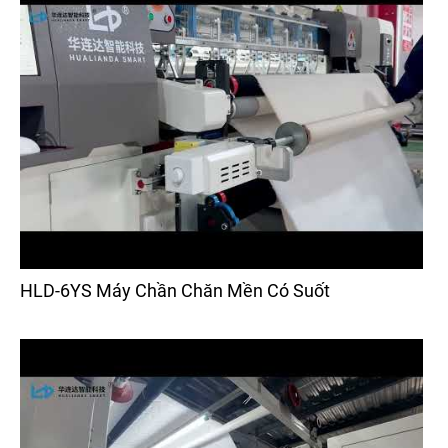
HLD-6YS Máy Chần Chăn Mền Có Suốt