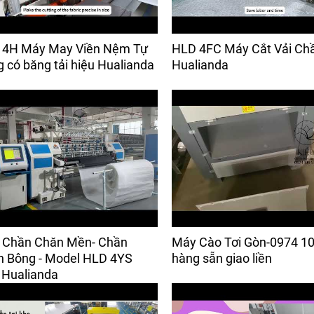
 4H Máy May Viền Nệm Tự
HLD 4FC Máy Cắt Vải Ch
 có băng tải hiệu Hualianda
Hualianda
 Chần Chăn Mền- Chần
Máy Cào Tơi Gòn-0974 10
 Bông - Model HLD 4YS
hàng sẵn giao liền
 Hualianda