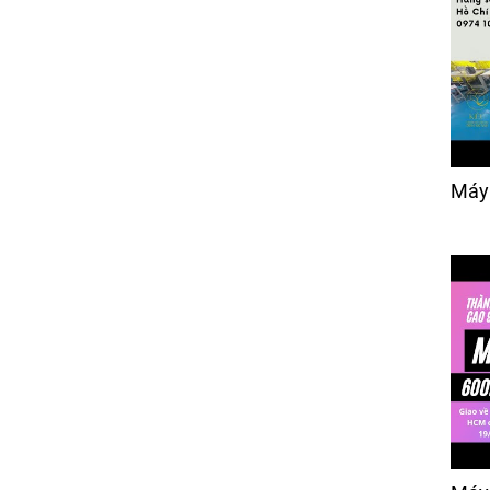
Máy Cắt Rập Mica Hiệu
Xinlianda
Giá:
Liên hệ
Máy Bọc Vỏ Áo Nệm Gối
Trong Ngành Sofa
Xinqunli ESF001
Máy
Giá:
Liên hệ
Máy Kiểm Vải
Giá:
80,000 đ
Máy Cắt Vải Tự Động
BH- TECH -2330
Giá:
1,150 đ
Ổ Chao Máy May Viền
Nệm