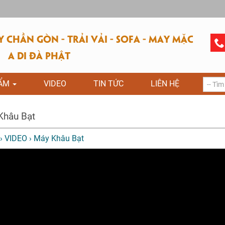
CHẦN GÒN - TRẢI VẢI - SOFA - MAY MẶC
A DI ĐÀ PHẬT
HẨM
VIDEO
TIN TỨC
LIÊN HỆ
Khâu Bạt
›
VIDEO
›
Máy Khâu Bạt