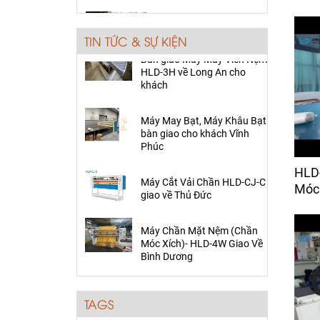
Máy Bọc Vỏ Áo Nệm Gối
Trong Ngành Sofa
Bàn giao Máy May Viền Nệm
Xinqunli ESF001
TIN TỨC & SỰ KIỆN
HLD-3H về Long An cho
Giá:
Liên hệ
khách
Máy Kiểm Vải
Máy May Bạt, Máy Khâu Bạt
bàn giao cho khách Vĩnh
Giá:
80,000 đ
Phúc
Máy Cắt Vải Tự Động
Máy Cắt Vải Chần HLD-CJ-C
BH- TECH -2330
giao về Thủ Đức
HLD
Giá:
1,150 đ
Móc 
Máy Chần Mặt Nệm (Chần
Móc Xích)- HLD-4W Giao Về
Ổ Chao Máy May Viền
Bình Dương
Nệm
Giá:
Liên hệ
Bàn giao Máy May Viền Nệm
HLD-3H về Long An cho
Cụm cò móc chỉ máy
khách
chần mặt nệm (móc
TAGS
xích)