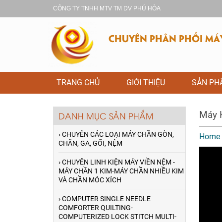
CÔNG TY TNHH MTV TM DV PHÚ HÒA
CHUYÊN PHÂN PHỐI MÁY 
TRANG CHỦ
GIỚI THIỆU
SẢN P
Máy 
DANH MỤC SẢN PHẨM
› CHUYÊN CÁC LOẠI MÁY CHẦN GÒN,
Home
CHĂN, GA, GỐI, NỆM
› CHUYÊN LINH KIỆN MÁY VIỀN NỆM -
MÁY CHẦN 1 KIM-MÁY CHẦN NHIỀU KIM
VÀ CHẦN MÓC XÍCH
› COMPUTER SINGLE NEEDLE
COMFORTER QUILTING-
COMPUTERIZED LOCK STITCH MULTI-