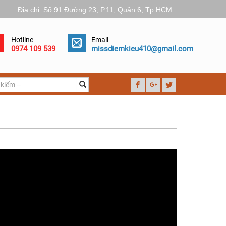
Địa chỉ: Số 91 Đường 23, P.11, Quận 6, Tp.HCM
Hotline
Email
0974 109 539
missdiemkieu410@gmail.com