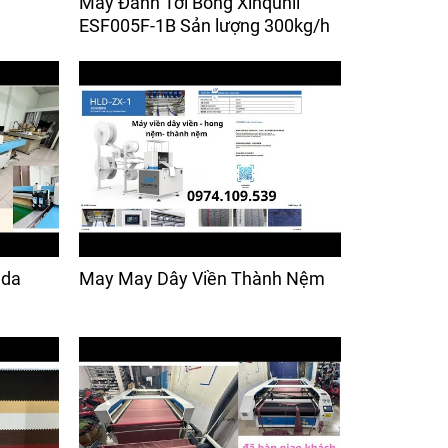
Máy Đánh Tơi Bông Xinqunli
ESF005F-1B Sản lượng 300kg/h
nda
May May Dây Viền Thành Nệm