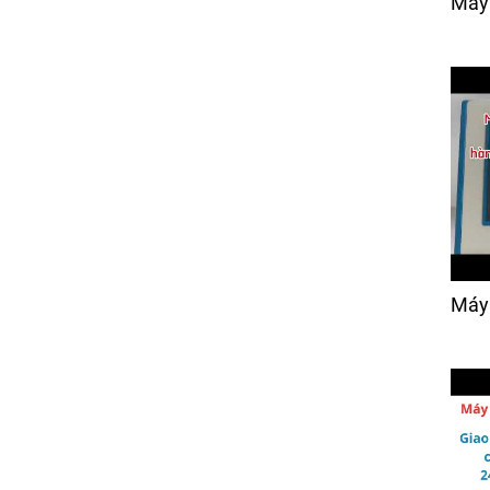
Máy 
Giá:
Liên hệ
Cụm cò móc chỉ máy
chần mặt nệm (móc
xích)
Giá:
Liên hệ
Máy Cắt Vải Răng Cưa
Điện Tử (bán tự động)
Giá:
25,000 đ
Máy