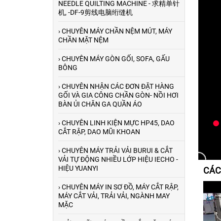
NEEDLE QUILTING MACHINE - 求精单针
机, -DF-9剪线电脑绗缝机
› CHUYÊN MÁY CHẦN NỆM MÚT, MÁY
CHẦN MẶT NỆM
› CHUYÊN MÁY GÒN GỐI, SOFA, GẤU
BÔNG
› CHUYÊN NHẬN CÁC ĐƠN ĐẶT HÀNG
GỐI VÀ GIA CÔNG CHẦN GÒN- NỒI HƠI
BÀN ỦI CHĂN GA QUẦN ÁO
› CHUYÊN LINH KIỆN MỰC HP45, DAO
CẮT RẬP, DAO MŨI KHOAN
› CHUYÊN MÁY TRẢI VẢI BURUI & CẮT
VẢI TỰ ĐỘNG NHIỀU LỚP HIỆU IECHO -
HIỆU YUANYI
CÁC
› CHUYÊN MÁY IN SƠ ĐỒ, MÁY CẮT RẬP,
MÁY CẮT VẢI, TRẢI VẢI, NGÀNH MAY
MẶC