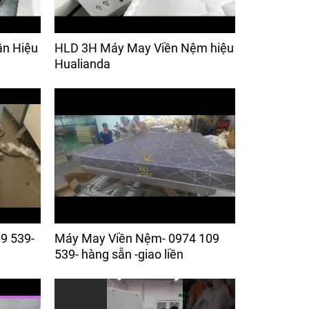
ần Hiệu
HLD 3H Máy May Viền Nệm hiệu
Hualianda
9 539-
Máy May Viền Nệm- 0974 109
539- hàng sẵn -giao liền