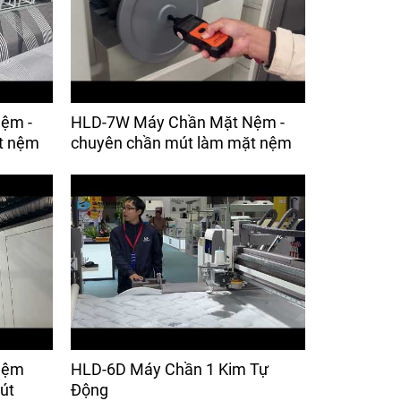
ệm -
HLD-7W Máy Chần Mặt Nệm -
t nệm
chuyên chần mút làm mặt nệm
Nệm
HLD-6D Máy Chần 1 Kim Tự
út
Động