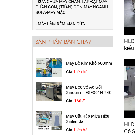
› SỬA CHỮA MÁY CHẦN, LẮP ĐẶT MÁY
CHẦN GÒN, (TRẦN) GÒN-MÁY NGÀNH
SOFA-MAY MẶC
Máy máy cuộn vải tự
› MÁY LÀM RÈM MÀN CỬA
động canh biên trong
ngành may mặc
HLD
SẢN PHẨM BÁN CHẠY
Giá:
50,000 đ
kiểu
Máy Dò Kim Khổ 600mm
Giá:
Liên hệ
Máy Bọc Vỏ Áo Gối
Xinqunli – ESF001H-240
Giá:
160 đ
Máy Cắt Vải Chần HLD-CJ-C
giao về Thủ Đức
Máy Cắt Rập Mica Hiệu
Xinlianda
Máy Chần Mặt Nệm (Chần
HLD
Giá:
Liên hệ
Móc Xích)- HLD-4W Giao Về
Có S
Bình Dương