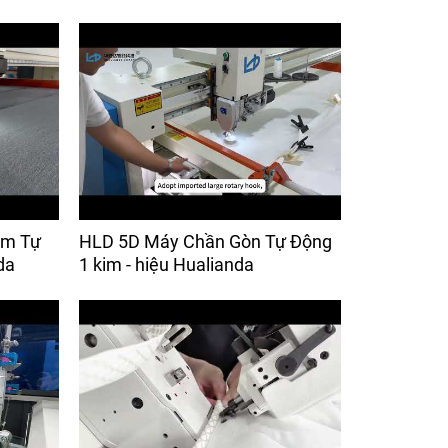
im Tự
HLD 5D Máy Chần Gòn Tự Động
da
1 kim - hiệu Hualianda