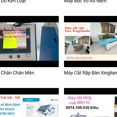
Dò Kim Loại
Máy Bọc Vỏ Áo Nệm
 Chần Chăn Mền
Máy Cắt Rập Bàn Xinglia