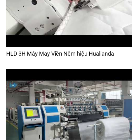
HLD 3H Máy May Viền Nệm hiệu Hualianda