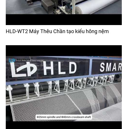
HLD-WT2 Máy Thêu Chần tạo kiểu hông nệm