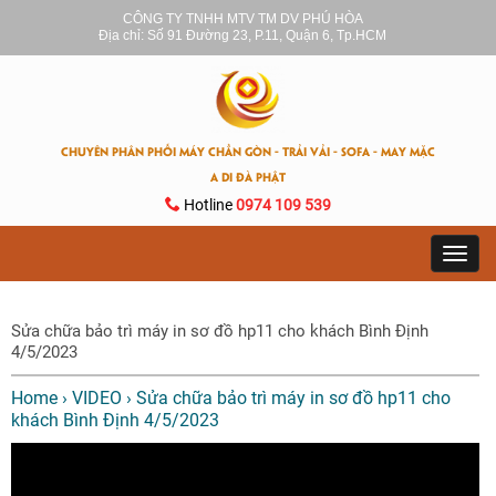
CÔNG TY TNHH MTV TM DV PHÚ HÒA
Địa chỉ: Số 91 Đường 23, P.11, Quận 6, Tp.HCM
CHUYÊN PHÂN PHỐI MÁY CHẦN GÒN - TRẢI VẢI - SOFA - MAY MẶC
A DI ĐÀ PHẬT
Hotline
0974 109 539
Toggl
navig
Sửa chữa bảo trì máy in sơ đồ hp11 cho khách Bình Định
4/5/2023
Home
›
VIDEO
›
Sửa chữa bảo trì máy in sơ đồ hp11 cho
khách Bình Định 4/5/2023