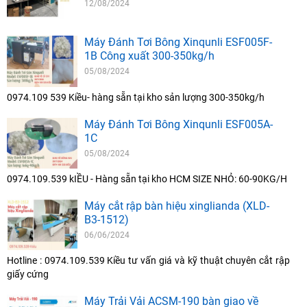
12/08/2024
Máy Đánh Tơi Bông Xinqunli ESF005F-
1B Công xuất 300-350kg/h
05/08/2024
0974.109 539 Kiều- hàng sẵn tại kho sản lượng 300-350kg/h
Máy Đánh Tơi Bông Xinqunli ESF005A-
1C
05/08/2024
0974.109.539 kIỀU - Hàng sẵn tại kho HCM SIZE NHỎ: 60-90KG/H
Máy cắt rập bàn hiệu xinglianda (XLD-
B3-1512)
06/06/2024
Hotline : 0974.109.539 Kiều tư vấn giá và kỹ thuật chuyên cắt rập
giấy cứng
Máy Trải Vải ACSM-190 bàn giao về