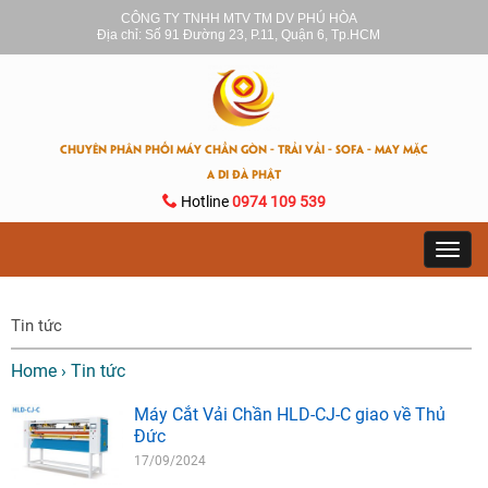
CÔNG TY TNHH MTV TM DV PHÚ HÒA
Địa chỉ: Số 91 Đường 23, P.11, Quận 6, Tp.HCM
CHUYÊN PHÂN PHỐI MÁY CHẦN GÒN - TRẢI VẢI - SOFA - MAY MẶC
A DI ĐÀ PHẬT
Hotline
0974 109 539
Toggl
navig
Tin tức
Home
›
Tin tức
Máy Cắt Vải Chần HLD-CJ-C giao về Thủ
Đức
17/09/2024