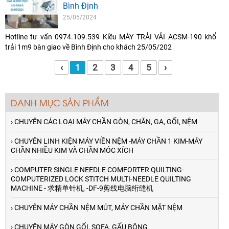
Bình Định
25/05/2024
Hotline tư vấn 0974.109.539 Kiều MÁY TRẢI VẢI ACSM-190 khổ
trải 1m9 bàn giao về Bình Định cho khách 25/05/202
‹
1
2
3
4
5
›
DANH MỤC SẢN PHẨM
› CHUYÊN CÁC LOẠI MÁY CHẦN GÒN, CHĂN, GA, GỐI, NỆM
› CHUYÊN LINH KIỆN MÁY VIỀN NỆM -MÁY CHẦN 1 KIM-MÁY
CHẦN NHIỀU KIM VÀ CHẦN MÓC XÍCH
› COMPUTER SINGLE NEEDLE COMFORTER QUILTING-
COMPUTERIZED LOCK STITCH MULTI-NEEDLE QUILTING
MACHINE - 求精单针机, -DF-9剪线电脑绗缝机
› CHUYÊN MÁY CHẦN NỆM MÚT, MÁY CHẦN MẶT NỆM
› CHUYÊN MÁY GÒN GỐI, SOFA, GẤU BÔNG