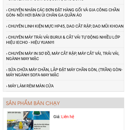
› CHUYÊN NHẬN CÁC ĐƠN ĐẶT HÀNG GỐI VÀ GIA CÔNG CHẦN
GÒN- NỒI HƠI BÀN ỦI CHĂN GA QUẦN ÁO
› CHUYÊN LINH KIỆN MỰC HP45, DAO CẮT RẬP, DAO MŨI KHOAN
› CHUYÊN MÁY TRẢI VẢI BURUI & CẮT VẢI TỰ ĐỘNG NHIỀU LỚP
HIỆU IECHO - HIỆU YUANYI
› CHUYÊN MÁY IN SƠ ĐỒ, MÁY CẮT RẬP, MÁY CẮT VẢI, TRẢI VẢI,
NGÀNH MAY MẶC
› SỬA CHỮA MÁY CHẦN, LẮP ĐẶT MÁY CHẦN GÒN, (TRẦN) GÒN-
Máy máy cuộn vải tự động canh biên
MÁY NGÀNH SOFA-MAY MẶC
trong ngành may mặc
Giá:
50,000 đ
› MÁY LÀM RÈM MÀN CỬA
SẢN PHẨM BÁN CHẠY
Máy Dò Kim Khổ 600mm
Giá:
Liên hệ