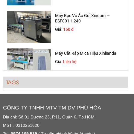
Máy Bọc Vỏ Áo Gối Xinqunli –
ESF001H-240
Giá:
160 đ
Máy Cắt Rập Mica Hiệu Xinlianda
Giá:
Liên hệ
TAGS
Máy Bọc Vỏ Áo Nệm Gối Trong Ngành
Sofa Xinqunli ESF001
Giá:
Liên hệ
CÔNG TY TNHH MTV TM DV PHÚ HÒA
Địa chỉ: Số 91 Đường 23, P.11, Quận 6, Tp.HCM
MST : 0310251620
Máy Kiểm Vải
Tel:
0974 109 539
( Tư vấn giá và kỹ thuật máy )